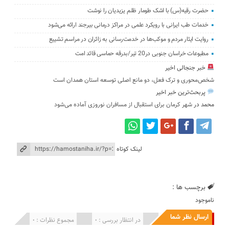
حضرت رقیه(س) با اشک طومار ظلم یزیدیان را نوشت
خدمات طب ایرانی با رویکرد علمی در مراکز درمانی بیرجند ارائه می‌شود
روایت ایثار مردم و موکب‌ها در خدمت‌رسانی به زائران در مراسم تشییع
مطبوعات خراسان جنوبی در20 تیر/بدرقه حماسی قائد امت
خبر جنجالی اخیر
شخص‌محوری و ترک فعل، دو مانع اصلی توسعه استان همدان است
پربحث‌ترین خبر اخیر
محمد
در
شهر کرمان برای استقبال از مسافران نوروزی آماده می‌شود
لینک کوتاه
برچسب ها :
ناموجود
ارسال نظر شما
انتشار یافته : 0
در انتظار بررسی : 0
مجموع نظرات : 0