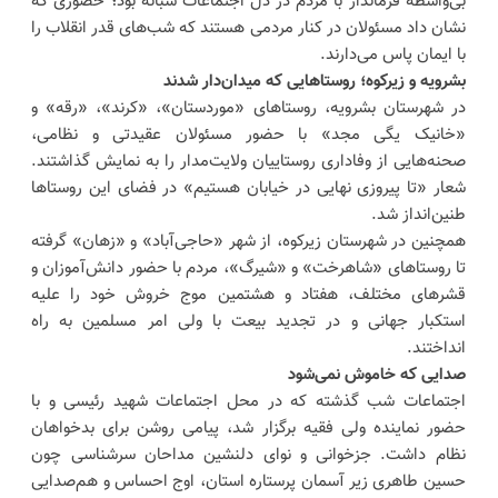
بی‌واسطه فرماندار با مردم در دل اجتماعات شبانه بود؛ حضوری که
نشان داد مسئولان در کنار مردمی هستند که شب‌های قدر انقلاب را
با ایمان پاس می‌دارند.
بشرویه و زیرکوه؛ روستاهایی که میدان‌دار شدند
در شهرستان بشرویه، روستاهای «موردستان»، «کرند»، «رقه» و
«خانیک یگی مجد» با حضور مسئولان عقیدتی و نظامی،
صحنه‌هایی از وفاداری روستاییان ولایت‌مدار را به نمایش گذاشتند.
شعار «تا پیروزی نهایی در خیابان هستیم» در فضای این روستاها
طنین‌انداز شد.
همچنین در شهرستان زیرکوه، از شهر «حاجی‌آباد» و «زهان» گرفته
تا روستاهای «شاهرخت» و «شیرگ»، مردم با حضور دانش‌آموزان و
قشرهای مختلف، هفتاد و هشتمین موج خروش خود را علیه
استکبار جهانی و در تجدید بیعت با ولی امر مسلمین به راه
انداختند.
صدایی که خاموش نمی‌شود
اجتماعات شب گذشته که در محل اجتماعات شهید رئیسی و با
حضور نماینده ولی فقیه برگزار شد، پیامی روشن برای بدخواهان
نظام داشت. جزخوانی و نوای دلنشین مداحان سرشناسی چون
حسین طاهری زیر آسمان پرستاره استان، اوج احساس و هم‌صدایی