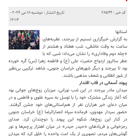
کد خبر : 28544
تاریخ انتشار : دوشنبه 18 می 2026 -
13:14
استانها
به گزارش خبرگزاری تسنیم از بیرجند، عقربه‌های
ساعت به وقت عاشقی، شب هفتاد و هشتم از
«چله دوم وفاداری» را نشان می‌داد؛ شبی که با
عطر سالروز ازدواج حضرت علی (ع) و فاطمه زهرا (س) گره خورده
بود تا بیرجند و دیگر شهرهای خراسان جنوبی، شاهد ترکیبی بی‌نظیر
از شور انقلابی و شعف مذهبی باشند.
پیوند آسمانی در قاب اقتدار
میدان مادر بیرجند در این شب نورانی، میزبان زوج‌های جوانی بود
که آغاز زندگی مشترک خود را با توسل به سیره علوی و فاطمی و در
میان دعای خیر هزاران نفر از هم‌استانی‌های خود جشن گرفتند.
حضور سردار مهدوی، فرمانده سپاه انصارالرضا (ع) خراسان جنوبی
در کنار این زوج‌ها، شکوه این پیوند را دوچندان کرد. صدای
رجزخوانی و فریادهای «حیدر حیدر» در میان اهتزاز پرچم‌ها و نور
گوشی‌های مردم، تصویری از یک امت واحده را خلق کرد که میدان