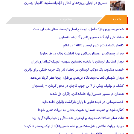
تسریع در اجرای پروژه‌های قطار و آزادراه مشهد- گلبهار- چناران
جدید
محبوب
شخص‌محوری و ترک فعل، دو مانع اصلی توسعه استان همدان است
ساماندهی آرامگاه حسین پناهی آغاز شد+تصاویر
کاهش تصادفات زائران اربعین 1405 در ایلام
بحران پسماند در روستای ییلاقی یزد/ انباشت زباله در طزرجان!
دیدار استاندار لرستان با دارنده نخستین سهمیه المپیک تیراندازی ایران
خدمت متفاوت یک موکب لرستان در نجف/ نذر یک جرعه خنکی برای زائران
میدان شهدای ذهاب میعادگاه دل‌های بی‌قرار؛ اینجا عطر کربلا می‌دهد
کشف و توقیف بیش از 7 تن چوب قاچاق در محور کرمان – رفسنجان
همدان در مسیر حسین(ع)؛ جاماندگان، زائران دل شدند
خدمت‌رسانی در خیمه علوی تا پایان بازگشت زائران ادامه دارد
کنگره شهدای هنرمند همدان؛ هویت‌بخشی به میراث هنری شهدا
علت تمام‌ تصادفات محورهای اربعینی‌ «خستگی و خواب‌آلودگی» ‌بود
ببینید| روایت عاشقی اهل‌سنت برای امام حسین(ع)؛ از ترکمن‌صحرا تا کربلا