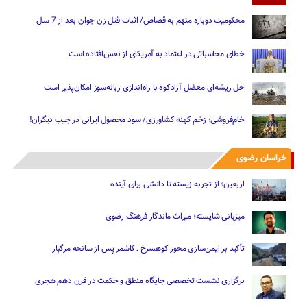
محکومیت دوباره متهم به قصاص/ اثبات قتل زن جوان بعد از 7 سال
خطای محاسباتی در اعتماد به آمریکای از نفس‌افتاده است
حل ریشه‌ای معضل آرادکوه با راه‌اندازی زباله‌سوز امکان‌پذیر است
خام‌فروشی؛ زخم کهنه کشاورزی/ سود محصول ایرانی در جیب دیگران!
خراسان رضوی
اربعین؛ از تجربه زیسته تا دانشی برای آینده
میزبانی شایسته؛ میراث ماندگار فرهنگ رضوی
تأکید بر ایمن‌سازی محور کوهسرخ ـ کاشمر پس از سانحه مرگبار
برگزاری نشست تخصصی جایگاه منطق و حکمت در قرن دهم هجری