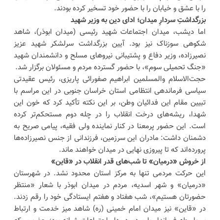
را با عشق و خیابان را با حضور خود تسخیر کرده بودند.
بزرگداشتِ سردارِ میدان؛ ادای دین به وزیر شهید
اما دیشب، میدان اجتماعات شهید رئیسی (میدان ابوذر)، شاهد
شکوهی سوزناک نیز بود. آیین بزرگداشت سرلشکر شهید عزیز
نصیرزاده، وزیر دفاع و پشتیبانی نیروهای مسلح و دانشمندان شهید
«جنگ تحمیلی سوم»، با حضور گسترده مردم و مسئولان برگزار شد.
حجت‌الاسلام والمسلمین ابراهیم صفورائی پاریزی، رئیس عقیدتی
سیاسی فرماندهی انتظامی استان خراسان جنوبی در این مراسم با
تبیین مقام این فدائیان وطن، بر این نکته تأکید کرد که خون این
شهدا، ریشه‌های درخت انقلاب را در چله دوم مستحکم‌تر کرده
است. این حضور پرمعنا در کنار نماینده ولی فقیه، پیامی صریح به
دشمنان داشت: مادران این سرزمین، فرزندانی از جنس نصیرزاده‌ها
پرورده‌اند که تا پیروزی نهایی در میدان خواهند ماند.
از خروش «درمیان» تا شب‌های قدر انقلاب در «قاین»
این حرکت مردمی تنها به مرکز استان محدود نشد. در شهرستان
«درمیان» و شهر اسدیه، مردم در میدان ابوذر با شعار «منتظر
حضورتان هستیم»، شب هفتاد و هفتم ایستادگی خود را رقم زدند.
در «قاین» نیز میدان امام خمینی (ره) شاهد میز خدمت و ارتباط