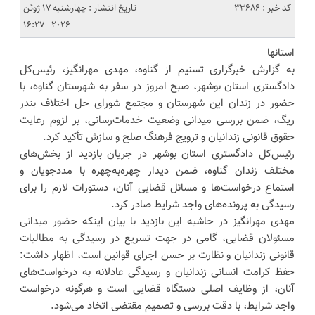
کد خبر : 33686
تاریخ انتشار : چهارشنبه 17 ژوئن
2026 - 16:27
استانها
به گزارش خبرگزاری تسنیم از گناوه، مهدی مهرانگیز، رئیس‌کل
دادگستری استان بوشهر، صبح امروز در سفر به شهرستان گناوه، با
حضور در زندان این شهرستان و مجتمع شورای حل اختلاف بندر
ریگ، ضمن بررسی میدانی وضعیت خدمات‌رسانی، بر لزوم رعایت
حقوق قانونی زندانیان و ترویج فرهنگ صلح و سازش تأکید کرد.
رئیس‌کل دادگستری استان بوشهر در جریان بازدید از بخش‌های
مختلف زندان گناوه، ضمن دیدار چهره‌به‌چهره با مددجویان و
استماع درخواست‌ها و مسائل قضایی آنان، دستورات لازم را برای
رسیدگی به پرونده‌های واجد شرایط صادر کرد.
مهدی مهرانگیز در حاشیه این بازدید با بیان اینکه حضور میدانی
مسئولان قضایی، گامی در جهت تسریع در رسیدگی به مطالبات
قانونی زندانیان و نظارت بر حسن اجرای قوانین است، اظهار داشت:
حفظ کرامت انسانی زندانیان و رسیدگی عادلانه به درخواست‌های
آنان، از وظایف اصلی دستگاه قضایی است و هرگونه درخواست
واجد شرایط، با دقت بررسی و تصمیم مقتضی اتخاذ می‌شود.