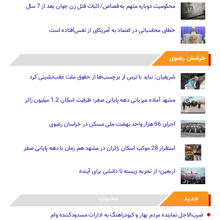
محکومیت دوباره متهم به قصاص/ اثبات قتل زن جوان بعد از 7 سال
خطای محاسباتی در اعتماد به آمریکای از نفس‌افتاده است
خراسان رضوی
شریفیان: نباید با ترس از برچسب‌ها از حقوق ملت عقب‌نشینی کرد
مشهد آماده میزبانی دهه پایانی صفر؛ ظرفیت اسکان 1.2 میلیون زائر
اجرای 66 هزار واحد نهضت ملی مسکن در خراسان رضوی
استقرار 28 موکب اسکان زائران در مشهد هم زمان با دهه پایانی صفر
اربعین؛ از تجربه زیسته تا دانشی برای آینده
جدید
محبوب
ضرب‌الاجل نماینده مردم بهار و کبودراهنگ به ادارات مسدودکننده وام