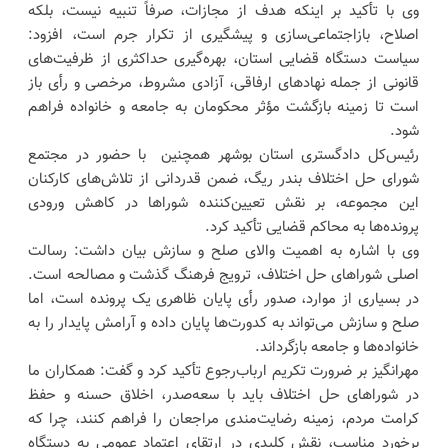
وی با تأکید بر اینکه هدف از مجازات، صرفاً تنبیه نیست، بلکه
اصلاح، بازاجتماعی‌سازی و پیشگیری از تکرار جرم است، افزود:
سیاست دستگاه قضایی استان، بهره‌گیری حداکثری از ظرفیت‌های
قانونی از جمله نهادهای ارفاقی، آزادی مشروط، مرخصی و رأی باز
است تا زمینه بازگشت مؤثر محکومان به جامعه و خانواده فراهم
شود.
رئیس‌کل دادگستری استان بوشهر همچنین با حضور در مجتمع
شورای حل اختلاف بندر ریگ، ضمن قدردانی از تلاش‌های کارکنان
این مجموعه، بر نقش تعیین‌کننده شوراها در کاهش ورودی
پرونده‌ها به محاکم قضایی تأکید کرد.
وی با اشاره به اهمیت والای صلح و سازش بیان داشت: رسالت
اصلی شوراهای حل اختلاف، ترویج فرهنگ گذشت و مصالحه است.
در بسیاری از موارد، صدور رأی پایان ظاهری یک پرونده است، اما
صلح و سازش می‌تواند به کدورت‌ها پایان داده و آرامش پایدار را به
خانواده‌ها و جامعه بازگرداند.
مهرانگیز بر ضرورت تکریم ارباب‌رجوع تأکید کرد و گفت: همکاران ما
در شوراهای حل اختلاف باید با سعه‌صدر، اخلاق حسنه و حفظ
کرامت مردم، زمینه رضایت‌مندی مراجعان را فراهم کنند، چرا که
برخورد مناسب، نقش کلیدی در ارتقای اعتماد عمومی به دستگاه