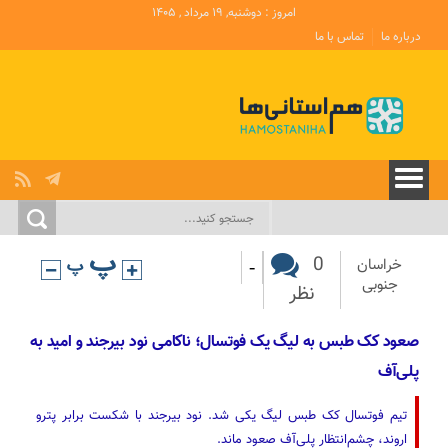
امروز : دوشنبه, ۱۹ مرداد , ۱۴۰۵
درباره ما
تماس با ما
-
0
خراسان
جنوبی
نظر
صعود کک طبس به لیگ یک فوتسال؛ ناکامی نود بیرجند و امید به
پلی‌آف
تیم فوتسال کک طبس لیگ یکی شد. نود بیرجند با شکست برابر پترو
اروند، چشم‌انتظار پلی‌آف صعود ماند.