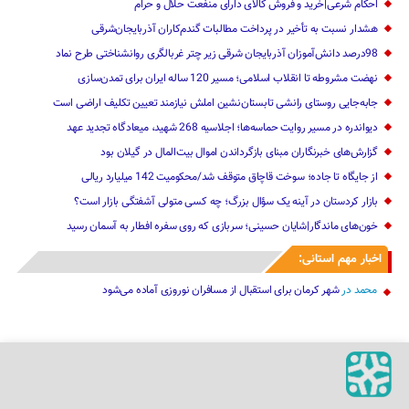
احکام شرعی|خرید و فروش کالای دارای منفعت حلال و حرام
هشدار نسبت به تأخیر در پرداخت مطالبات گندم‌کاران آذربایجان‌شرقی
98درصد دانش‌آموزان آذربایجان شرقی زیر چتر غربالگری روانشناختی طرح نماد
نهضت مشروطه تا انقلاب اسلامی؛ مسیر 120 ساله ایران برای تمدن‌سازی
جابه‌جایی روستای رانشی تابستان‌نشین املش نیازمند تعیین تکلیف اراضی است
دیواندره در مسیر روایت حماسه‌ها؛ اجلاسیه 268 شهید، میعادگاه تجدید عهد
گزارش‌های خبرنگاران مبنای بازگرداندن اموال بیت‌المال در گیلان بود
از جایگاه تا جاده؛ سوخت قاچاق متوقف شد/محکومیت 142 میلیارد ریالی
بازار کردستان در آینه یک سؤال بزرگ؛ چه کسی متولی آشفتگی بازار است؟
خون‌های ماندگار|شایان حسینی؛ سربازی که روی سفره افطار به آسمان رسید
اخبار مهم استانی:
محمد
در
شهر کرمان برای استقبال از مسافران نوروزی آماده می‌شود