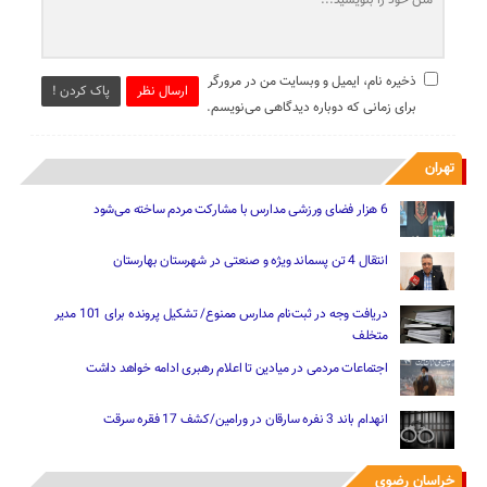
ذخیره نام، ایمیل و وبسایت من در مرورگر
ارسال نظر
پاک کردن !
برای زمانی که دوباره دیدگاهی می‌نویسم.
تهران
6 هزار فضای ورزشی مدارس با مشارکت مردم ساخته می‌شود
انتقال 4 تن پسماند ویژه و صنعتی در شهرستان بهارستان
دریافت وجه در ثبت‌نام مدارس ممنوع/ تشکیل پرونده برای 101 مدیر
متخلف
اجتماعات مردمی در میادین تا اعلام رهبری ادامه خواهد داشت
انهدام باند 3 نفره سارقان در ورامین/کشف 17 فقره سرقت
خراسان رضوی