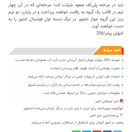
باید در مرحله پلی‌آف صعود شرکت کند؛ مرحله‌ای که در آن چهار
تیم در قالب یک گروه به رقابت خواهند پرداخت و در پایان، دو تیم
برتر این گروه جواز حضور در لیگ دسته اول فوتسال کشور را به
دست خواهند آورد.
انتهای پیام/256
اخبار مرتبط
خوسف 200 میلیارد تومان اعتبار آبرسانی جذب کرد؛ آب همچنان دغدغه نخست
حضرت رقیه(س) با اشک طومار ظلم یزیدیان را نوشت
خدمات طب ایرانی با رویکرد علمی در مراکز درمانی بیرجند ارائه می‌شود
روایت ایثار مردم و موکب‌ها در خدمت‌رسانی به زائران در مراسم تشییع
مطبوعات خراسان جنوبی در20 تیر/بدرقه حماسی قائد امت
خبر جنجالی اخیر
کهگیلویه وبویراحمد برای ایران تا پای جان در سنگر خیابان می‌ماند+تصاویر
پربحث‌ترین خبر اخیر
محمد
در
شهر کرمان برای استقبال از مسافران نوروزی آماده می‌شود