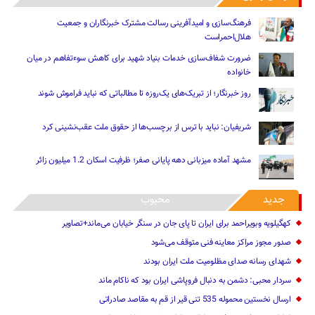
فرهنگ‌سازی و امیدآفرینی رسالت‌ مشترک خبرنگاران و جمعیت
هلال‌احمراست
ضرورت شفاف‌سازی خدمات بنیاد شهید برای کاهش سوءتفاهم‌ در میان
خانواده
روز خبرنگار؛ از تبریک‌های یک‌روزه تا مطالباتی که نباید فراموش شوند
شریفیان: نباید با ترس از برچسب‌ها از حقوق ملت عقب‌نشینی کرد
مشهد آماده میزبانی دهه پایانی صفر؛ ظرفیت اسکان 1.2 میلیون زائر
جدید
محبوب
کهگیلویه وبویراحمد برای ایران تا پای جان در سنگر خیابان می‌ماند+تصاویر
صدور مجوز مراکز معاینه فنی متوقف می‌شود
شهدای رسانه صدای مظلومیت ملت ایران بودند
سردار محبی: دشمن به دنبال فروپاشی ایران بود که ناکام ماند
ارسال نخستین محموله 535 تنی قیر از قم به مقاصد صادراتی