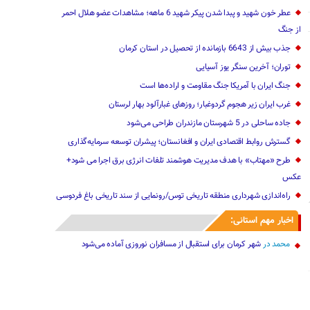
عطر خون شهید و پبدا شدن پیکر شهید 6 ماهه؛ مشاهدات عضو هلال احمر
از جنگ
جذب بیش از 6643 بازمانده از تحصیل در استان کرمان
توران؛ آخرین سنگر یوز آسیایی
جنگ ایران با آمریکا جنگ مقاومت و اراده‌ها است
غرب ایران زیر هجوم گردوغبار؛ روزهای غبارآلود بهار لرستان
جاده ساحلی در 5 شهرستان مازندران طراحی می‌شود
گسترش روابط اقتصادی ایران و افغانستان؛ پیشران توسعه سرمایه‌گذاری
طرح «مهتاب» با هدف مدیریت هوشمند تلفات انرژی برق اجرا می شود+
عکس
راه‌اندازی شهرداری منطقه تاریخی توس/رونمایی از سند تاریخی باغ فردوسی
اخبار مهم استانی:
محمد
در
شهر کرمان برای استقبال از مسافران نوروزی آماده می‌شود