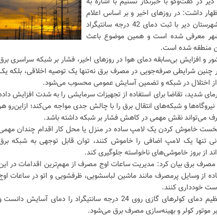
یر در گفت‌وگو با خبرنگار تسنیم با اشاره به
هار داشت: در روزهای اخیر و بر اساس اعلام
اداره‌کل هواشناسی استان بوشهر، شهرستان دیر با ثبت دمای 42 درجه سانتیگراد
بوشهر معرفی شده است و همین موضوع باعث
ن منطقه شده است.
ور و افزایش بی‌سابقه دمای هوا در روزهای اخیر، فشار بر شبکه سراسری برق
ر چنین شرایطی صرفه‌جویی در مصرف برق نه‌تنها یک توصیه اخلاقی، بلکه یک
از اختلال در شبکه و تضمین آسایش عمومی محسوب می‌شود.
رمای شدید، تقاضا برای استفاده از تجهیزات سرمایشی را به شدت افزایش داده
روگاه‌ها و شبکه‌های انتقال برق را با چالش جدی مواجه می‌کند؛ ازاین‌رو هر
 می‌تواند نقش مهمی در کاهش فشار بر شبکه داشته باشد.
ه نخست خاموش کردن یک لامپ ساده در منزل یا محل کار اقدام چندان مهمی
یرانی تنها یک لامپ اضافی را خاموش کنند، توان قابل توجهی به شبکه برق
اند از بروز خاموشی‌های ناخواسته جلوگیری کند.
ت مصرف برق بیان کرد: مدیریت ساعات اوج مصرف از مهم‌ترین اقدامات در این
فاده از وسایل پرمصرف مانند ماشین لباسشویی، ظرفشویی و اتو در ساعات اوج
مدیر برق شهرستان دیر همچنین تنظیم دمای کولرهای گازی روی 24 درجه سانتیگراد را دمای آسایش دانست 
موتور کولر و بهینه‌سازی مصرف برق می‌شود.