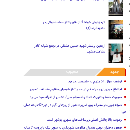
«رجزخوان‌ شو»؛ آغاز طنین‌انداز حماسه‌خوانی در
مشهدالرضا(ع)
اربعین پرستار شهید حسین عشقی در تجمع شبانه کادر
سلامت مشهد
د: در حال حاضر 25 هزار و 213 مشترک خانگی و 3
جدید
محبوب
توقیف اموال 51 متهم به جاسوسی در یزد
اجتماع حوزویان و مردم قم در حمایت از شیعیان مظلوم منطقه+ تصاویر
ضرورت حفظ و تقویت اتحاد و انسجام ملی/ دشمن از تفرقه سود می‌برد
صرفه‌جویی در مصرف برق ضرورت عبور از روزهای گرم در دیر/42درجه دمای
هوا
رطوبت بالا چالش اصلی زیرساخت‌های شهری بوشهر است
صعود دختران بومی هندبال مقاومت شهرداری به سوپر لیگ با پروسه 7 ساله