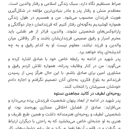
صراط مستقیم نگاه دارد، سبک زندگی اسلامی و رفتار والدین است.
معتقدم منش و رفتار پدر و مادر بنیادی‌ترین مؤلفه در شکل‌گیری
هویت فرزندان محسوب می‌شود. من و همسرم در طول زندگی
همواره کوشیدیم به‌گونه‌ای رفتار کنیم که فرزندانمان دچار دوگانگی و
پارادوکس‌های شخصیتی نشوند. والدین، فراتر از هر نقشی باید
محرم اسرار و رفیق صمیمی فرزندان‌شان باشند و اگر رفاقتی میان
والدین و فرزند نباشد، معلوم نیست او به کدام رفیق و به چه
اندیشه‌ای پناه خواهد برد.
پدر شهید در ادامه به رابطه‌ خاص خود با صادق اشاره کرده و
می‌گوید: من در کنار وظایف پدرانه، همواره تلاش کردم رفیق و
مشاوری امین برای صادق باشم. با این حال هرگز پس از رسیدن
فرزندانم به بلوغ فکری، به‌جای آنان تصمیم نگرفتم و اجازه دادم
خودشان مسیرشان را انتخاب کنند.
روحیه‌ای لطیف در کالبد مجاهدی نستوه
پدر شهید در ادامه از ابعاد پنهان شخصیت فرزندش پرده برمی‌دارد و
می‌افزاید: صادق از فضایل اخلاقی ممتازی بهره‌مند بود؛ او
شخصیتی لطیف و روحیه‌ای هنرمندانه داشت و همین طبع ظریف و
هنری به او جذبه‌ای خاص می‌بخشید که به راحتی با دیگران ارتباط
می‌گرفت و در قلوب آن‌ها نفوذ می‌کرد و علی‌رغم دشواری‌های کار