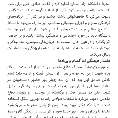
محیط دانشگاه آزاد استان اشاره کرد و گفت: صادق حتی برای شب
یلدا هم برنامه‌ریزی می‌کرد. یکی از اساتید گروه ادبیات دانشگاه را
دعوت می‌کرد تا حافظ‌خوانی داشته باشند و در کنار آن، برنامه‌های
فرهنگی متنوع و اجرای موسیقیِ متناسب نیز تدارک می‌دید تا نشاط
و تفریح سالم برای دانشجویان فراهم شود. باورش این بود که
دانشگاه باید در حوزه اجتماعی و فرهنگی پیشتاز باشد و بر جامعه
اثر بگذارد و در عین حال، نسبت به جریان‌های سیاسی، مطالبه‌گر و
هوشیار بماند اما همه این‌ها را به‌دور از هیجان‌زدگی و با عقلانیت
دنبال می‌کرد.
علمدار فرهنگی اما گمنام و بی‌ادعا
محقق و پژوهشگر معارف دفاع مقدس در ادامه از فعالیت‌ها و نگاه
ویژه شهید زرین به حوزه راهیان نور سخن گفت و ادامه داد: تمام
تلاش صادق این بود که آن سه چهار روز حضور دانشجویان در
مناطق عملیاتی راهیان نور، به یک فرصت تربیتی و روشنگری تبدیل
شود. حتی در مسیر رفت و برگشت، از روحانیون و راویان دفاع
مقدس دعوت می‌کرد تا ساعات طولانی راه، به بهترین شکل استفاده
شود و شرکت‌کنندگان بهره ببرند. پس از پایان سفر هم می‌کوشید
ارتباط با زائران راهیان نور حفظ شود و اثر سفر، در زندگی آنان حفظ
شود. بسیاری از دانشجویان در آن دوران تحت تأثیر کارهای فرهنگی