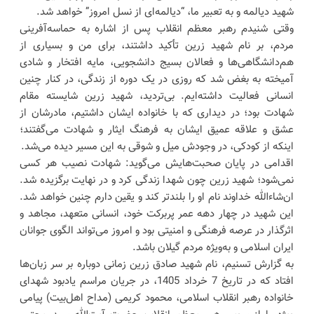
شهید دیالمه و به تعبیر ما، “دیالمه‌ای از نسل امروز” خواهد شد.
وقتی شنیدم رهبر معظم انقلاب پس از اشاره به حماسه‌آفرینی
مردم، بر نام شهید زرین تأکید داشتند، برای من و بسیاری از
هم‌دانشگاهی‌ها و فعالان بسیج دانشجویی، مایه افتخار و شادی
آمیخته به بغض شد که روزی در یک دوره از زندگی، در کنار چنین
انسانی فعالیت داشته‌ایم. بی‌تردید، شهید زرین شایسته مقام
شهادت بود؛ در دیداری که با خانواده ایشان داشتیم، مادرشان از
عشق و علاقه عمیق ایشان به فرهنگ ایثار و شهادت می‌گفتند؛
اینکه از کودکی، در وجودش میل و شوقی به این مسیر دیده می‌شد.
اقدامی در پایان صحبت‌هایش می‌گوید: شهادت نصیب هر کسی
نمی‌شود؛ شهید زرین چون شهدا زندگی کرد و در نهایت برگزیده شد.
ان‌شاءالله خداوند نام او را بلندتر کند و یقین دارم چنین خواهد شد.
این شهید در چهار دهه عمر پربرکت خود، انسانی متعهد، مجاهد و
اثرگذار در عرصه فرهنگی و امنیتی بود و امروز می‌تواند الگوی جوانان
ایران اسلامی و به‌ویژه مردم گیلان باشد.
به گزارش تسنیم، نام شهید صادق زرین زمانی دوباره بر سر زبان‌ها
افتاد که در تاریخ 7 خرداد 1405، در جریان مراسم یادبود شهدای
خانواده رهبر انقلاب اسلامی، محمود کریمی (مداح اهل‌بیت) پیامی