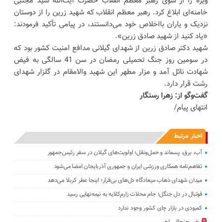
ویژه را از سوی رهبر معظم انقلاب حضرت آیت‌الله سید مجتبی
خامنه‌ای ابلاغ کرد. رهبر معظم انقلاب که شهید زرین را از دوستان
نزدیک و یاران بااخلاص خود می‌دانستند، در پیامی تأکید فرمودند:
«یاد کنید از شهید صادق زرین».
شهید دکتر صادق زرین از شهدای گیلانی مدافع امنیت کشور بود که
در سومین روز جنگ تحمیلی رمضان در سن 41 سالگی به فیض
شهادت نائل آمد و مزار مطهر این شهید والامقام در گلزار شهدای
رشت قرار دارد.
گفت‌وگو از: زهرا رستگار
انتهای پیام/
اخبار مرتبط
آب، برق، پسماند و حمل‌ونقل؛ اولویت‌های گیلان در سفر رئیس‌جمهور
تفاهم‌نامه همکاری ورزشی ایران و جمهوری آذربایجان امضا می‌شود
میدان شهدای ذهاب میعادگاه دل‌های بی‌قرار؛ اینجا عطر کربلا می‌دهد
فوتبال در دل جنگل؛ جام محلات زارم‌کلایه به نیمه‌نهایی رسید
کمبودی در بازار چای کشور وجود ندارد