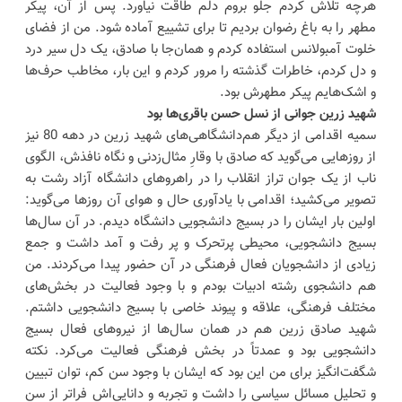
هرچه تلاش کردم جلو بروم دلم طاقت نیاورد. پس از آن، پیکر
مطهر را به باغ رضوان بردیم تا برای تشییع آماده شود. من از فضای
خلوت آمبولانس استفاده کردم و همان‌جا با صادق، یک دل سیر درد
و دل کردم، خاطرات گذشته را مرور کردم و این بار، مخاطب حرف‌ها
و اشک‌هایم پیکر مطهرش بود.
شهید زرین جوانی از نسل حسن باقری‌ها بود
سمیه اقدامی از دیگر هم‌دانشگاهی‌های شهید زرین در دهه 80 نیز
از روزهایی می‌گوید که صادق با وقارِ مثال‌زدنی و نگاه نافذش، الگوی
ناب از یک جوان تراز انقلاب را در راهروهای دانشگاه آزاد رشت به
تصویر می‌کشید؛ اقدامی با یادآوری حال و هوای آن روزها می‌گوید:
اولین بار ایشان را در بسیج دانشجویی دانشگاه دیدم. در آن سال‌ها
بسیج دانشجویی، محیطی پرتحرک و پر رفت‌ و آمد داشت و جمع
زیادی از دانشجویان فعال فرهنگی در آن حضور پیدا می‌کردند. من
هم دانشجوی رشته ادبیات بودم و با وجود فعالیت در بخش‌های
مختلف فرهنگی، علاقه و پیوند خاصی با بسیج دانشجویی داشتم.
شهید صادق زرین هم در همان سال‌ها از نیروهای فعال بسیج
دانشجویی بود و عمدتاً در بخش فرهنگی فعالیت می‌کرد. نکته
شگفت‌انگیز برای من این بود که ایشان با وجود سن کم، توان تبیین
و تحلیل مسائل سیاسی را داشت و تجربه و دانایی‌اش فراتر از سن