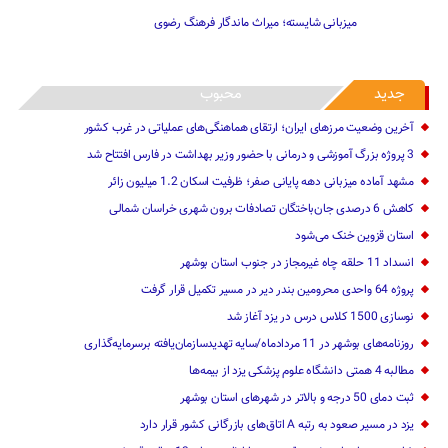
میزبانی شایسته؛ میراث ماندگار فرهنگ رضوی
جدید
محبوب
آخرین وضعیت مرزهای ایران؛ ارتقای هماهنگی‌های عملیاتی در غرب کشور
3 پروژه بزرگ آموزشی و درمانی با حضور وزیر بهداشت در فارس افتتاح شد
مشهد آماده میزبانی دهه پایانی صفر؛ ظرفیت اسکان 1.2 میلیون زائر
کاهش 6 درصدی جان‌باختگان تصادفات برون شهری خراسان شمالی
استان قزوین خنک‌ می‌شود
انسداد 11 حلقه چاه غیرمجاز در جنوب استان بوشهر
پروژه 64 واحدی محرومین بندر دیر در مسیر تکمیل قرار گرفت
نوسازی 1500 کلاس درس در یزد آغاز شد
روزنامه‌های بوشهر در 11 مردادماه/سایه تهدیدسازمان‌یافته برسرمایه‌گذاری
مطالبه 4 همتی دانشگاه علوم پزشکی یزد از بیمه‌ها
ثبت دمای 50 درجه و بالاتر در شهرهای استان بوشهر
یزد در مسیر صعود به رتبه A اتاق‌های بازرگانی کشور قرار دارد