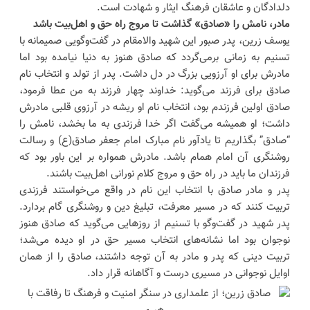
دلدادگان و عاشقان فرهنگ ایثار و شهادت است.
مادر، نامش را «صادق» گذاشت تا مروج راه حق و اهل‌بیت باشد
یوسف زرین، پدر صبور این شهید والامقام در گفت‌وگویی صمیمانه با
تسنیم به زمانی‌ برمی‌گردد که صادق هنوز به دنیا نیامده بود اما
مادرش برای او آرزویی بزرگ در دل داشت. پدر از تولد و انتخاب نام
صادق برای فرزند می‌گوید: خداوند چهار فرزند به من عطا فرمود،
صادق اولین فرزندم بود، انتخاب نام او ریشه در آرزوی قلبی مادرش
داشت؛ او همیشه می‌گفت اگر خدا فرزندی به ما بخشد، نامش را
“صادق” بگذاریم تا یادآور نام مبارک امام جعفر صادق(ع) و رسالت
روشنگری آن امام همام باشد. مادرش همواره بر این باور بود که
فرزندان ما باید در راه حق و مروج کلام نورانی اهل‌بیت باشند.
پدر و مادر صادق با انتخاب این نام در واقع می‌خواستند فرزندی
تربیت کنند که در مسیر معرفت، تبلیغ دین و روشنگری گام بردارد.
پدر شهید در گفت‌وگو با تسنیم از روزهایی می‌گوید که صادق هنوز
نوجوان بود اما نشانه‌های انتخاب مسیر حق در او دیده می‌شد؛
تربیت دینی که پدر و مادر به آن توجه داشتند، صادق را از همان
اوایل نوجوانی در مسیری درست و آگاهانه قرار داد.