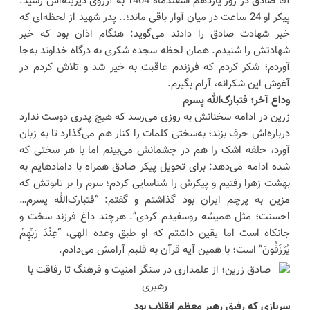
آقا صادق در روز یازدهم اسفندماه 1404 به آرزوی دیرینه‌اش رسید.
پیکر او 24 ساعت در میان آوار باقی ماند؛.. پدر شهید از لحظه‌ای که
خبر شهادت صادق را دادند می‌گوید: هنگام اذان بود که خبر
شهادتش را شنیدم. همان لحظه سجده‌ شکری به درگاه خداوند به‌جا
آوردم؛ شکر کردم که فرزندم عاقبت‌ به‌ خیر شد و تلاش کردم در
آغوش این شکرانه، آرام بگیرم.
وداع آخر؛ فتبارک‌الله پسرم
زرین در ادامه سخنانش به روزی می‌رسد که هیچ پدری دوست ندارد
درباره‌اش حرف بزند؛ به‌سختی کلمات را کنار هم می‌گذارد تا به زبان
آورد، حلقه اشک را هم در چشمانش می‌بینم اما با هر سختی که
شده ادامه می‌دهد: برای تحویل پیکر صادق همراه با دامادهایم به
بهشت زهرا رفتیم و پیکرش را شناسایی کردم؛ سرم را بر تابوتش که
مزین به پرچم ایران بود گذاشتم و گفتم: “فتبارک‌الله پسرم…
احسنت؛ مثل همیشه روسفیدم کردی”. هرچند داغ فرزند سخت و
جانکاه است اما یقین داشتم که او طبق وعده‌ الهی، “‏‏عِنْدَ رَبِّهِمْ
یُرْزَقُونَ” است؛ با همین آیه قرآن به قلبم آرامش می‌دادم.
سربازی که رفیق رهبر معظم انقلاب بود