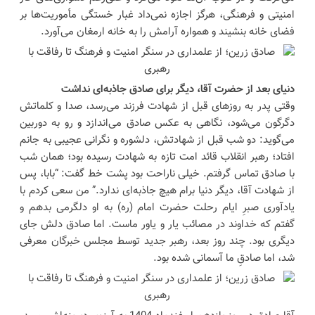
امنیتی و فرهنگی، هرگز اجازه نمی‌داد غبار خستگی مأموریت‌ها بر
فضای خانه بنشیند و همواره آرامش را به خانه ارمغان می‌آورد.
دنیای بعد از حضرت آقا، دیگر برای صادق جاذبه‌ای نداشت
وقتی پدر به روزهای قبل از شهادت فرزند می‌رسد، صدا و کلماتش
دگرگون می‌شود، نگاهی به عکس صادق می‌اندازد و رو به‌ دوربین
می‌گوید: دو شب قبل از شهادتش، دلشوره و نگرانی عجیبی به جانم
افتاد؛ رهبر انقلاب قائد امت تازه به شهادت رسیده بود؛ همان شب
با صادق تماس گرفتم. خیلی ناراحت بود پشت خط گفت: “بابا، پس
از شهادت آقا، دیگر دنیا برام هیچ جاذبه‌ای ندارد.” من سعی کردم با
یادآوری صبرِ ایام رحلت حضرت امام (ره) به او دلگرمی بدهم و
گفتم که خداوند در مصائب یار و یاور ماست. اما صادق دلش جای
دیگری بود. چند روز بعد، رهبر جدید توسط مجلس خبرگان معرفی
شد، اما صادقِ ما آسمانی شده بود.