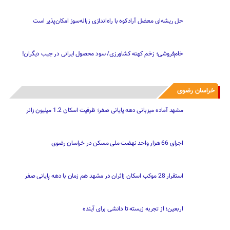
حل ریشه‌ای معضل آرادکوه با راه‌اندازی زباله‌سوز امکان‌پذیر است
خام‌فروشی؛ زخم کهنه کشاورزی/ سود محصول ایرانی در جیب دیگران!
خراسان رضوی
مشهد آماده میزبانی دهه پایانی صفر؛ ظرفیت اسکان 1.2 میلیون زائر
اجرای 66 هزار واحد نهضت ملی مسکن در خراسان رضوی
استقرار 28 موکب اسکان زائران در مشهد هم زمان با دهه پایانی صفر
اربعین؛ از تجربه زیسته تا دانشی برای آینده