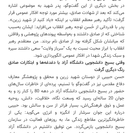
در بخش دیگری از این گفت‌وگو، پدر شهید به موضوعی اشاره
می‌کند که بعد از شهادت صادق، بیشتر مورد توجه افکار عمومی قرار
گرفت؛ تأکید رهبر معظم انقلاب بر اینکه «یاد کنید از شهید زرین».
پدر با قدردانی از حُسن توجه رهبر انقلاب می‌افزاید: ایشان به‌سبب
شناختی که از صادق داشتند و به‌واسطه‌ پیوندهای پژوهشی و رفاقتی
که میانشان شکل گرفته بود از صادق نام بردند. من معتقدم رهبر
انقلاب با ابراز محبت نسبت به یک “سرباز ولایت” سعی داشتند سیره
و سبک زندگی شهدا در افکار عمومی الگوپردازی شود.
وقتی بسیج دانشجویی دانشگاه آزاد با دغدغه‌ها و ابتکارات صادق
رنگ دیگری گرفت
حسن حبیبی از دوستان شهید زرین و محقق و پژوهشگر معارف
دفاع مقدس نیز در گفت‌وگو با تسنیم، پرده‌ای از خاطرات سال‌های
حضور در بسیج دانشجویی دانشگاه آزاد در دهه 80 را کنار زد و به
جوان 20 ساله‌‌ای رسید که وسعت نگاه، خلاقیت، دانش، روحیه
عمل و ذوق فرهنگی‌اش، بسیار فراتر از سن و سالش بود. حبیبی
درباره این جوان سرشار از انگیزه و انرژی می‌گوید: یکی از
خاطره‌انگیزترین مقاطع زندگی ما، به روزهای فعالیت در سازمان
بسیج دانشجویی بازمی‌گردد. من توفیق داشتیم در دانشگاه آزاد