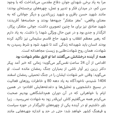
مرا به یاد برخی شهدای جوان دفاع مقدس می‌انداخت که با وجود
سن کم، در میدان فکر و تدبیر و عمل، چهره‌های برجسته‌ای بودند؛
مانند شهید حسن باقری و شهید زین‌الدین و دیگر جوانانی که به
معنای واقعی، “مغز متفکر” جبهه‌ها بودند و حماسه‌ها آفریدند؛
شهید صادق نیز برای ما چنین تصویری داشت، جوانی متفکر، پرکار،
اثرگذار و جدی بود و در عین حال ویژگی شهدا را داشت. به یاد دارم
که رهبر معظم انقلاب و شهید حاج قاسم سلیمانی نیز تأکید کرده
بودند انسان باید شهیدانه زندگی کند تا شهید شود و شرط رسیدن به
شهادت، همان روح شهادت‌طلبی و زیستِ مجاهدانه است.
همه از آینده درخشانش می‌گفتند اما او لایق مقام شهادت بود
اقدامی از آن 24 ساعتِ نفس‌گیر می‌گوید؛ زمانی که خبر آمد پیکر
دکتر زرین زیر آوار ناشی از بمباران جنگ رمضان مانده است. او
می‌گوید: وقتی خبر شهادت ایشان را در جنگ تحمیلی رمضان اسفند
1404 شنیدم، ناخودآگاه به یاد دهه 80 و خاطرات روزهای فعالیت
در بسیج دانشجویی و تحلیل‌ها و دغدغه‌هایش افتادم؛ در همین
ایام با خواهرانی که در آن دوران هم‌دانشگاهی بودیم صحبت
می‌کردم همه می‌گفتیم کاش این‌قدر زود به شهادت نمی‌رسید.. زیرا
باور داشتیم او در آینده یکی از چهره‌های تاثیرگذار در حوزه سیاست
و فرهنگ کشور خواهد شد؛ حتی در حد و اندازه چهره‌هایی مانند