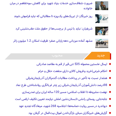
ضرورت شفاف‌سازی خدمات بنیاد شهید برای کاهش سوءتفاهم‌ در میان
خانواده
روز خبرنگار؛ از تبریک‌های یک‌روزه تا مطالباتی که نباید فراموش شوند
شریفیان: نباید با ترس از برچسب‌ها از حقوق ملت عقب‌نشینی کرد
مشهد آماده میزبانی دهه پایانی صفر؛ ظرفیت اسکان 1.2 میلیون زائر
جدید
محبوب
ارسال نخستین محموله 535 تنی قیر از قم به مقاصد صادراتی
احکام شرعی|خرید و فروش کالای دارای منفعت حلال و حرام
هشدار نسبت به تأخیر در پرداخت مطالبات گندم‌کاران آذربایجان‌شرقی
98درصد دانش‌آموزان آذربایجان شرقی زیر چتر غربالگری روانشناختی طرح نماد
نهضت مشروطه تا انقلاب اسلامی؛ مسیر 120 ساله ایران برای تمدن‌سازی
جابه‌جایی روستای رانشی تابستان‌نشین املش نیازمند تعیین تکلیف اراضی است
دیواندره در مسیر روایت حماسه‌ها؛ اجلاسیه 268 شهید، میعادگاه تجدید عهد
گزارش‌های خبرنگاران مبنای بازگرداندن اموال بیت‌المال در گیلان بود