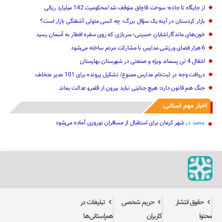
از جایگاه تا جاده؛ سوخت قاچاق متوقف شد/محکومیت 142 میلیارد ریالی
بازار کردستان در آینه یک سؤال بزرگ؛ چه کسی متولی آشفتگی بازار است؟
خون‌های ماندگار|شایان حسینی؛ سربازی که روی سفره افطار به آسمان رسید
6 هزار فضای ورزشی مدارس با مشارکت مردم ساخته می‌شود
انتقال 4 تن پسماند ویژه و صنعتی در شهرستان بهارستان
دریافت وجه در ثبت‌نام مدارس ممنوع/ تشکیل پرونده برای 101 مدیر متخلف
جنگ هم قانون دارد؛ هیچ جنایتی نباید بیرون از قلمرو عدالت بماند
اخبار مهم استانی:
محمد
در
شهر کرمان برای استقبال از مسافران نوروزی آماده می‌شود
حقوق انتشار
حریم شخصی
تبلیغات در
محتوا
کاربران
هم‌استانی‌ها