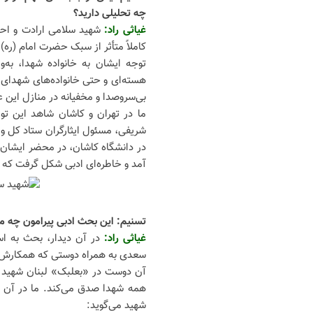
چه تحلیلی دارید؟
غیاثی راد:
شهید سلامی ارادت و احتر
کاملاً متأثر از سبک حضرت امام (ره) 
توجه ایشان به خانواده شهدا، به‌وی
هسته‌ای و حتی خانواده‌های شهدای جن
بی‌سروصدا و مخفیانه در منازل این ع
ما در تهران و کاشان شاهد این توا
شریفی، مسئول ایثارگران ستاد کل و س
در دانشگاه کاشان، در محضر ایشان 
آمد و خاطره‌ای ادبی شکل گرفت که ب
تسنیم: این بحث ادبی پیرامون چه مو
غیاثی راد:
در آن دیدار، بحث به اس
سعدی به همراه دوستی که همکارش در
آن دوست در «بعلبک» لبنان شهید و
همه شهدا صدق می‌کند. ما در آن ج
شهید می‌گوید: