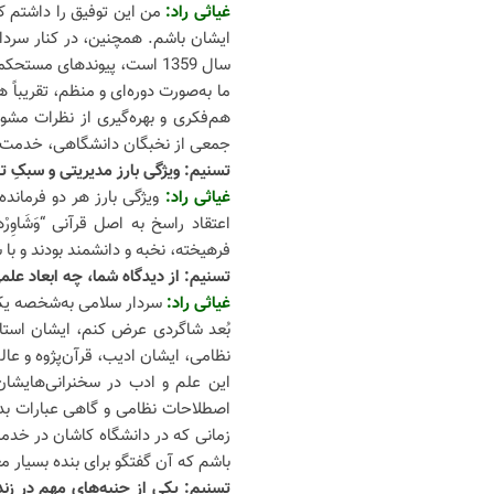
غیاثی راد:
من این توفیق را داشتم که
ایشان باشم. همچنین، در کنار سردار
سال 1359 است، پیوندهای مستحکمی داشتیم.
ما به‌صورت دوره‌ای و منظم، تقریباً 
هم‌فکری و بهره‌گیری از نظرات مشو
جمعی از نخبگان دانشگاهی، خدمت سر
تسنیم: ویژگی بارز مدیریتی و سبکِ 
غیاثی راد:
ویژگی بارز هر دو فرماند
اعتقاد راسخ به اصل قرآنی “وَشَاوِرْ
فرهیخته، نخبه و دانشمند بودند و با 
تسنیم: از دیدگاه شما، چه ابعاد علم
غیاثی راد:
سردار سلامی به‌شخصه یکی
بُعد شاگردی عرض کنم، ایشان استاد
نظامی، ایشان ادیب، قرآن‌پژوه و عالم
این علم و ادب در سخنرانی‌هایشان ب
اصطلاحات نظامی و گاهی عبارات بدیع
زمانی که در دانشگاه کاشان در خد
باشم که آن گفتگو برای بنده بسیار مغ
تسنیم: یکی از جنبه‌های مهم در زند