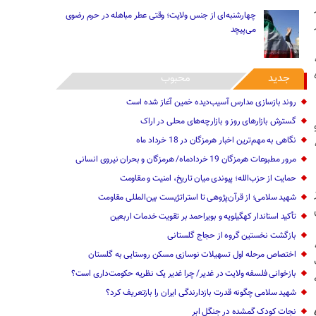
چهارشنبه‌ای از جنس ولایت؛ وقتی عطر مباهله در حرم رضوی
می‌پیچد
جدید
محبوب
روند بازسازی مدارس آسیب‌دیده خمین آغاز شده است
گسترش بازارهای روز و بازارچه‌های محلی در اراک
نگاهی به مهم‌ترین اخبار هرمزگان در‌ 18 خرداد ماه
مرور مطبوعات هرمزگان 19 خردادماه/ هرمزگان و بحران نیروی انسانی
حمایت از حزب‌الله؛ پیوندی میان تاریخ، امنیت و مقاومت
شهید سلامی؛ از قرآن‌پژوهی تا استراتژیست بین‌المللی مقاومت
تأکید استاندار کهگیلویه و بویراحمد بر تقویت خدمات اربعین
بازگشت نخستین گروه از حجاج گلستانی
اختصاص مرحله اول تسهیلات نوسازی مسکن روستایی به گلستان
بازخوانی فلسفه ولایت در غدیر/ چرا غدیر یک نظریه حکومت‌داری است؟
شهید سلامی چگونه ‌قدرت بازدارندگی ‌ایران را بازتعریف کرد؟
نجات کودک گمشده در جنگل ابر‌