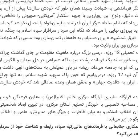
ک، سپهبد پاسدار شهید حسین سلامی درست در شب حمله تروریستی صهیونی-
در 23 خرداد 1404، در سنگر فرماندهی به شهادت رسید؛ همان طور که خودش سال‌ها پیش از آن، بر
 دقیق، وقوع این رویارویی با جبهه استکبار آمریکایی- صهیونی را «قطعی»
اد که نظام سلطه هرگز ایران قدرتمند و آرمان‌خواه را تحمل نخواهد کرد، اما
د پیروزی نهایی را می‌داد که نگاه این سردار سرافراز سپاه اسلام به جنگ، نه
ز «برق شمشیرها» برای دستیابی به قله‌های تمدن‌سازی بود؛ مسیری که شهادت
ربازی وی برای ولایت بود.
شهادت سپهبد شهید سلامی در جنگ تحمیلی 12 روزه، درسی بزرگ درباره ماهیت مقاومت بر جای گذاشت چراکه
 سخنور»، نه یک فرمانده پشت میز، بلکه همراهی در دل میدان و الگویی از
نی که او به جامعه می‌داد، ریشه در باور عمیقش به سنت‌های الهی داشت و
امروز با نگاهی به پیروزی ایران در آن نبرد 12 روزه، درمی‌یابیم که خون پاک سپهبد شهید سلامی نه تنها چراغ
یل ایران به «قدرت جهان» و تحقق همان وعده صادقی شد که خودش سال‌ها
نده قرارگاه سایبری قرارگاه مرکزی خاتم الانبیا(ص) و معاون فرهنگی غرب و
مصاحبه تفصیلی با خبرنگار تسنیم استان مرکزی، در تبیین ابعاد شخصیتی
ان انقلاب اسلامی، به بیان خاطرات و ویژگی‌های مدیریتی، علمی و اخلاقی
 در زیر می‌آید:
کاری جنابعالی با فرماندهان عالی‌رتبه سپاه، رابطه و شناخت خود از سردار
ف می‌کنید؟