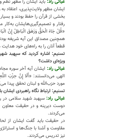
غیاثی راد:
باید ایشان را مظهر نظم 
ایشان مظهر ولایت‌پذیری، اعتقاد به و
بخشی از قرآن را حفظ بودند و بسیاری
رفتار و تصمیم‌گیری‌هایشان به‌کار 
«قُلْ جَاءَ الْحَقُّ وَزَهَقَ الْبَاطِلُ 
همچنین مصداق این آیه شریفه بودند: «وَالَّ
قطعاً آنان را به راه‌های خود هدایت 
تسنیم: اشاره کردید که سپهبد شهید
ویژه‌ای داشت؟
غیاثی راد:
ایشان آیه آخر سوره مجادله
الهی می‌دانستند: «أَلَا إِنَّ حِزْبَ ال
مورد حزب‌الله و لبنان تحقق پیدا می‌
تسنیم: ارتباط نگاه راهبردی ایشان با
غیاثی راد:
سپهبد شهید سلامی در راب
دوست دیرینه و در حقیقت معاون خو
می‌کردند.
در حقیقت باید گفت ایشان از لحا
مقاومت و آشنا با جنگ‌ها و استراتژ
نیز تدریس می‌کردند.