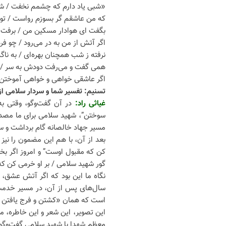
«شبی یاد دارم که چشمم نخفت / شن
که من عاشقم گر بسوزم رواست / تو 
بگفت ای هوادار مسکین من / برفت ا
اگر آتش از من به در می‌رود / چو ف
نرفته ز شب همچنان بهره‌ای / به نا
همی گفت و می‌رفت دودش به سر / 
اگر عاشقی خواهی و خواهی آموختن 
تسنیم: تفسیر شما و سردار سلامی ا
غیاثی راد:
در آن گفت‌وگو، وقتی به
سوختن”، شهید سلامی برای ما مصدا
مسیر جهاد خالصانه گام برداشت و سر
بعد از آن، با هم این مضمون را نیز
کن که مقبول اوست” و امروز اگر بخو
گور شهید سلامی / بر او خرمی کن ک
نگاه ما این بود که اگر آتش عشق، پر
سال‌های پس از آن، در مسیر خدمت 
است که همان «کشتن و فرج یافتن 
این تصویر، این شعر و این خاطره، م
معظم شهدا با شهید سلامی گفت‌وگو م