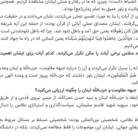
و انضباط دانست؛ چیزی که ما در رفتار و منش ایشان مشاهده کردیم. همچنین
لایت و باور عمیق به امام زمان(عج) بودند.
 از آیات را بنا به مورد، تفسیر عملی می‌کردند، نشان می‌دادند و در حقیقت در
می‌گرفتند. ایشان مصداق عملی آیاتی از قرآن بودند؛ از جمله این آیه شریفه:
إِنَّ الْبَاطِلَ كَانَ زَهُوقًا» یعنی حق آمد و باطل نابود شد، چرا که باطل نابودشدنی است.
ذِینَ جَاهَدُوا فِینَا لَنَهْدِیَنَّهُمْ سُبُلَنَا» یعنی کسانی که در راه ما جهاد کنند،
می‌کنیم.
 سلامی برخی آیات را مکرر تکرار می‌کردند. کدام آیات برای ایشان اهمیت
 را بسیار تکرار می‌کردند و آن را درباره جبهه مقاومت، حزب‌الله و لبنان وعده
لَّهِ هُمُ الْمُفْلِحُونَ»، ایشان باور داشتند که حزب‌الله پیروز است و وعده الهی در
کند.
 جبهه مقاومت و حزب‌الله لبنان را چگونه ارزیابی می‌کنید؟
طه با حزب‌الله لبنان و سید حسن نصرالله، از مسیر نیروی قدس و از طریق
د، سپهبد شهید قاسم سلیمانی، سیاست‌گذاری و استراتژی نظامی را دنبال
ظ نظامی، شخصیتی بین‌المللی بودند؛ شخصیتی مسلط بر مسائل مربوط به
ی‌های جهانی. ایشان این موضوعات را فقط مطالعه نمی‌کردند، بلکه در دانشگاه