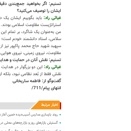
تسنیم: اگر بخواهید جمع‌بندی دقیق
ایشان را توصیف می‌کنید؟
غیاثی راد:
باید بگوییم ایشان یک دا
استراتژیست مقاومت اسلامی بودند. هم
من به‌عنوان یک شاگرد، بر تمام 
سلامی، استاد دانشمند خودم است؛ ک
سپهبد شهید حاج محمد پاکپور نیز از
مقاومت، نیروی زمینی، نیروی هوایی
تسنیم: نقش آنان در حمایت و هدایت 
غیاثی راد:
این دو بزرگوار در هدایت 
نقش فقط از بُعد نظامی نبود، بلکه از
گفت‌و‌گو از: فاطمه ساریخانی
انتهای پیام/711/
اخبار مرتبط
روند بازسازی مدارس آسیب‌دیده خمین آغاز
گسترش بازارهای روز و بازارچه‌های محلی در 