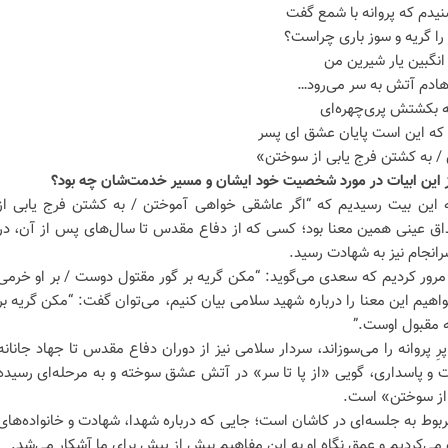
یدم که پروانه با شمع گفت
را گریه و سوز باری چراست؟
نگبین یار شیرین من
رهادم آتش به سر می‌رود…
گه بکشتش پری‌چهره‌ای
که این است پایان عشق ای پسر
/ به کشتن فرج یابی از سوختن»
ز این ابیات در مورد شخصیت خود ایشان و مسیر خدمت‌شان چه بود؟
 این بیت رسیدیم که “اگر عاشقی خواهی آموختن / به کشتن فرج یابی از
ق عینی همین معنا بود؛ کسی که از دفاع مقدس تا سال‌های پس از آن، در
انجام نیز به شهادت رسید.
 مرور کردیم که سعدی می‌گوید: “مکن گریه بر گور مقتول دوست / بر او خرمی
اهیم این معنا را درباره شهید سلامی بیان کنیم، می‌توان گفت: “مکن گریه بر
ه مقبول اوست.”
ِ پروانه را می‌سوزاند، سردار سلامی نیز از دوران دفاع مقدس تا جهاد جانانه
و پاسداری، گویی «از پا تا سر» در آتش عشق سوخته و به مرحله‌ای رسیده
از سوختن» است.
ربوط به جلسه‌ای در کاشان است؛ جایی که درباره شهدا، شهادت و خانواده‌های
ی‌کردیم و عمق نگاه او به این مفاهیم بیش از پیش برای ما آشکار می‌شد.