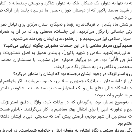
 نه تنها به عنوان یک همکار، بلکه به عنوان شاگرد و دوستی چندساله در کنار
 شهید محمد پاکپور که از دوستان دوران حضور ما در سپاه پاسداران اراک در
هر شش ماه یک‌بار، با فرماندهان، رؤسا و نخبگان استان مرکزی برای تبادل نظر،
رتی جلساتی را برگزار می‌کردیم. این جلسات، محفلی بود که در آن به همراه
دار سلامی نیز می‌رسیدیم و از رهنمودهای ایشان بهره‌مند می‌شدیم.
تصمیم‌گیری سردار سلامی را در این جلسات مشورتی چگونه ارزیابی می‌کنید؟
ه عالی‌رتبه،(شهید سلامی و شهید پاکپور)، پایبندی عمیق به اصل «مشورت» و
هُمْ فِی الْأَمْرِ” بود. هر دو بزرگوار همواره اهل مشورت با مستشاران معتمد،
سعه‌صدر و نگاهی باز به مسائل نگاه می‌کردند.
ی و استراتژیک در وجود ایشان برجسته بود که ایشان را متمایز می‌کرد؟
 از دانشمندان استراتژیک جمهوری اسلامی محسوب می‌شوند. اگر بخواهم از
 دانشگاه عالی دفاع ملی و یک استراتژیست توانمند هستند. علاوه بر دانش
 به علوم و ادب بودند.
ه‌وضوح نمایان بود؛ به‌گونه‌ای که در بیانات خود، واژگان دقیق استراتژیک،
 و نوآورانه ادبی را برای انتقال بهتر مفاهیم به کار می‌گرفتند. خاطرم هست
مت مسئولین آن شهر بودیم، فرصتی پیش آمد که صحبتی ادبی با ایشان داشته
تنم بود.
گی سردار سلامی، نگاه ایشان به مقوله ایثار و خانواده شهداست. در این باره