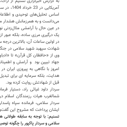
به گزارش خبرگزاری تسنیم از ارا
آمریکایی 
اساس تحلیل‌های توحیدی و اطلاعات
می‌دانست و به همرزمانش هشدار می‌د
در عین حال با آرامشی مثال‌زدنی نوی
یک درگیری مرزی ساده، بلکه عبور ا
در اولین ساعات آن، بالاترین درجه س
وی از «حافظان کل قرآن» تا «ادبای
جهاد تبیین بود و آرامش و اطمینا
هدایت، بلکه سرمایه ای برای تبد
قبل از شهادتش روایت کرده بود.
سردار داود غیاثی راد، دستیار فرما
شمالغرب هیات رزمندگان اسلام در 
سردار سلامی، فرمانده سپاه پاسدار
ایشان پرداخت که مشروح این گفت‌وگو
تسنیم: با توجه به سابقه طولانی هم
سلامی و سردار پاکپور را چگونه توصی