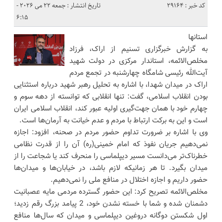
کد خبر : 29164
تاریخ انتشار : جمعه 22 می 2026 -
6:15
استانها
به گزارش خبرگزاری تسنیم از اراک، فرزاد
مخلص‌الائمه، استاندار مرکزی در دولت شهید
آیت‌الله رئیسی شامگاه چهارشنبه در تجمع مردم
اراک در میدان شهدا، با اشاره به تحلیل رهبر شهید درباره استثنایی
بودن انقلاب اسلامی، گفت: تنها انقلابی که توانسته از دهه سوم و
چهارم خود با همان جهت‌گیری اولیه عبور کند، انقلاب اسلامی ایران
است و این به برکت ارتباط با مردم و عدم خیانت به آرمان‌ها است.
وی با اشاره بر ضرورت تداوم حضور مردم در صحنه، افزود: اجازه
نمی‌دهیم جریان نفوذ که امام خمینی(ره) آن را از قدرت نظامی
خطرناک‌تر می‌دانست مسیر دیپلماسی را منحرف کند یا شجاعت را از
میدان بگیرد. تا هر زمانیکه لازم باشد، در خیابان‌ها و میدان‌ها
حضور داریم و اجازه اختلال در منافع ملی را نمی‌دهیم.
مخلص‌الائمه تصریح کرد: این حضور گسترده مردمی مایه عصبانیت
دشمنان شده و شما با خسته نشدن خود، 2 پیامد بزرگ رقم زدید؛
اول شکستن دوگانه دروغین دیپلماسی و میدان که سال‌ها منافع