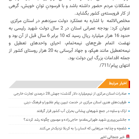
مشکلاتِ مردم حضور داشته باشد و با فرسودنِ توانِ خویش، گرهی
از کار فروبسته‌ی کشور بگشاید.
مخلص‌الائمه با اشاره به عملکرد دولت سیزدهم در استان مرکزی
عنوان کرد: بودجه عمرانی استان در 2 سال دولت شهید رئیسی به
حدود 16 هزار میلیارد ریال رسید که 10 برابر 6 سال قبل از آن بود و
نهضت اتمام طرح‌های نیمه‌تمام، احیای واحدهای تعطیل و
نیمه‌تعطیل مانند هپکو، و جهاد آبرسانی به 20 هزار روستای کشور از
جمله اقدامات بزرگ این دولت بود.
انتهای پیام/711/
اخبار مرتبط
صادرات استان مرکزی از نیم‌میلیارد دلار گذشت؛ جهش 28 درصدی تجارت خارجی
ظرفیت‌های هنری استان مرکزی در خدمت تبیین پیام عاشورا و فرهنگ دینی
اراک و ساوه در جمع شهرهای پیشانی بحران آب کشور قرار گرفتند
جانشین‌پروری شهید طهرانی‌مقدم؛ حاجی‌زاده و موسوی چگونه رشد کردند؟
شلمچه و چذابه؛ مرزهایی که انسان را به کربلا نزدیک‌تر می‌کنند
خبر جنجالی اخیر