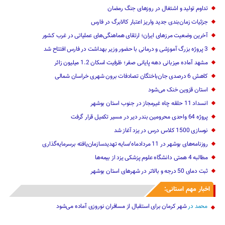
تداوم تولید و اشتغال در روزهای جنگ رمضان
جزئیات زمان‌بندی جدید واریز اعتبار کالابرگ در فارس
آخرین وضعیت مرزهای ایران؛ ارتقای هماهنگی‌های عملیاتی در غرب کشور
3 پروژه بزرگ آموزشی و درمانی با حضور وزیر بهداشت در فارس افتتاح شد
مشهد آماده میزبانی دهه پایانی صفر؛ ظرفیت اسکان 1.2 میلیون زائر
کاهش 6 درصدی جان‌باختگان تصادفات برون شهری خراسان شمالی
استان قزوین خنک‌ می‌شود
انسداد 11 حلقه چاه غیرمجاز در جنوب استان بوشهر
پروژه 64 واحدی محرومین بندر دیر در مسیر تکمیل قرار گرفت
نوسازی 1500 کلاس درس در یزد آغاز شد
روزنامه‌های بوشهر در 11 مردادماه/سایه تهدیدسازمان‌یافته برسرمایه‌گذاری
مطالبه 4 همتی دانشگاه علوم پزشکی یزد از بیمه‌ها
ثبت دمای 50 درجه و بالاتر در شهرهای استان بوشهر
اخبار مهم استانی:
محمد
در
شهر کرمان برای استقبال از مسافران نوروزی آماده می‌شود