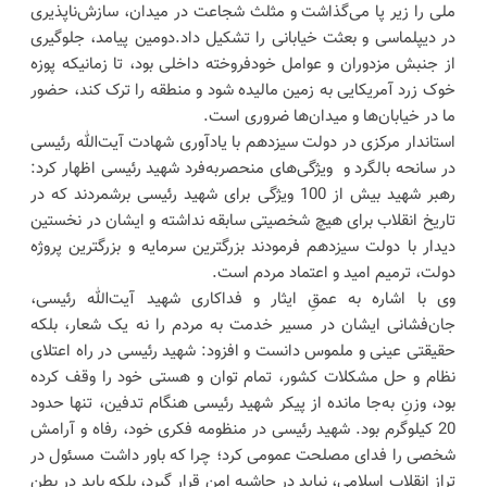
ملی را زیر پا می‌گذاشت و مثلث شجاعت در میدان، سازش‌ناپذیری
در دیپلماسی و بعثت خیابانی را تشکیل داد.دومین پیامد، جلوگیری
از جنبش مزدوران و عوامل خودفروخته داخلی بود، تا زمانیکه پوزه
خوک زرد آمریکایی به زمین مالیده شود و منطقه را ترک کند، حضور
ما در خیابان‌ها و میدان‌ها ضروری است.
استاندار مرکزی در دولت سیزدهم با یادآوری شهادت آیت‌الله رئیسی
در سانحه بالگرد و ویژگی‌های منحصربه‌فرد شهید رئیسی اظهار کرد:
رهبر شهید بیش از 100 ویژگی برای شهید رئیسی برشمردند که در
تاریخ انقلاب برای هیچ شخصیتی سابقه نداشته و ایشان در نخستین
دیدار با دولت سیزدهم فرمودند بزرگترین سرمایه و بزرگترین پروژه
دولت، ترمیم امید و اعتماد مردم است.
وی با اشاره به عمقِ ایثار و فداکاری شهید آیت‌الله رئیسی،
جان‌فشانی ایشان در مسیر خدمت به مردم را نه یک شعار، بلکه
حقیقتی عینی و ملموس دانست و افزود: شهید رئیسی در راه اعتلای
نظام و حل مشکلات کشور، تمام توان و هستی خود را وقف کرده
بود، وزنِ به‌جا مانده از پیکر شهید رئیسی هنگام تدفین، تنها حدود
20 کیلوگرم بود. شهید رئیسی در منظومه فکری خود، رفاه و آرامش
شخصی را فدای مصلحت عمومی کرد؛ چرا که باور داشت مسئول در
تراز انقلاب اسلامی، نباید در حاشیه امن قرار گیرد، بلکه باید در بطن