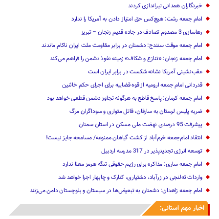
خبرنگاران همدانی تیراندازی کردند
امام جمعه رشت: هیچ‌کس حق امتیاز دادن به آمریکا را ندارد
رهاسازی 3 مصدوم تصادف در جاده قدیم زنجان – تبریز
امام جمعه موقت سنندج: دشمنان در برابر مقاومت ملت ایران ناکام ماندند
امام جمعه زنجان: «تنازع و شکاف» زمینه نفوذ دشمن را فراهم می‌کند
عقب‌نشینی آمریکا نشانه شکست در برابر ایران است
قدردانی امام جمعه ارومیه از قوه قضاییه برای اجرای حکم خائنین ‌
امام جمعه کرمان: پاسخ قاطع به هرگونه تجاوز دشمن قطعی خواهد بود
ضربه پلیس لرستان به سارقان، قاتل متواری و سوداگران مرگ
پیشرفت 95 درصدی نهضت ملی مسکن در استان سمنان
انتقاد امام‌جمعه خرم‌آباد از کشت گیاهان ممنوعه/ مسامحه جایز نیست!
توسعه انرژی تجدیدپذیر در 317 مدرسه اردبیل
امام جمعه ساری: مذاکره برای رژیم حقوقی تنگه هرمز معنا ندارد
واردات ته‌لنجی در زرآباد، دشتیاری، کنارک و چابهار اجرا خواهد شد‌
امام جمعه زاهدان: دشمنان به تبعیض‌ها در سیستان و بلوچستان دامن می‌زنند
اخبار مهم استانی: