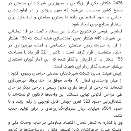
2426 هکتار، یکی از بزرگترین و مجهزترین شهرک‌های صنعتی در
سطح کشور محسوب می‌شود که سهم ویژه‌ای را در اولویت‌های
اجرایی به خود اختصاص داده تا بستری مطمئن و استاندارد برای
استقرار صنایع نوین ایجاد شود.
فرشچی طوسی در تشریح جزئیات این دستاورد گفت: در فاز عملیاتی
این شهرک، 449 هکتار زمین آماده‌سازی شده است که 150 هکتار
از آن به صورت زمین صنعتی اختصاصی و آماده بهره‌برداری در
اختیار متقاضیان قرار گرفته است ؛ تاکنون 221 قرارداد با مساحت
155 هکتار به کارآفرینان واگذار شده که این آمار گویای استقبال
بی‌نظیر سرمایه‌گذاران از این شهرک است.
رئیس هیئت مدیره شرکت شهرک‌های صنعتی خراسان رضوی افزود :
از میان واحدهای فعال، 10 واحد موفق به اخذ پروانه بهره‌برداری
شده‌اند که برخی از آن‌ها دارای مجوز رسمی و برخی دیگر در حال
طی مراحل قانونی نهایی هستند این واحدها تاکنون توانسته‌اند با
اشتغال‌زایی حدود 523 نفری جهش قابل توجهی را رقم بزنند و با
حدود 6564 میلیارد ریال سرمایه‌گذاری‌های را برای تولید جذب
کنند.
وی با اشاره به شعار «سال اقتصاد مقاومتی در سایه وحدت ملی و
امنیت ملی» خاطرنشان کرد: توسعه متوازن زیرساخت‌ها با تداوم