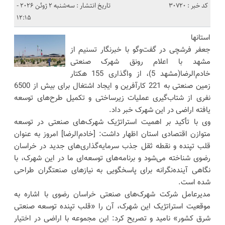
کد خبر : 30720
تاریخ انتشار : سه‌شنبه 2 ژوئن 2026 -
12:15
استانها
جعفر فرشچی در گفت‌وگو با خبرنگار تسنیم از
مشهد با اعلام رونق شهرک صنعتی
خادم‌الرضا(مشهد 5)، از واگذاری 155 هکتار
زمین صنعتی به 221 کارآفرین و ایجاد اشتغال برای بیش از 6500
نفری از شتاب‌گیری عملیات زیرساختی و تکمیل طرح‌های توسعه
یافته اراضی در این شهرک خبر داد.
وی با تأکید بر اهمیت استراتژیک شهرک‌های صنعتی در توسعه
متوازن اقتصادی استان اظهار داشت: [خادم‌الرضا] امروز به عنوان
قلب تپنده و نقطه ثقل جذب سرمایه‌گذاری‌های جدید در خراسان
رضوی شناخته می‌شود و برنامه‌های توسعه‌ای ما در این شهرک، با
نگاهی آینده‌نگرانه برای پاسخگویی به نیازهای صنعتگران طراحی
شده است.
مدیرعامل شرکت شهرک‌های صنعتی خراسان رضوی با اشاره به
موقعیت استراتژیک این شهرک، آن را «قلب تپنده توسعه صنعتی
شرق کشور» نامید و تصریح کرد: این مجموعه با اراضی در اختیار