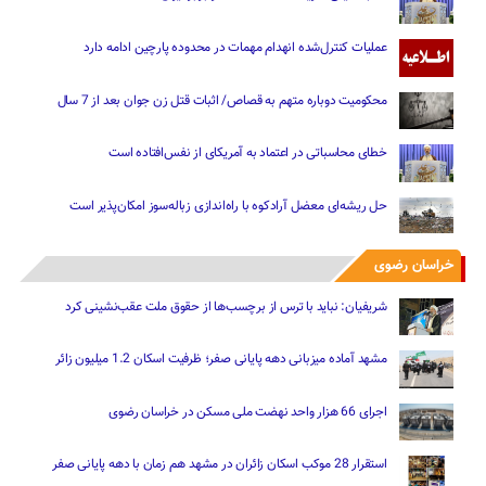
عملیات کنترل‌شده انهدام مهمات در محدوده پارچین ادامه دارد
محکومیت دوباره متهم به قصاص/ اثبات قتل زن جوان بعد از 7 سال
خطای محاسباتی در اعتماد به آمریکای از نفس‌افتاده است
حل ریشه‌ای معضل آرادکوه با راه‌اندازی زباله‌سوز امکان‌پذیر است
خراسان رضوی
شریفیان: نباید با ترس از برچسب‌ها از حقوق ملت عقب‌نشینی کرد
مشهد آماده میزبانی دهه پایانی صفر؛ ظرفیت اسکان 1.2 میلیون زائر
اجرای 66 هزار واحد نهضت ملی مسکن در خراسان رضوی
استقرار 28 موکب اسکان زائران در مشهد هم زمان با دهه پایانی صفر