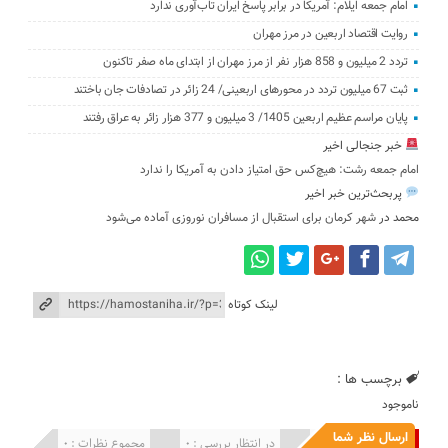
امام جمعه ایلام: آمریکا در برابر پاسخ ایران تاب‌آوری ندارد
روایت اقتصاد اربعین در مرز مهران
تردد 2 میلیون و 858 هزار نفر از مرز مهران از ابتدای ماه صفر تاکنون
‌‌ثبت 67 میلیون تردد در محورهای اربعینی/ 24 زائر در تصادفات جان باختند
پایان مراسم عظیم اربعین 1405/ ‌3 میلیون و 377 ‌هزار زائر به عراق رفتند
خبر جنجالی اخیر
امام جمعه رشت: هیچ‌کس حق امتیاز دادن به آمریکا را ندارد
پربحث‌ترین خبر اخیر
محمد
در
شهر کرمان برای استقبال از مسافران نوروزی آماده می‌شود
لینک کوتاه
برچسب ها :
ناموجود
ارسال نظر شما
انتشار یافته : 0
در انتظار بررسی : 0
مجموع نظرات : 0