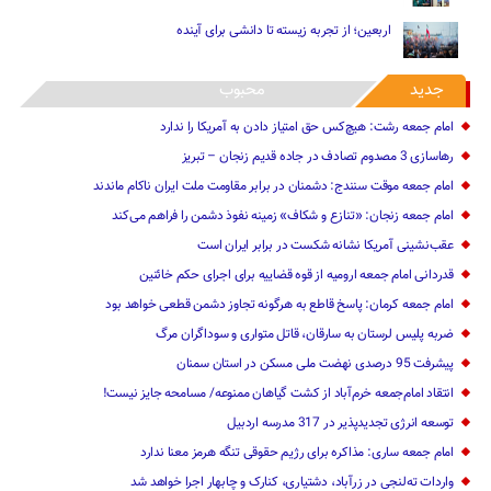
اربعین؛ از تجربه زیسته تا دانشی برای آینده
جدید
محبوب
امام جمعه رشت: هیچ‌کس حق امتیاز دادن به آمریکا را ندارد
رهاسازی 3 مصدوم تصادف در جاده قدیم زنجان – تبریز
امام جمعه موقت سنندج: دشمنان در برابر مقاومت ملت ایران ناکام ماندند
امام جمعه زنجان: «تنازع و شکاف» زمینه نفوذ دشمن را فراهم می‌کند
عقب‌نشینی آمریکا نشانه شکست در برابر ایران است
قدردانی امام جمعه ارومیه از قوه قضاییه برای اجرای حکم خائنین ‌
امام جمعه کرمان: پاسخ قاطع به هرگونه تجاوز دشمن قطعی خواهد بود
ضربه پلیس لرستان به سارقان، قاتل متواری و سوداگران مرگ
پیشرفت 95 درصدی نهضت ملی مسکن در استان سمنان
انتقاد امام‌جمعه خرم‌آباد از کشت گیاهان ممنوعه/ مسامحه جایز نیست!
توسعه انرژی تجدیدپذیر در 317 مدرسه اردبیل
امام جمعه ساری: مذاکره برای رژیم حقوقی تنگه هرمز معنا ندارد
واردات ته‌لنجی در زرآباد، دشتیاری، کنارک و چابهار اجرا خواهد شد‌