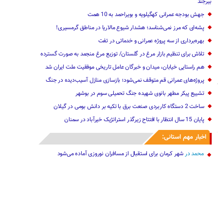
بیرجند
جهش بودجه عمرانی کهگیلویه و بویراحمد به 10 همت
پشه‌ای که مرز نمی‌شناسد؛ هشدار شیوع مالاریا‌ در مناطق گرمسیری!
بهره‌برداری از سه پروژه عمرانی و خدماتی در تفت
تلاش برای تنظیم بازار مرغ در گلستان/ توزیع مرغ منجمد به صورت گسترده
هم راستایی خیابان، میدان و خبرگان عامل تاریخی موفقیت ملت ایران شد
پروژه‌های عمرانی قم متوقف نمی‌شود؛ بازسازی منازل آسیب‌دیده در جنگ
تشییع پیکر مطهر بانوی شهیده جنگ تحمیلی سوم در بوشهر
ساخت 2 دستگاه کاربردی صنعت برق با تکیه بر دانش بومی در گیلان
پایان 15 سال انتظار با افتتاح زیرگذر استراتژیک خیرآباد در سمنان
اخبار مهم استانی:
محمد
در
شهر کرمان برای استقبال از مسافران نوروزی آماده می‌شود