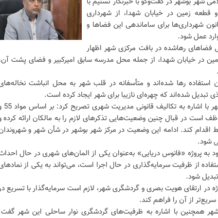
ی شهر بوشهر در گفت‌وگو با خبرنگار تسنیم با
و قطعه زمین در خیابان شهدا، از شهرداری
ت بر اساس مواد 55 و 110 قانون شهرداری‌ها برای ساماندهی این فضاها و
رد عمل شود.
ی فضاهای رهاشده در بافت مرکزی شهر اظهار
مین در خیابان شهدا، از جمله محل مدرسه سابق امیرکبیر و فضای پشت آن،
ن استفاده رها شده‌اند و متأسفانه در قلب شهر به محل انباشت نخاله‌های
ی تبدیل شده‌اند که چهره‌ای نازیبا برای شهر ایجاد کرده است.
نایب رئیس شورای اسلامی شهر بوشهر با اشاره به تکالیف قانونی مدیریت شه
موظف است در قبال چنین وضعیت‌هایی تذکرهای لازم را به مالکان ارائه کرده و
 اقدام کند. ادامه این وضعیت در مرکز شهر بوشهر در شأن شهر و شهروندان
ی شود.
به پروژه «فانوس دریایی» به‌عنوان یکی از المان‌های شهری در حال احداث
ستفاده از ظرفیت سرمایه‌گذاری در حال اجرا است، می‌تواند به یکی از نمادهای
بدیل شود.
وژه در ارتقای هویت بصری و گردشگری شهر، لازم است سرمایه‌گذار با تسریع در
سریع‌تر از آن را فراهم کند.
هر همچنین با اشاره به ظرفیت‌های گردشگری نوار ساحلی این شهر گفت: