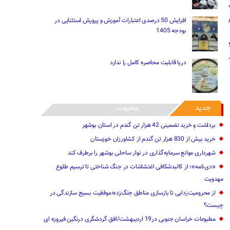
افزایش 50 درصدی اعتبارات آموزش و پرورش استثنایی در
بودجه 1405
دریا قابلیت محاصره کامل را ندارد
جدید
محبوب
برداشت و خرید تضمینی 42 هزار تن گندم در استان بوشهر
خرید بیش از 830 هزار تن گندم از کشاورزان خوزستان
شهرداری موانع سرمایه‌گذاری در نوار ساحلی بوشهر را برطرف کند
«دی‌نامه»؛ از کالبدشکافی اغتشاشات در جنگ شناختی تا ترسیم طلوع
مهدویت
از محرومیت‌زدایی تا بازسازی مناطق جنگ‌زده؛موفقیت بسیج سازندگی در
چیست؟
مطبوعات خراسان جنوبی در19 اردیبهشت/افق گردشگری درنگین فیروزه ای