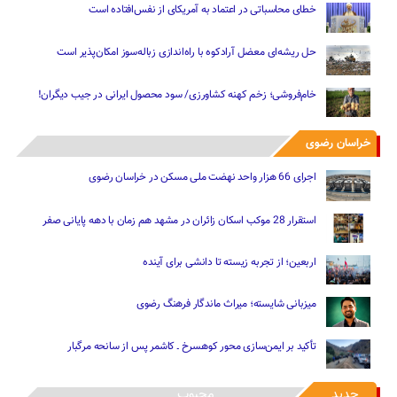
خطای محاسباتی در اعتماد به آمریکای از نفس‌افتاده است
حل ریشه‌ای معضل آرادکوه با راه‌اندازی زباله‌سوز امکان‌پذیر است
خام‌فروشی؛ زخم کهنه کشاورزی/ سود محصول ایرانی در جیب دیگران!
خراسان رضوی
اجرای 66 هزار واحد نهضت ملی مسکن در خراسان رضوی
استقرار 28 موکب اسکان زائران در مشهد هم زمان با دهه پایانی صفر
اربعین؛ از تجربه زیسته تا دانشی برای آینده
میزبانی شایسته؛ میراث ماندگار فرهنگ رضوی
تأکید بر ایمن‌سازی محور کوهسرخ ـ کاشمر پس از سانحه مرگبار
جدید
محبوب