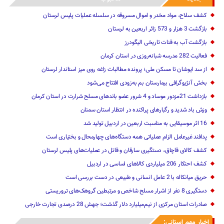
کشف سلاح، مواد مخدر و اموال مسروقه در سلسله عملیات پلیس لرستان
بازگشت 3 هزار و 573 زائر اربعین به لرستان
بازگشت آب به قنات تاریخی الیگودرز
فعالیت 282 مدرسه شبانه‌روزی در استان کرمان
از سد ایوشان تا مسکن ملی؛ پرونده مطالبات زاغه روی میز استاندار لرستان
بخش آنژیوگرافی بیمارستان بم به‌زودی افتتاح می‌شود
بازداشت 21مزدور موساد و 4 شرور عضو باندهای مسلح شرارت در استان کرمان
وزش باد شدید و رگبارهای پراکنده در انتظار استان سمنان
16 اثر موسیقایی به مناسبت اربعین در اردبیل تولید شد
پدافند غیرعامل الزام عملیاتی همه دستگاه‌های چهارمحال و بختیاری است
کشف کالای قاچاق، دستگیری سارقان و قاتل در عملیات‌های پلیس لرستان
کشف احتکار 206 میلیاردی کالاهای اساسی در اردبیل
حریق میانکاله با 2 عامل انسانی و طبیعی در دست بررسی است
دستگیری 8 نفر از اشرار مسلح شاخص و مرتبطین گروهک‌های تروریستی
صادرات استان مرکزی از نیم‌میلیارد دلار گذشت؛ جهش 28 درصدی تجارت خارجی
اخبار مهم استانی: