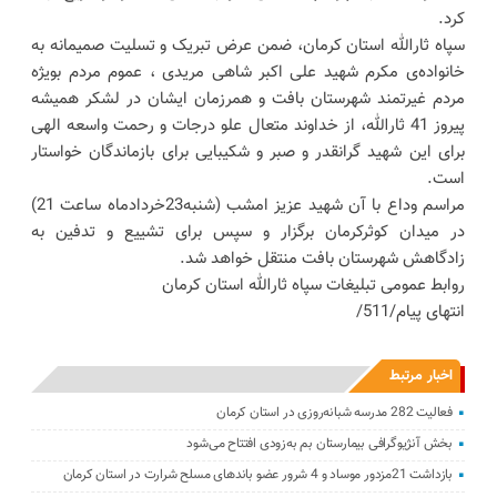
کرد.
سپاه ثارالله استان کرمان، ضمن عرض تبریک و تسلیت صمیمانه به
خانواده‌ی مکرم شهید علی اکبر شاهی مریدی ، عموم مردم بویژه
مردم غیرتمند شهرستان بافت و همرزمان ایشان در لشکر همیشه
پیروز 41 ثارالله، از خداوند متعال علو درجات و رحمت واسعه الهی
برای این شهید گرانقدر و صبر و شکیبایی برای بازماندگان خواستار
است.
مراسم وداع با آن شهید عزیز امشب (شنبه23خردادماه ساعت 21)
در میدان کوثرکرمان برگزار و سپس برای تشییع و تدفین به
زادگاهش شهرستان بافت منتقل خواهد شد.
روابط عمومی تبلیغات سپاه ثارالله استان کرمان
انتهای پیام/511/
اخبار مرتبط
فعالیت 282 مدرسه شبانه‌روزی در استان کرمان
بخش آنژیوگرافی بیمارستان بم به‌زودی افتتاح می‌شود
بازداشت 21مزدور موساد و 4 شرور عضو باندهای مسلح شرارت در استان کرمان