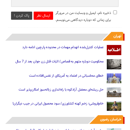
ذخیره نام، ایمیل و وبسایت من در مرورگر
ارسال نظر
پاک کردن !
برای زمانی که دوباره دیدگاهی می‌نویسم.
تهران
عملیات کنترل‌شده انهدام مهمات در محدوده پارچین ادامه دارد
محکومیت دوباره متهم به قصاص/ اثبات قتل زن جوان بعد از 7 سال
خطای محاسباتی در اعتماد به آمریکای از نفس‌افتاده است
حل ریشه‌ای معضل آرادکوه با راه‌اندازی زباله‌سوز امکان‌پذیر است
خام‌فروشی؛ زخم کهنه کشاورزی/ سود محصول ایرانی در جیب دیگران!
خراسان رضوی