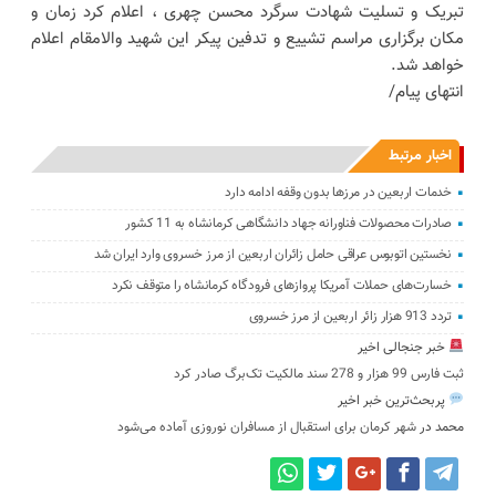
تبریک و تسلیت شهادت سرگرد محسن چهری ، اعلام کرد زمان و
مکان برگزاری مراسم تشییع و تدفین پیکر این شهید والامقام اعلام
خواهد شد.
انتهای پیام/
اخبار مرتبط
خدمات اربعین در مرزها بدون وقفه ادامه دارد
صادرات محصولات فناورانه جهاد دانشگاهی کرمانشاه به 11 کشور
نخستین اتوبوس عراقی حامل زائران اربعین از مرز خسروی وارد ایران شد
خسارت‌های حملات آمریکا پروازهای فرودگاه کرمانشاه را متوقف نکرد
تردد 913 هزار زائر اربعین از مرز خسروی
خبر جنجالی اخیر
ثبت فارس 99 هزار و 278 سند مالکیت تک‌برگ صادر کرد
پربحث‌ترین خبر اخیر
محمد
در
شهر کرمان برای استقبال از مسافران نوروزی آماده می‌شود