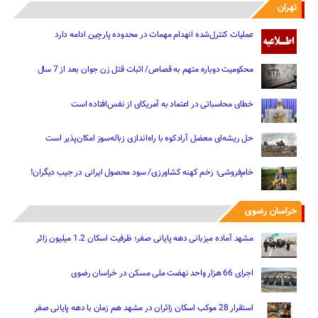
تهران
عملیات کنترل‌شده انهدام مهمات در محدوده پارچین ادامه دارد
محکومیت دوباره متهم به قصاص/ اثبات قتل زن جوان بعد از 7 سال
خطای محاسباتی در اعتماد به آمریکای از نفس‌افتاده است
حل ریشه‌ای معضل آرادکوه با راه‌اندازی زباله‌سوز امکان‌پذیر است
خام‌فروشی؛ زخم کهنه کشاورزی/ سود محصول ایرانی در جیب دیگران!
خراسان رضوی
مشهد آماده میزبانی دهه پایانی صفر؛ ظرفیت اسکان 1.2 میلیون زائر
اجرای 66 هزار واحد نهضت ملی مسکن در خراسان رضوی
استقرار 28 موکب اسکان زائران در مشهد هم زمان با دهه پایانی صفر