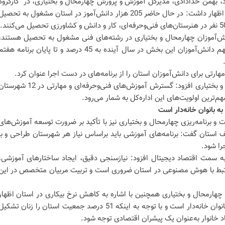
د، بهمن خدادادی، مدیرکل آموزش و پرورش چهارمحال و بختیاری، در کارگروه
توسعه مهارت چهارمحال و بختیاری، اظهار داشت: در حال حاضر 205 هزار دانش‌آموز در استان مشغول به تحصی
یان اینکه 41 درصد دانش‌آموزان چهارمحال و بختیاری در رشته‌های فنی مشغول به تحصیل هستند،
اظهار کرد: برنامه‌ریزی شده است سهم دانش‌آموزان این بخش در سال آینده به 45 درصد و تا پایان برنامه هف
هارتی برای دانش‌آموزان استان را از برنامه‌های در دست اجرا عنوان کرد.
مدیرکل آموزش و پرورش چهارمحال و بختیاری افزود: گسترش آموزش‌های فنی‌وحرفه‌ای و مهارتی در 12 شه
هم‌ترین اولویت‌های این اداره‌کل به شمار می‌رود.
ه بانوان خانه‌دار است
 برنامه‌ریزی چهارمحال و بختیاری نیز با تأکید بر ضرورت توسعه آموزش‌های
ف استان گفت: برنامه‌های آموزشی باید براساس نیاز هر شهرستان طراحی و با
ا شود.
ه سمت اقتصاد دیجیتال افزود: نیازسنجی دقیق، ایجاد ساختارهای آموزشی،
 مرتبط با هوش مصنوعی در استان ضروری است و تربیت مربیان متخصص در این
 چهارمحال و بختیاری همچنین با اشاره به کاهش نرخ بیکاری در استان اظهار
کرد: بیشترین نرخ بیکاری مربوط به بانوان خانه‌دار است و با توجه به اینکه 51 درصد جمعیت استان را زنان تشکی
د خانوار به‌عنوان یک پیشران اقتصادی توجه شود.