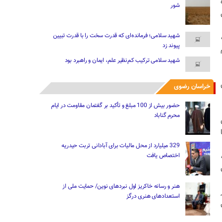
شور
ل
شهید سلامی؛ فرمانده‌ای که قدرت سخت را با قدرت تبیین
پیوند زد
تم
شهید سلامی ترکیب کم‌نظیر علم، ایمان و راهبرد بود
رستان
خراسان رضوی
حضور بیش از 100 مبلغ و تأکید بر گفتمان مقاومت در ایام
محرم گناباد
329 میلیارد از محل مالیات ‌برای آبادانی تربت حیدریه
اختصاص یافت
هنر و رسانه خاکریز اول نبردهای نوین/ حمایت ملی از
استعدادهای هنری درگز
ل