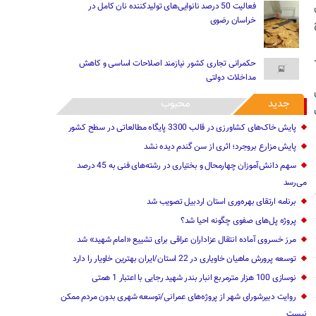
فعالیت 50 درصد نانوایی‌های تولیدکننده نان کامل در
خراسان رضوی
حکمرانی تجاری کشور نیازمند اصلاحات اساسی و کاهش
مداخلات دولتی
جدید
محبوب
پایش خاک‌های کشاورزی در قالب 3300 پایگاه مطالعاتی در سطح کشور
پایش مزارع بروجرد؛ اثری از سن گندم دیده نشد
سهم دانش‌آموزان چهارمحال و بختیاری در رشته‌های فنی به 45 درصد
می‌رسد
برنامه ارتقای بهره‌وری استان اردبیل تصویب شد
پروژه پل‌های صفوی چگونه احیا شد؟
مرز خسروی آماده انتقال عزاداران عراقی برای تشییع «امام شهید» شد
توسعه پرورش ماهیان خاویاری در 22 استان/ایران بهترین خاویار را دارد
نوسازی 100 هزار مترمربع انبار بندر شهید رجایی با اعتبار 1 همتی
روایت دبیرشورای شهر از پروژه‌های عمرانی/توسعه شهری بدون مردم ممکن
نیست