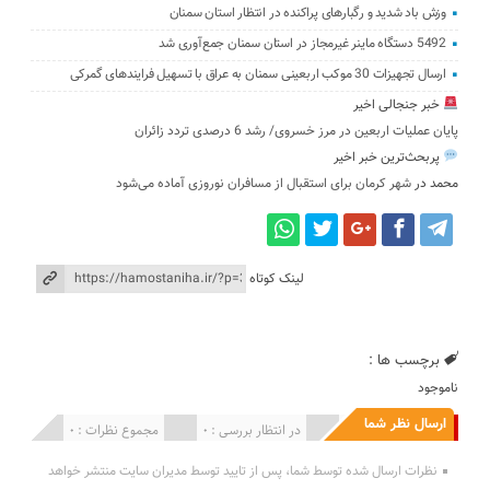
وزش باد شدید و رگبارهای پراکنده در انتظار استان سمنان
5492 دستگاه ماینر غیرمجاز در استان سمنان جمع‌آوری شد
ارسال تجهیزات 30 موکب اربعینی سمنان به عراق با تسهیل فرایندهای گمرکی
خبر جنجالی اخیر
پایان عملیات اربعین در مرز خسروی/ رشد 6 درصدی تردد زائران
پربحث‌ترین خبر اخیر
محمد
در
شهر کرمان برای استقبال از مسافران نوروزی آماده می‌شود
لینک کوتاه
برچسب ها :
ناموجود
ارسال نظر شما
انتشار یافته : 0
در انتظار بررسی : 0
مجموع نظرات : 0
نظرات ارسال شده توسط شما، پس از تایید توسط مدیران سایت منتشر خواهد