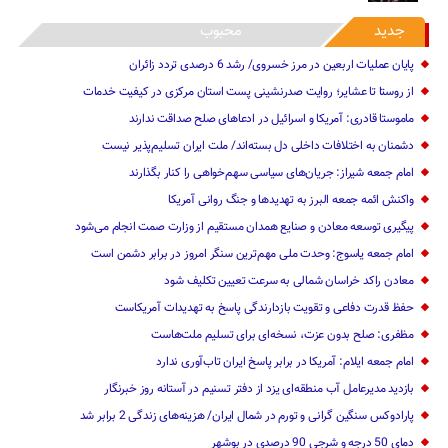
جدید
محبوب
پایان عملیات اربعین در مرز خسروی/ رشد 6 درصدی تردد زائران
از روستا تا عشایر؛ روایت صدرنشینی پست استان مرکزی در کیفیت خدمات
ماموستا قادری: آمریکا و اسرائیل در ادعاهای صلح صداقت ندارند
دشمنان به اختلافات داخلی دل بسته‌اند/ ملت ایران تسلیم‌پذیر نیست
امام جمعه شیراز: جریان‌های سیاسی سهم‌خواهی را کنار بگذارند
واکنش ائمه جمعه البرز به تهدیدها و جنگ روانی آمریکا
پیگیری توسعه معادن و صنایع همدان مستقیم از وزارت صمت انجام می‌شود
امام جمعه یاسوج: وحدت ملی مهم‌ترین سنگر امروز در برابر دشمن است
معادن راکد خراسان شمالی به سرعت تعیین تکلیف شود
حفظ قدرت دفاعی و تقویت بازدارندگی پاسخ به تهدیدات آمریکاست
مظفری: صلح بدون عزت، نسخه‌ای برای تسلیم ملت‌هاست
امام جمعه ایلام: آمریکا در برابر پاسخ ایران تاب‌آوری ندارد
‌بازدید مدیرعامل آب منطقه‌ای یزد از دفتر تسنیم در آستانه روز خبرنگار
پارادوکس سنگین گرانی و تورم در شمال ایران/ هزینه‌های زندگی 2 برابر ‌شد
دمای 50 درجه و شرجی 90 درصدی در بوشهر