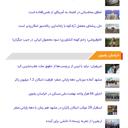
خطای محاسباتی در اعتماد به آمریکای از نفس‌افتاده است
حل ریشه‌ای معضل آرادکوه با راه‌اندازی زباله‌سوز امکان‌پذیر است
خام‌فروشی؛ زخم کهنه کشاورزی/ سود محصول ایرانی در جیب دیگران!
خراسان رضوی
شریفیان: نباید با ترس از برچسب‌ها از حقوق ملت عقب‌نشینی کرد
مشهد آماده میزبانی دهه پایانی صفر؛ ظرفیت اسکان 1.2 میلیون زائر
اجرای 66 هزار واحد نهضت ملی مسکن در خراسان رضوی
استقرار 28 موکب اسکان زائران در مشهد هم زمان با دهه پایانی صفر
اربعین؛ از تجربه زیسته تا دانشی برای آینده