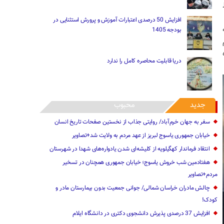
افزایش 50 درصدی اعتبارات آموزش و پرورش استثنایی در
بودجه 1405
دریا قابلیت محاصره کامل را ندارد
جدید
محبوب
سفر به جهان خرم‌آباد/ روایتی جذاب از نخستین صفحات تاریخ انسان
خیابان جمهوری یاسوج لبریز از عهد مردم به ولایت شد+تصاویر
انتقاد فرماندار کهگیلویه از کلیشه‌ای شدن یادواره‌های شهدا در شهرستان
هفتادمین شب خروش یاسوج؛ خیابان جمهوری همچنان در تسخیر
مردم+تصاویر
‌چالش مادران خراسان شمالی/ جوانی جمعیت بدون بیمارستان مادر و
کودک!
افزایش 37 درصدی پذیرش دانشجوی دکتری در دانشگاه ایلام