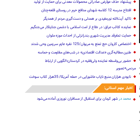
پیشنهاد حذف عوارض صادراتی محصولات معدنی برای حمایت از تولید
افتتاح مدرسه 12 کلاسه شهدای مدافع حرم در روستای قلعه‌چنان
تاکید آیت‌الله نورمفیدی بر همدلی و دست‌گیری مردم از همدیگر
نماینده کتائب عراق: در دفاع از امت اسلامی با دشمن جنایتکار می‌جنگیم
حمایت تمام‌قد مدیریت شهری بندرانزلی از احداث موزه ملوان
اختصاص کاروان حج تمتع به مریوان/125 نفره عازم سرزمین وحی شدند
طنین مطالبه‌گری «عدالت اقتصادی» در شب‌های مقاومت و حماسه
حضور بی‌واسطه نماینده ولی‌فقیه در کردستان؛الگویی از ارتباط
مردمی+تصویر
نابودی هزاران منبع نایاب عاشورایی در حمله آمریکا/ 35هزار کتاب سوخت
اخبار مهم استانی:
محمد
در
شهر کرمان برای استقبال از مسافران نوروزی آماده می‌شود