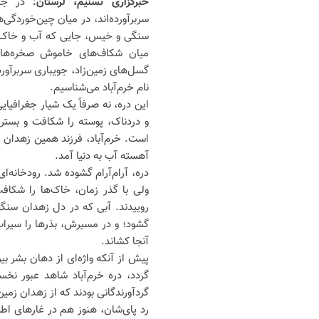
خبرگزاری تسنیم، لرستان:
در جا
سربرآورده‌اند، در میان چین‌خوردگ
سنگی و خیس، جایی که آب و خاک به
میان شکاف‌های خاموش صخره‌ها ز
گسل‌های زمین‌زاد، جویباری سربرآورد 
نام خرم‌آباد می‌شناسیم.
این دره، نه صرفاً یک شیار جغرافی
و دردناک، پوسته را شکافت و بستر
است. خرم‌آباد، فرزند همین زهدان 
آهسته‌ آب به دنیا آمد.
دره، آرام‌آرام گشوده شد. رودخانه‌ا
ولی با گذر زمان، خاک‌ها را شکا
روییدند. آبی که در دل زهدان سنگی 
گشود؛ و در مسیرش، بذرها را سیراب ک
آنجا کشاند.
پیش از آنکه واژه‌ای از دهان بشر ب
گردد، دره خرم‌آباد شاهد عبور نخست
گردآورندگانی بودند که از زهدان زمین
رد پای‌شان، هنوز هم در غارهای اط