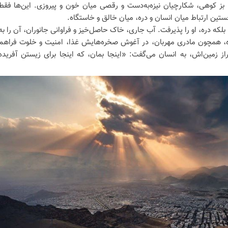
 بز کوهی، شکارچیان نیزه‌به‌دست و رقصی میان خون و پیروزی. این‌ها فقط
نخستین ارتباط میان انسان و دره، میان خالق و خاستگاه.
، بلکه دره، او را پذیرفت. آب جاری، خاک حاصل‌خیز و فراوانی جانوران، آن را به
ه، همچون مادری مهربان، در آغوش صخره‌هایش غذا، امنیت و خلوت فراهم
از زمین‌اش، به انسان می‌گفت: «اینجا بمان، که اینجا برای زیستن آفریده