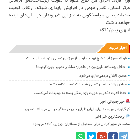
وی افزود: اجرای این طرح علاوه بر تقویت زیرساخت‌های آبرسانی
مرکز استان، نقش مهمی در افزایش پایداری شبکه، ارتقای کیفیت
خدمات‌رسانی و پاسخگویی به نیاز آبی شهروندان در سال‌های آینده
خواهد داشت.
انتهای پیام/311/.
اخبار مرتبط
فرمانده مرزبانی: هیچ تهدید خارجی از مرزهای ‌شمالی متوجه ایران نیست
اختلال چندماهه تلویزیون در جاجرم/ تماشای تصویر بدون کیفیت!
معدن آلبلاغ مردمی‌سازی می‌شود
معادن راکد خراسان شمالی به سرعت تعیین تکلیف شود
حفظ قدرت دفاعی و تقویت بازدارندگی پاسخ به تهدیدات آمریکاست
خبر جنجالی اخیر
کهگیلویه وبویراحمد برای ایران تا پای جان در سنگر خیابان می‌ماند+تصاویر
پربحث‌ترین خبر اخیر
محمد
در
شهر کرمان برای استقبال از مسافران نوروزی آماده می‌شود