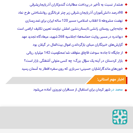
هشدار نسبت به تأخیر در پرداخت مطالبات گندم‌کاران آذربایجان‌شرقی
98درصد دانش‌آموزان آذربایجان شرقی زیر چتر غربالگری روانشناختی طرح نماد
نهضت مشروطه تا انقلاب اسلامی؛ مسیر 120 ساله ایران برای تمدن‌سازی
جابه‌جایی روستای رانشی تابستان‌نشین املش نیازمند تعیین تکلیف اراضی است
دیواندره در مسیر روایت حماسه‌ها؛ اجلاسیه 268 شهید، میعادگاه تجدید عهد
گزارش‌های خبرنگاران مبنای بازگرداندن اموال بیت‌المال در گیلان بود
از جایگاه تا جاده؛ سوخت قاچاق متوقف شد/محکومیت 142 میلیارد ریالی
بازار کردستان در آینه یک سؤال بزرگ؛ چه کسی متولی آشفتگی بازار است؟
خون‌های ماندگار|شایان حسینی؛ سربازی که روی سفره افطار به آسمان رسید
اخبار مهم استانی:
محمد
در
شهر کرمان برای استقبال از مسافران نوروزی آماده می‌شود