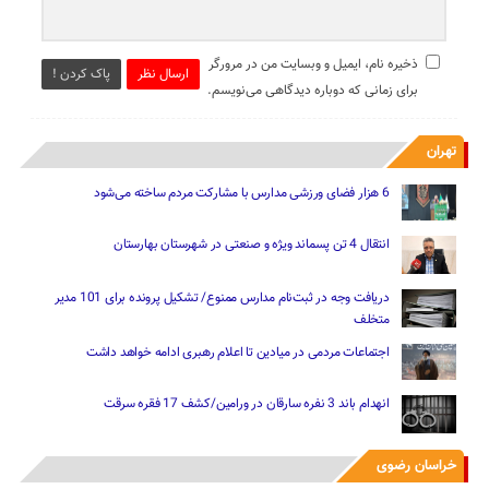
ذخیره نام، ایمیل و وبسایت من در مرورگر
ارسال نظر
پاک کردن !
برای زمانی که دوباره دیدگاهی می‌نویسم.
تهران
6 هزار فضای ورزشی مدارس با مشارکت مردم ساخته می‌شود
انتقال 4 تن پسماند ویژه و صنعتی در شهرستان بهارستان
دریافت وجه در ثبت‌نام مدارس ممنوع/ تشکیل پرونده برای 101 مدیر
متخلف
اجتماعات مردمی در میادین تا اعلام رهبری ادامه خواهد داشت
انهدام باند 3 نفره سارقان در ورامین/کشف 17 فقره سرقت
خراسان رضوی