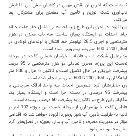
ثانیه است که اجرای آن نقش مهمی در کاهش تنش آبی، افزایش
تاب‌آوری شبکه توزیع و تأمین آب مطمئن برای مشترکان ایفا
می‌کند.
وی افزود: در اجرای این طرح زیرساخت‌هایی شامل حفر هفت حلقه
چاه، احداث دو ایستگاه پمپاژ، ساخت سه باب مخزن دو هزار
مترمکعبی و اجرای 28.5 کیلومتر خط انتقال با لوله‌های فولادی در
اقطار 200 تا 600 میلی‌متر پیش‌بینی شده است.
مدیرعامل شرکت آب و فاضلاب خراسان شمالی گفت: در مرحله
نخست این پروژه، مخزن تعادلی دو هزار مترمکعبی با 95 درصد
پیشرفت فیزیکی در حال تکمیل است و تاکنون 6 هزار و 800 متر
لوله‌گذاری با اقطار 200 تا 600 میلی‌متر انجام شده است.
وی خاطرنشان کرد: همچنین احداث سه واحد اتاقک سرچاهی با
پیشرفت 95 درصدی در دست اجرا است و ایستگاه پمپاژ یک
مگاواتی این طرح نیز تاکنون به پیشرفت 60 درصدی رسیده است.
فاطمی گفت: با بهره‌برداری از مرحله نخست این پروژه، 102 لیتر بر
ثانیه به ظرفیت تأمین آب شهر بجنورد افزوده خواهد شد که اقدامی
مؤثر در مدیریت مصرف و تأمین آب پایدار، به‌ویژه در فصل‌های گرم
سال محسوب می‌شود.