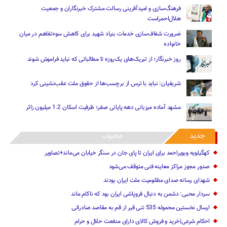
فرهنگ‌سازی و امیدآفرینی رسالت‌ مشترک خبرنگاران و جمعیت
هلال‌احمراست
ضرورت شفاف‌سازی خدمات بنیاد شهید برای کاهش سوءتفاهم‌ در میان
خانواده
روز خبرنگار؛ از تبریک‌های یک‌روزه تا مطالباتی که نباید فراموش شوند
شریفیان: نباید با ترس از برچسب‌ها از حقوق ملت عقب‌نشینی کرد
مشهد آماده میزبانی دهه پایانی صفر؛ ظرفیت اسکان 1.2 میلیون زائر
جدید
محبوب
کهگیلویه وبویراحمد برای ایران تا پای جان در سنگر خیابان می‌ماند+تصاویر
صدور مجوز مراکز معاینه فنی متوقف می‌شود
شهدای رسانه صدای مظلومیت ملت ایران بودند
سردار محبی: دشمن به دنبال فروپاشی ایران بود که ناکام ماند
ارسال نخستین محموله 535 تنی قیر از قم به مقاصد صادراتی
احکام شرعی|خرید و فروش کالای دارای منفعت حلال و حرام