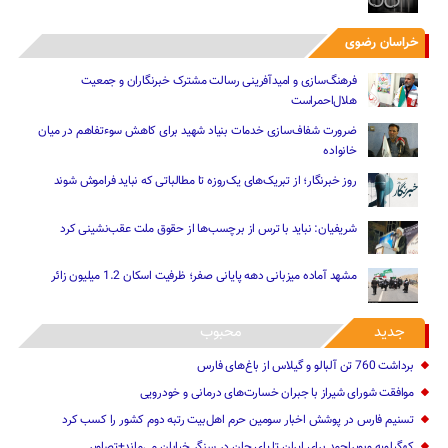
خراسان رضوی
فرهنگ‌سازی و امیدآفرینی رسالت‌ مشترک خبرنگاران و جمعیت
هلال‌احمراست
ضرورت شفاف‌سازی خدمات بنیاد شهید برای کاهش سوءتفاهم‌ در میان
خانواده
روز خبرنگار؛ از تبریک‌های یک‌روزه تا مطالباتی که نباید فراموش شوند
شریفیان: نباید با ترس از برچسب‌ها از حقوق ملت عقب‌نشینی کرد
مشهد آماده میزبانی دهه پایانی صفر؛ ظرفیت اسکان 1.2 میلیون زائر
جدید
محبوب
برداشت 760 تن آلبالو و گیلاس از باغ‌های فارس
موافقت شورای شیراز با جبران خسارت‌های درمانی و خودرویی
تسنیم فارس در پوشش اخبار سومین حرم اهل‌بیت رتبه دوم کشور را کسب کرد
کهگیلویه وبویراحمد برای ایران تا پای جان در سنگر خیابان می‌ماند+تصاویر