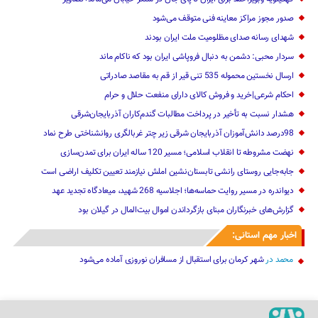
صدور مجوز مراکز معاینه فنی متوقف می‌شود
شهدای رسانه صدای مظلومیت ملت ایران بودند
سردار محبی: دشمن به دنبال فروپاشی ایران بود که ناکام ماند
ارسال نخستین محموله 535 تنی قیر از قم به مقاصد صادراتی
احکام شرعی|خرید و فروش کالای دارای منفعت حلال و حرام
هشدار نسبت به تأخیر در پرداخت مطالبات گندم‌کاران آذربایجان‌شرقی
98درصد دانش‌آموزان آذربایجان شرقی زیر چتر غربالگری روانشناختی طرح نماد
نهضت مشروطه تا انقلاب اسلامی؛ مسیر 120 ساله ایران برای تمدن‌سازی
جابه‌جایی روستای رانشی تابستان‌نشین املش نیازمند تعیین تکلیف اراضی است
دیواندره در مسیر روایت حماسه‌ها؛ اجلاسیه 268 شهید، میعادگاه تجدید عهد
گزارش‌های خبرنگاران مبنای بازگرداندن اموال بیت‌المال در گیلان بود
اخبار مهم استانی:
محمد
در
شهر کرمان برای استقبال از مسافران نوروزی آماده می‌شود