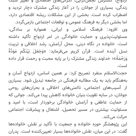
ازدواج، گسترش تجمل‌گرایی، نگرانی‌های اقتصادی و تغییر سبک
زندگی، بسیاری از جوانان را در آغاز زندگی مشترک دچار تردید و
اضطراب کرده است. بخشی از این مشکلات ریشه اقتصادی دارد،
اما بخشی دیگر به فرهنگ عمومی و توقعات اجتماعی بازمی‌گردد.
وی افزود: فرهنگ اسلامی و ایرانی، همواره بر سادگی،
مسئولیت‌پذیری و حمایت خانوادگی در امر ازدواج تأکید داشته
است. خانواده در نگاه دینی، محل آرامش، رشد اخلاقی و تربیت
نسل آینده است. قرآن کریم می‌فرماید: «وَجَعَلَ بَیْنَکُم مَوَدَّةً
وَرَحْمَةً»؛ خداوند زندگی مشترک را بر پایه محبت و رحمت قرار داده
است.
حجت‌الاسلام منفرد تصریح کرد: بر همین اساس، ازدواج آسان و
به‌هنگام باید به یک مطالبه فرهنگی در جامعه تبدیل شود. بسیاری
از آسیب‌های اجتماعی، ناامنی‌های اخلاقی و بحران‌های روحی
جوانان، در سایه تقویت بنیان خانواده کاهش پیدا می‌کند. جوانی که
از حمایت عاطفی و آرامش خانوادگی برخوردار است، با امید و
مسئولیت بیشتری در مسیر تحصیل، اشتغال و پیشرفت اجتماعی
حرکت می‌کند.
این پژوهشگر حوزه خانواده و جمعیت با تأکید بر نقش خانواده‌ها
گفت: در این میان، نقش خانواده‌ها بسیار تعیین‌کننده است. پدران