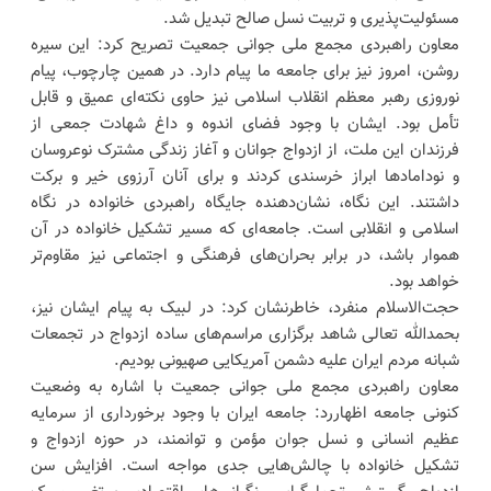
مسئولیت‌پذیری و تربیت نسل صالح تبدیل شد.
معاون راهبردی مجمع ملی جوانی جمعیت تصریح کرد: این سیره
روشن، امروز نیز برای جامعه ما پیام دارد. در همین چارچوب، پیام
نوروزی رهبر معظم انقلاب اسلامی نیز حاوی نکته‌ای عمیق و قابل
تأمل بود. ایشان با وجود فضای اندوه و داغ شهادت جمعی از
فرزندان این ملت، از ازدواج جوانان و آغاز زندگی مشترک نوعروسان
و نودامادها ابراز خرسندی کردند و برای آنان آرزوی خیر و برکت
داشتند. این نگاه، نشان‌دهنده جایگاه راهبردی خانواده در نگاه
اسلامی و انقلابی است. جامعه‌ای که مسیر تشکیل خانواده در آن
هموار باشد، در برابر بحران‌های فرهنگی و اجتماعی نیز مقاوم‌تر
خواهد بود.
حجت‌الاسلام منفرد، خاطرنشان کرد: در لبیک به پیام ایشان نیز،
بحمدالله تعالی شاهد برگزاری مراسم‌های ساده ازدواج در تجمعات
شبانه مردم ایران علیه دشمن آمریکایی صهیونی بودیم.
معاون راهبردی مجمع ملی جوانی جمعیت با اشاره به وضعیت
کنونی جامعه اظهاررد: جامعه ایران با وجود برخورداری از سرمایه
عظیم انسانی و نسل جوان مؤمن و توانمند، در حوزه ازدواج و
تشکیل خانواده با چالش‌هایی جدی مواجه است. افزایش سن