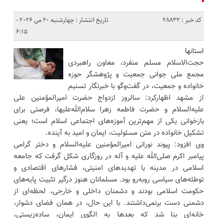
کد خبر : 28832
تاریخ انتشار : چهارشنبه 20 می 2026 -
6:15
استانها
حجت‌الاسلام مسلم منفرد، معاون راهبردی
مجمع ملی جوانی جمعیت و پژوهشگر حوزه
خانواده و جمعیت، در گفت‌وگو با خبرنگار تسنیم
از مشهد اظهارکرد: سالروز ازدواج حضرت امیرالمؤمنین علی
علیه‌السلام و حضرت فاطمه زهرا سلام‌الله‌علیها، فرصتی برای
بازخوانی یکی از مهم‌ترین آموزه‌های اجتماعی اسلام است؛ یعنی
تشکیل خانواده در متن مسئولیت، ایمان و امید به آینده.
وی افزود: پیوند نورانی امیرالمؤمنین علیه‌السلام و دختر گرامی
پیامبر اکرم صلی‌الله علیه و آله در روزگاری شکل گرفت که جامعه
اسلامی در مدینه با تهدیدهای امنیتی، فشارهای اقتصادی و
توطئه‌های سیاسی روبه‌رو بود. مسلمانان هنوز درگیر تثبیت پایه‌های
حکومت اسلامی بودند و دشمنان داخلی و خارجی، لحظه‌ای از
دشمنی دست برنمی‌داشتند. با این حال، در همان فضای دشوار،
خانه‌ای بنا شد که بعدها به الگوی ایمان، ساده‌زیستی،