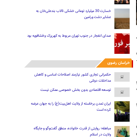
خسارت 30 میلیارد تومانی خشکی تالاب بندعلی‌خان به
عشایر دشت ورامین
صدای انفجار در جنوب تهران مربوط به کهریزک و فشافویه بود
خراسان رضوی
حکمرانی تجاری کشور نیازمند اصلاحات اساسی و کاهش
مداخلات دولتی
توسعه اقتصادی بدون بخش خصوصی ممکن نیست
ایران تمدن برخاسته از ولایت اهل‌بیت(ع) را به جهان عرضه
کرده است
مباهله؛ روایتی از قدرت خانواده، منطق گفت‌وگو و جایگاه
ولایت در اسلام