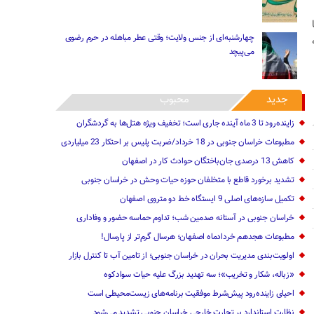
چهارشنبه‌ای از جنس ولایت؛ وقتی عطر مباهله در حرم رضوی
می‌پیچد
جدید
محبوب
زاینده‌رود تا 3 ماه آینده جاری است؛ تخفیف ویژه هتل‌ها به گردشگران
مطبوعات خراسان جنوبی در 18 خرداد/ضربت پلیس بر احتکار 23 میلیاردی
کاهش 13 درصدی جان‌باختگان حوادث کار در اصفهان
تشدید برخورد قاطع با متخلفان حوزه حیات‌ وحش در خراسان جنوبی
تکمیل سازه‌های اصلی 9 ایستگاه خط دو متروی اصفهان
خراسان جنوبی در آستانه صدمین شب؛ تداوم حماسه حضور و وفاداری
مطبوعات هجدهم خردادماه اصفهان؛ هرسال گرم‌تر از پارسال!
اولویت‌بندی مدیریت بحران در خراسان جنوبی؛ از تامین آب تا کنترل بازار
«زباله، شکار و تخریب»؛ سه تهدید بزرگ علیه حیات سوادکوه
احیای زاینده‌رود پیش‌شرط موفقیت برنامه‌های زیست‌محیطی است
نظارت استاندارد بر تجارت خارجی خراسان جنوبی تشدید می‌شود