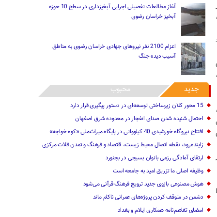
آغاز مطالعات تفصیلی اجرایی آبخیزداری در سطح 10 حوزه
آبخیز خراسان رضوی
اعزام 2100 نفر نیروهای جهادی خراسان رضوی به مناطق
آسیب دیده جنگ
جدید
محبوب
15 محور کلان زیرساختی توسعه‌ای در دستور پیگیری قرار دارد
احتمال شنیده شدن صدای انفجار در محدوده شرق اصفهان
افتتاح نیروگاه خورشیدی 40 کیلوواتی در پایگاه میراث‌ملی «کوه خواجه»
زاینده‌رود، نقطه اتصال محیط زیست، اقتصاد و فرهنگ و تمدن فلات مرکزی
ارتقای آمادگی رزمی بانوان بسیجی در بجنورد
وظیفه اصلی ما تزریق امید به جامعه است
هوش مصنوعی بازوی جدید ترویج فرهنگ قرآنی می‌شود
دشمن در متوقف کردن پروژه‌های عمرانی ناکام ماند
امضای تفاهم‌نامه همکاری ایلام و بغداد