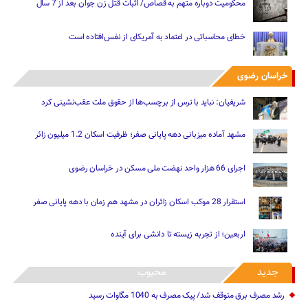
محکومیت دوباره متهم به قصاص/ اثبات قتل زن جوان بعد از 7 سال
خطای محاسباتی در اعتماد به آمریکای از نفس‌افتاده است
خراسان رضوی
شریفیان: نباید با ترس از برچسب‌ها از حقوق ملت عقب‌نشینی کرد
مشهد آماده میزبانی دهه پایانی صفر؛ ظرفیت اسکان 1.2 میلیون زائر
اجرای 66 هزار واحد نهضت ملی مسکن در خراسان رضوی
استقرار 28 موکب اسکان زائران در مشهد هم زمان با دهه پایانی صفر
اربعین؛ از تجربه زیسته تا دانشی برای آینده
جدید
محبوب
رشد مصرف برق متوقف شد/ پیک مصرف به 1040 مگاوات رسید