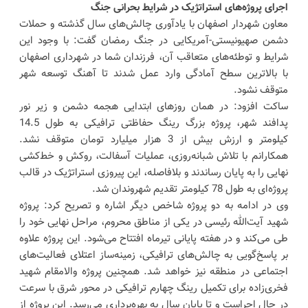
اجرای پروژه‌های استراتژیک در شرایط بحرانی جنگ
معاون شهردار اصفهان با یادآوری چالش‌های سال گذشته و حملات
دشمن صهیونیستی-آمریکایی در جنگ رمضان گفت: با وجود این
شرایط و توطئه‌های متعاقب آن، فرزندان شما در شهرداری اصفهان
با بالاترین سطح آمادگی وارد عمل شدند تا آهنگ توسعه شهر
متوقف نشود.
ساکت افزود: در همان روزهای ابتدایی هجمه دشمن و زیر نور
پدافند شهر، پروژه بزرگ رینگ حفاظتی ترافیکی به طول 14.5
کیلومتر و ارزش بیش از 3 هزار میلیارد تومان متوقف نشد.
همکارانم با تلاش شبانه‌روزی، عملیات آسفالت، روکش و خط‌کشی
نهایی را به پایان رساندند و بلافاصله، این پیروزی استراتژیک در قالب
پروژه‌ای به طول 78 کیلومتر تقدیم شهروندان شد.
وی در ادامه به دو پروژه شاخص دیگر اشاره و تصریح کرد: پروژه
شهید آیت‌الله رئیسی در یکی از مناطق محروم، مراحل نهایی خود را
طی می‌کند و در هفته پایانی تیرماه افتتاح می‌شود. این پروژه علاوه
بر پاسخ‌گویی به چالش‌های ترافیکی، زمینه‌ساز اعتلای فعالیت‌های
اجتماعی در منطقه نیز خواهد شد. همچنین پروژه والامقام شهید
فخری‌زاده برای تکمیل رینگ چهارم ترافیکی در محور شرق با سرعت
در حال اجراست و تا پایان سال به بهره‌برداری می‌رسد. این پروژه از