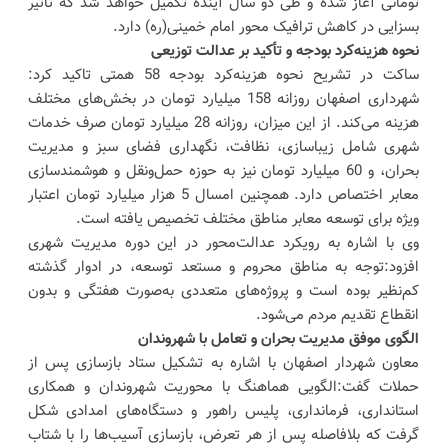
تومانی آغاز شده و طی دو سال آینده تکمیل خواهد شد که تأثیر
بسزایی در کاهش ترافیک محور امام خمینی(ره) دارد.
نحوه هزینه‌کرد بودجه و تأکید بر عدالت توزیعی
ساکت در تشریح نحوه هزینه‌کرد بودجه 58 همتی تاکید کرد:
شهرداری اصفهان روزانه 158 میلیارد تومان در بخش‌های مختلف
هزینه می‌کند. از این میزان، روزانه 28 میلیارد تومان صرف خدمات
شهری شامل زیباسازی، نظافت، نگهداری فضای سبز و مدیریت
بحران، و 60 میلیارد تومان نیز به حوزه حمل‌ونقل و هوشمندسازی
معابر اختصاص دارد. همچنین امسال 5 هزار میلیارد تومان اعتبار
ویژه برای توسعه معابر مناطق مختلف تخصیص یافته است.
وی با اشاره به رویکرد عدالت‌محور در این دوره مدیریت شهری
افزود:توجه به مناطق محروم و مستعد توسعه، در ادوار گذشته
کم‌نظیر بوده است و پروژه‌های متعددی به‌صورت هفتگی و بدون
انقطاع تقدیم مردم می‌شود.
الگوی موفق مدیریت بحران و تعامل با شهروندان
معاون شهردار اصفهان با اشاره به تشکیل ستاد بازسازی پس از
حملات گفت:الگویی هماهنگ با محوریت شهروندان و همکاری
استانداری، فرمانداری، پلیس راهور و دستگاه‌های امدادی شکل
گرفت که بلافاصله پس از هر تعرض، بازسازی آسیب‌ها را با شتاب