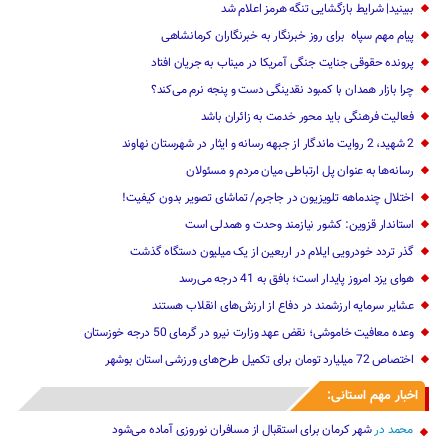
ببینید| شرایط بازگشایی تنگه هرمز اعلام شد
پیام مهم ‌سپاه ‌ برای روز خبرنگار ‌به خبرنگاران کرمانشاهی
پرونده حقوقی جنایت جنگی آمریکا در میناب به جریان افتاد
چرا بازار همدان با کمبود نقدینگی دست و پنجه نرم می‌کند؟
فعالیت فرهنگی باید محور خدمت به زائران باشد
2 شهید، 2 روایت ماندگار از جبهه رسانه و ایثار در شهرستان نهاوند
رسانه‌ها به عنوان پل ارتباطی میان مردم و مسئولان
اختلال چندماهه تلویزیون در جاجرم/ تماشای تصویر بدون کیفیت!
استاندار قزوین: کشور نیازمند وحدت و همدلی است
گذر تردد خودرویی ایلام در اربعین از یک میلیون دستگاه گذشت
هوای یزد امروز پایدار است؛ بافق به 41 درجه می‌رسد
عشایر سرمایه ارزشمند در دفاع از ارزش‌های انقلاب هستند
وعده معافیت خاموشی؛ نقض عهد وزارت نیرو در گرمای 50 درجه خوزستان
اختصاص 72 میلیارد تومان برای تکمیل طرح‌های ورزشی استان بوشهر
اخبار مهم استانی:
محمد
در
شهر کرمان برای استقبال از مسافران نوروزی آماده می‌شود