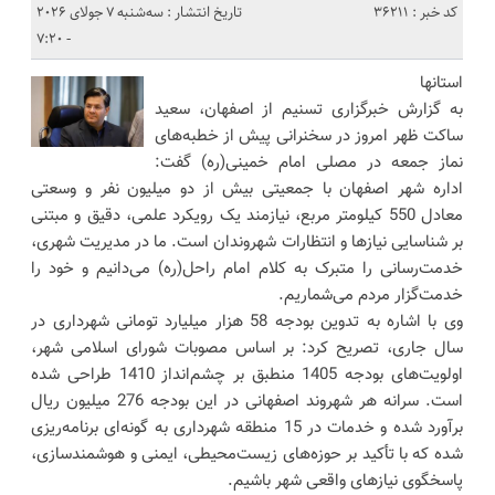
کد خبر : 36211
تاریخ انتشار : سه‌شنبه 7 جولای 2026
- 7:20
استانها
به گزارش خبرگزاری تسنیم از اصفهان، سعید
ساکت ظهر امروز در سخنرانی پیش از خطبه‌های
نماز جمعه در مصلی امام خمینی(ره) گفت:
اداره شهر اصفهان با جمعیتی بیش از دو میلیون نفر و وسعتی
معادل 550 کیلومتر مربع، نیازمند یک رویکرد علمی، دقیق و مبتنی
بر شناسایی نیازها و انتظارات شهروندان است. ما در مدیریت شهری،
خدمت‌رسانی را متبرک به کلام امام راحل(ره) می‌دانیم و خود را
خدمت‌گزار مردم می‌شماریم.
وی با اشاره به تدوین بودجه 58 هزار میلیارد تومانی شهرداری در
سال جاری، تصریح کرد: بر اساس مصوبات شورای اسلامی شهر،
اولویت‌های بودجه 1405 منطبق بر چشم‌انداز 1410 طراحی شده
است. سرانه هر شهروند اصفهانی در این بودجه 276 میلیون ریال
برآورد شده و خدمات در 15 منطقه شهرداری به گونه‌ای برنامه‌ریزی
شده که با تأکید بر حوزه‌های زیست‌محیطی، ایمنی و هوشمندسازی،
پاسخگوی نیازهای واقعی شهر باشیم.