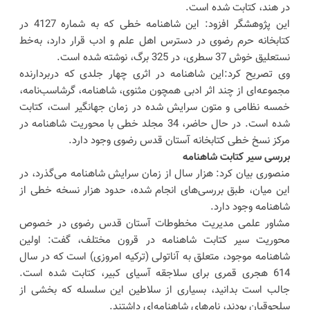
در هند، کتابت شده است.
این پژوهشگر افزود: این شاهنامه خطی که به شماره 4127 در
کتابخانه حرم رضوی در دسترس اهل علم و ادب قرار دارد، به‌خط
نستعلیق خوش 37 سطری، در 325 برگ، نوشته شده است.
وی تصریح کرد:این شاهنامه در اثری چهار جلدی که دربردارنده
مجموعه‌ای از چند اثر ادبی همچون مثنوی، شاهنامه، گرشاسب‌نامه،
خمسه نظامی و متون سرایش شده در زمان جهانگیر است، کتابت
شده است. در حال حاضر، 34 مجلد خطی با محوریت شاهنامه در
مرکز نسخ خطی کتابخانه آستان قدس رضوی وجود دارد.
بررسی سیر کتابت شاهنامه
منصوری بیان کرد: هزار سال از زمان سرایش شاهنامه می‌گذرد، در
این میان، طبق بررسی‌های انجام شده، حدود هزار نسخه خطی از
شاهنامه وجود دارد.
مشاور علمی مدیریت مخطوطات آستان قدس رضوی در خصوص
محوریت سیر کتابت شاهنامه در قرون مختلف، گفت: اولین
شاهنامه موجود، متعلق به آناتولی (ترکیه امروزی) است که در سال
614 هجری قمری برای سلاجقه آسیای کبیر، کتابت شده است.
جالب است بدانید، بسیاری از سلاطین این سلسله که بخشی از
سلجوقیان بودند، نام‌های شاهنامه‌ای داشتند.