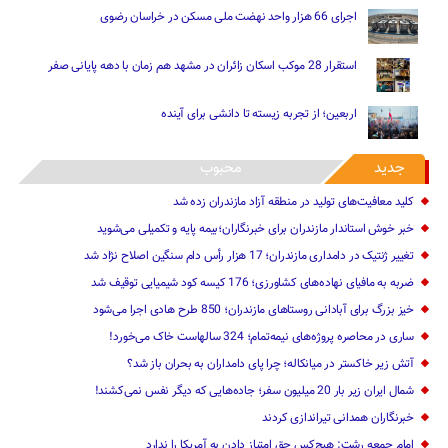
اجرای 66 هزار واحد نهضت ملی مسکن در خراسان رضوی
استقرار 28 موکب اسکان زائران در مشهد هم زمان با دهه پایانی صفر
اربعین؛ از تجربه زیسته تا دانشی برای آینده
جدید
محبوب
کلید معافیت‌های تولید در منطقه آزاد مازندران زده شد
خبر خوش استاندار مازندران برای خبرنگاران؛‌بیمه پایه و ‌تکمیلی می‌شوید
تغییر ژنتیک‌ در دامداری مازندران؛ 17 هزار رأس دام سنگین ‌اصلاح نژاد شد
ضربه ‌به مافیای نهاده‌های کشاورزی؛ 176 کیسه کود شیمیایی توقیف شد
خیز بزرگ برای آبادانی روستاهای مازندران؛ 850 طرح هادی ‌اجرا می‌شود
ساری در محاصره پروژه‌های نیمه‌تمام؛ 324 سالهاست خاک می‌خورد!
آتش زیر خاکستر در میانکاله؛ چرا پای دامداران به بحران باز شد؟
شمال ایران زیر بار 20 میلیون سفر؛ جاده‌هایی که دیگر نفس نمی‌کشند!
خبرنگاران همدانی تیراندازی کردند
امام جمعه رشت: هیچ‌کس حق امتیاز دادن به آمریکا را ندارد