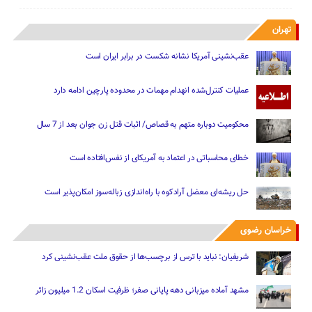
تهران
عقب‌نشینی آمریکا نشانه شکست در برابر ایران است
عملیات کنترل‌شده انهدام مهمات در محدوده پارچین ادامه دارد
محکومیت دوباره متهم به قصاص/ اثبات قتل زن جوان بعد از 7 سال
خطای محاسباتی در اعتماد به آمریکای از نفس‌افتاده است
حل ریشه‌ای معضل آرادکوه با راه‌اندازی زباله‌سوز امکان‌پذیر است
خراسان رضوی
شریفیان: نباید با ترس از برچسب‌ها از حقوق ملت عقب‌نشینی کرد
مشهد آماده میزبانی دهه پایانی صفر؛ ظرفیت اسکان 1.2 میلیون زائر