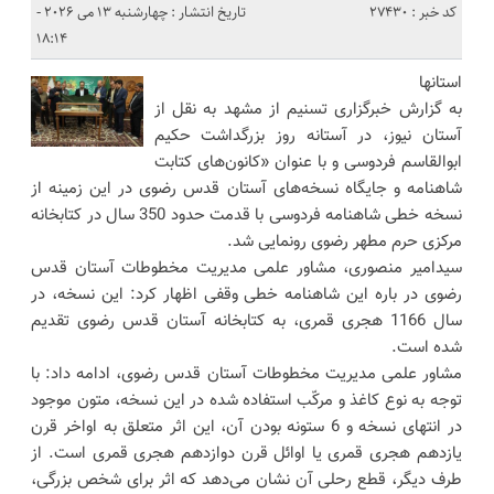
کد خبر : 27430
تاریخ انتشار : چهارشنبه 13 می 2026 -
18:14
استانها
به گزارش خبرگزاری تسنیم از مشهد به نقل از
آستان‌ نیوز، در آستانه روز بزرگداشت حکیم
ابوالقاسم فردوسی و با عنوان «کانون‌های کتابت
شاهنامه و جایگاه نسخه‌های آستان قدس رضوی در این زمینه از
نسخه خطی شاهنامه فردوسی با قدمت حدود 350 سال در کتابخانه
مرکزی حرم مطهر رضوی رونمایی شد.
سیدامیر منصوری، مشاور علمی مدیریت مخطوطات آستان قدس
رضوی در باره این شاهنامه خطی وقفی اظهار کرد: این نسخه، در
سال 1166 هجری قمری، به کتابخانه آستان قدس رضوی تقدیم
شده است.
مشاور علمی مدیریت مخطوطات آستان قدس رضوی، ادامه داد: با
توجه به نوع کاغذ و مرکّب استفاده شده در این نسخه، متون موجود
در انتهای نسخه و 6 ستونه بودن آن، این اثر متعلق به اواخر قرن
یازدهم هجری قمری یا اوائل قرن دوازدهم هجری قمری است. از
طرف دیگر، قطع رحلی آن نشان می‌دهد که اثر برای شخص بزرگی،