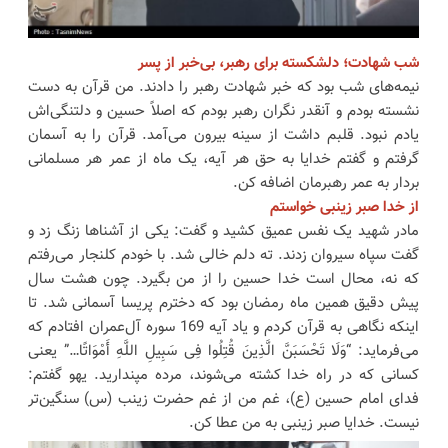
شب شهادت؛ دلشکسته برای رهبر، بی‌خبر از پسر
نیمه‌های شب بود که خبر شهادت رهبر را دادند. من قرآن به دست
نشسته بودم و آنقدر نگران رهبر بودم که اصلاً حسین و دلتنگی‌اش
یادم نبود. قلبم داشت از سینه بیرون می‌آمد. قرآن را به آسمان
گرفتم و گفتم خدایا به حق هر آیه، یک ماه از عمر هر مسلمانی
بردار به عمر رهبرمان اضافه کن.
از خدا صبر زینبی خواستم
مادر شهید یک نفس عمیق کشید و گفت: یکی از آشناها زنگ زد و
گفت سپاه سیروان زدند. ته دلم خالی شد. با خودم کلنجار می‌رفتم
که نه، محال است خدا حسین را از من بگیرد. چون هشت سال
پیش دقیق همین ماه رمضان بود که دخترم پریسا آسمانی شد. تا
اینکه نگاهی به قرآن کردم و یاد آیه 169 سوره آل‌عمران افتادم که
می‌فرماید: “وَلَا تَحْسَبَنَّ الَّذِینَ قُتِلُوا فِی سَبِیلِ اللَّهِ أَمْوَاتًا…” یعنی
کسانی که در راه خدا کشته می‌شوند، مرده مپندارید. یهو گفتم:
فدای امام حسین (ع)، غم من از غم حضرت زینب (س) سنگین‌تر
نیست. خدایا صبر زینبی به من عطا کن.