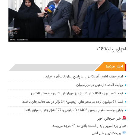
انتهای پیام/180/
اخبار مرتبط
امام جمعه ایلام: آمریکا در برابر پاسخ ایران تاب‌آوری ندارد
روایت اقتصاد اربعین در مرز مهران
تردد 2 میلیون و 858 هزار نفر از مرز مهران از ابتدای ماه صفر تاکنون
‌‌ثبت 67 میلیون تردد در محورهای اربعینی/ 24 زائر در تصادفات جان باختند
پایان مراسم عظیم اربعین 1405/ ‌3 میلیون و 377 ‌هزار زائر به عراق رفتند
خبر جنجالی اخیر
هوای یزد امروز پایدار است؛ بافق به 41 درجه می‌رسد
پربحث‌ترین خبر اخیر