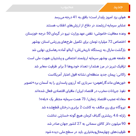
جدید
محبوب
هوای یزد امروز پایدار است؛ بافق به 41 درجه می‌رسد
عشایر سرمایه ارزشمند در دفاع از ارزش‌های انقلاب هستند
وعده معافیت خاموشی؛ نقض عهد وزارت نیرو در گرمای 50 درجه خوزستان
اختصاص 72 میلیارد تومان برای تکمیل طرح‌های ورزشی استان بوشهر
بازگشت مارال به زیستگاه تاریخی‌اش؛ آینالو آماده رهاسازی نهایی شد
جامعه هنری بوشهر سرمایه ارزشمند اجتماعی و پشتیبان هویت ملی است
ترافیک تبریز در مرز هشدار؛ تعداد خودروها 3 برابر ظرفیت معابر شد
زاکانی: پیمان جدید منطقه‌ای نشانه افول اعتبار آمریکاست
خون‌های ماندگار|هومن؛ سربازی که آرزوی پاسداری را به آسمان برد+تصویر
نفوذ جریانات مخرب در اقتصاد ایران/ مافیای اقتصادی فعال شده‌اند
معادله عجیب اقتصاد زنجان/ 73 همت سرمایه منتظر یک «بله»!
نیروگاه برق ری مکلف به کاشت 2 برابری درختان قطع‌شده شد
زلزله 4.6 ریشتری گلباف کرمان هیچ گونه خسارتی نداشت
90 میلیون دلار کالای سمنانی به 27 کشور جهان صادر شد
ظرفیت‌های چهارمحال‌وبختیاری باید در سطح ملی دیده شود