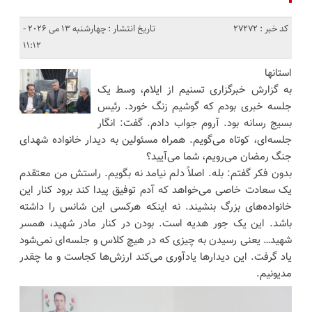
کد خبر : 27272
تاریخ انتشار : چهارشنبه 13 می 2026 -
11:12
استانها
به گزارش خبرگزاری تسنیم از ایلام، وسط یک
جلسه خبری بودم که گوشیم زنگ خورد. رئیس
بسیج رسانه بود. آروم جواب دادم. گفت: انگار
جلسه‌ای، کوتاه می‌گویم. همراه مسئولین به دیدار خانواده شهدای
جنگ رمضان می‌رویم، شما می‌آیید؟
بدون فکر گفتم: بله. اصلاً دلم نیامد نه بگویم. راستش من معتقدم
یک سعادت خاصی می‌خواهد که آدم توفیق پیدا کند برود کنار این
خانواده‌های بزرگ بنشیند. نه اینکه هرکسی این شانس را داشته
باشد. این یک جور هدیه است. بودن در کنار مادر شهید، همسر
شهید… یعنی رسیدن به چیزی که در هیچ کلاس و جلسه‌ای نمی‌شود
یاد گرفت. این دیدارها یادآوری می‌کند ارزش‌ها کجاست و ما چقدر
مدیونیم.