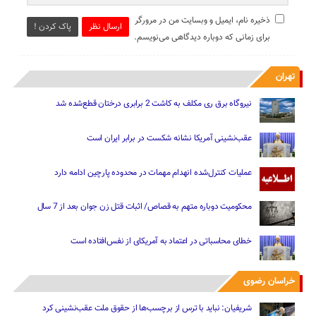
ذخیره نام، ایمیل و وبسایت من در مرورگر
ارسال نظر
پاک کردن !
برای زمانی که دوباره دیدگاهی می‌نویسم.
تهران
نیروگاه برق ری مکلف به کاشت 2 برابری درختان قطع‌شده شد
عقب‌نشینی آمریکا نشانه شکست در برابر ایران است
عملیات کنترل‌شده انهدام مهمات در محدوده پارچین ادامه دارد
محکومیت دوباره متهم به قصاص/ اثبات قتل زن جوان بعد از 7 سال
خطای محاسباتی در اعتماد به آمریکای از نفس‌افتاده است
خراسان رضوی
شریفیان: نباید با ترس از برچسب‌ها از حقوق ملت عقب‌نشینی کرد