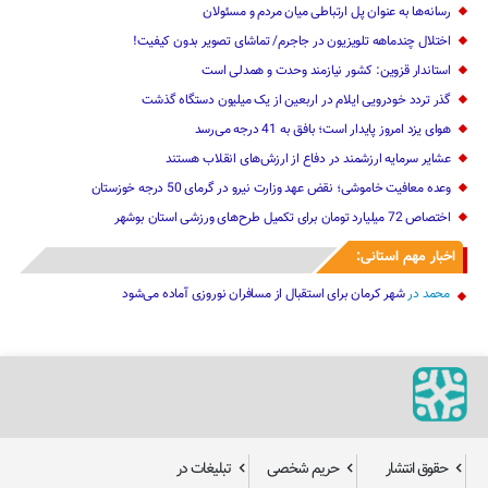
رسانه‌ها به عنوان پل ارتباطی میان مردم و مسئولان
اختلال چندماهه تلویزیون در جاجرم/ تماشای تصویر بدون کیفیت!
استاندار قزوین: کشور نیازمند وحدت و همدلی است
گذر تردد خودرویی ایلام در اربعین از یک میلیون دستگاه گذشت
هوای یزد امروز پایدار است؛ بافق به 41 درجه می‌رسد
عشایر سرمایه ارزشمند در دفاع از ارزش‌های انقلاب هستند
وعده معافیت خاموشی؛ نقض عهد وزارت نیرو در گرمای 50 درجه خوزستان
اختصاص 72 میلیارد تومان برای تکمیل طرح‌های ورزشی استان بوشهر
اخبار مهم استانی:
محمد
در
شهر کرمان برای استقبال از مسافران نوروزی آماده می‌شود
حقوق انتشار
حریم شخصی
تبلیغات در