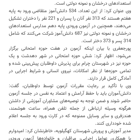
استعدادهای درخشان و نمونه دولتی است.
وی عنوان کرد: از این تعداد، 534 دانش‌آموز متقاضی ورود به پایه
هفتم هستند که 313 نفر آنان را پسران و 221 نفر را دختران تشکیل
می‌دهند، همچنین در آزمون ورودی پایه دهم مدارس استعدادهای
درخشان و نمونه دولتی نیز 687 دانش‌آموز شرکت می‌کنند که شامل
314 پسر و 373 دختر است.
پورجعفری با بیان اینکه آزمون در هفت حوزه امتحانی برگزار
می‌شود، اظهار کرد: شش حوزه امتحانی در شهر دهدشت و یک
حوزه نیز در شهرستان چرام برای پذیرش داوطلبان پیش‌بینی شده و
تمامی حوزه‌ها از نظر امکانات، نیروی انسانی و شرایط اجرایی در
آمادگی کامل قرار دارند.
وی با تأکید بر رعایت مقررات آزمون توسط داوطلبان، گفت:
دانش‌آموزان باید با حفظ آرامش و اعتماد به نفس در جلسه آزمون
حاضر شوند و ضمن توجه به توصیه‌های مشاوران آموزشی از داشتن
هرگونه وسیله ارتباطی از جمله تلفن همراه، ساعت هوشمند،
هندزفری و سایر وسایل ممنوعه که در کارت ورود به جلسه اعلام
شده خودداری کنند.
مدیر آموزش و پرورش شهرستان کهگیلویه، خاطرنشان کرد: امیدوارم
با همکاری عوامل اجرایی، مراقبان و خانواده‌ها آزمون ورودی