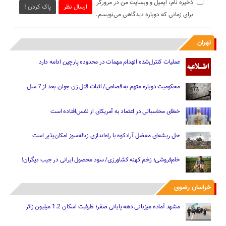
ذخیره نام، ایمیل و وبسایت من در مرورگر
ارسال نظر
پاک کردن !
برای زمانی که دوباره دیدگاهی می‌نویسم.
تهران
عملیات کنترل‌شده انهدام مهمات در محدوده پارچین ادامه دارد
محکومیت دوباره متهم به قصاص/ اثبات قتل زن جوان بعد از 7 سال
خطای محاسباتی در اعتماد به آمریکای از نفس‌افتاده است
حل ریشه‌ای معضل آرادکوه با راه‌اندازی زباله‌سوز امکان‌پذیر است
خام‌فروشی؛ زخم کهنه کشاورزی/ سود محصول ایرانی در جیب دیگران!
خراسان رضوی
مشهد آماده میزبانی دهه پایانی صفر؛ ظرفیت اسکان 1.2 میلیون زائر