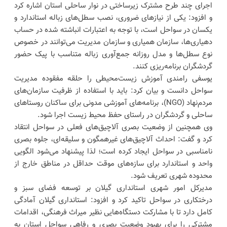
اجرای چند طرح مشترک زیرساختی در نوار ساحلی استان اشاره کرد
و افزود: یکی از نیازهای ضروری، نصب سطل‌های زباله استاندارد و
یکسان در سواحل است، با توجه به اعتبارات انباشته شده در حساب
دهیاری‌ها، سازمان همیاری و سازمان مدیریت می‌توانند در خصوص
نوع سطل‌ها و مدل روزانه جمع‌آوری زباله متناسب با پیک حضور
گردشگران برنامه‌ریزی کنند.
یوسفی رامندی آموزش زیست‌محیطی را حلقه مفقوده مدیریت
سواحل دانست و بیان کرد: باید با استفاده از ظرفیت سازمان‌های
مردم‌نهاد (NGO)، برنامه‌های آموزشی مدونی برای ساکنان روستاهای
ساحلی و گردشگران در راستای حفظ محیط زیست اجرا شود.
وی همچنین از وضعیت بصری آلاچیق‌های فعلی در سواحل انتقاد
کرد و گفت: احداث آلاچیق‌های غیرهمگون و سلیقه‌ای، جلوه بصری
نامناسبی در سواحل ایجاد کرده است؛ لذا پیشنهاد می‌شود الگویی
واحد و استاندارد برای سازه‌های موقت حداقل در مناطق خارج از
محدوده شهری تعریف شود.
مدیرکل امور شهری استانداری گیلان بر توسعه فضای سبز و
درختکاری در سواحل تاکید کرد و افزود: استانداری گیلان آمادگی
کامل دارد تا با مشارکت دستگاه‌هایی نظیر میراث فرهنگی، اقدامات
مشترکی را برای بهبود وضعیت بصری و رفاهی سواحل استان به