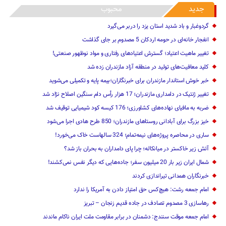
جدید
محبوب
گردوغبار و باد شدید استان یزد را دربر می‌گیرد
انفجار خانه‌ای در حومه اردکان 5 مصدوم بر جای گذاشت
تغییر ماهیت ‌اعتیاد؛ گسترش اعتیادهای رفتاری و مواد نوظهور صنعتی!
کلید معافیت‌های تولید در منطقه آزاد مازندران زده شد
خبر خوش استاندار مازندران برای خبرنگاران؛‌بیمه پایه و ‌تکمیلی می‌شوید
تغییر ژنتیک‌ در دامداری مازندران؛ 17 هزار رأس دام سنگین ‌اصلاح نژاد شد
ضربه ‌به مافیای نهاده‌های کشاورزی؛ 176 کیسه کود شیمیایی توقیف شد
خیز بزرگ برای آبادانی روستاهای مازندران؛ 850 طرح هادی ‌اجرا می‌شود
ساری در محاصره پروژه‌های نیمه‌تمام؛ 324 سالهاست خاک می‌خورد!
آتش زیر خاکستر در میانکاله؛ چرا پای دامداران به بحران باز شد؟
شمال ایران زیر بار 20 میلیون سفر؛ جاده‌هایی که دیگر نفس نمی‌کشند!
خبرنگاران همدانی تیراندازی کردند
امام جمعه رشت: هیچ‌کس حق امتیاز دادن به آمریکا را ندارد
رهاسازی 3 مصدوم تصادف در جاده قدیم زنجان – تبریز
امام جمعه موقت سنندج: دشمنان در برابر مقاومت ملت ایران ناکام ماندند