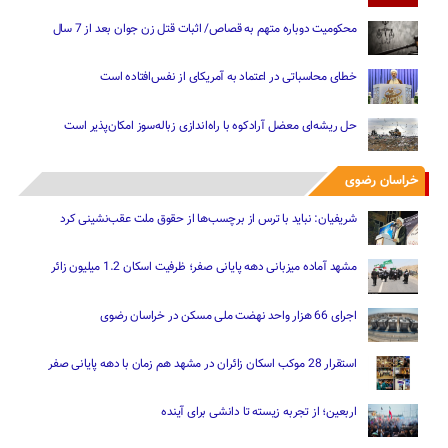
محکومیت دوباره متهم به قصاص/ اثبات قتل زن جوان بعد از 7 سال
خطای محاسباتی در اعتماد به آمریکای از نفس‌افتاده است
حل ریشه‌ای معضل آرادکوه با راه‌اندازی زباله‌سوز امکان‌پذیر است
خراسان رضوی
شریفیان: نباید با ترس از برچسب‌ها از حقوق ملت عقب‌نشینی کرد
مشهد آماده میزبانی دهه پایانی صفر؛ ظرفیت اسکان 1.2 میلیون زائر
اجرای 66 هزار واحد نهضت ملی مسکن در خراسان رضوی
استقرار 28 موکب اسکان زائران در مشهد هم زمان با دهه پایانی صفر
اربعین؛ از تجربه زیسته تا دانشی برای آینده