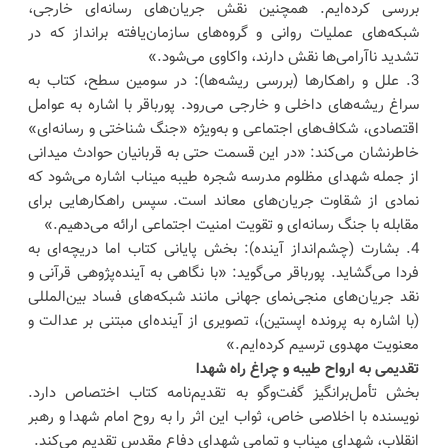
بررسی کرده‌ایم. همچنین نقش جریان‌های رسانه‌ای خارجی،
شبکه‌های عملیات روانی و گروه‌های سازمان‌یافته برانداز که در
تشدید ناآرامی‌ها نقش دارند، واکاوی می‌شود.»
3. علل و راهکارها (بررسی ریشه‌ها): در سومین سطح، کتاب به
سراغ ریشه‌های داخلی و خارجی می‌رود. پورباقر با اشاره به عوامل
اقتصادی، شکاف‌های اجتماعی و به‌ویژه «جنگ شناختی و رسانه‌ای»
خاطرنشان می‌کند: «در این قسمت حتی به قربانیان حوادث میدانی
از جمله شهدای مظلوم مدرسه شجره طیبه میناب اشاره می‌شود که
نمادی از شقاوت جریان‌های معاند است. سپس راهکارهایی برای
مقابله با جنگ رسانه‌ای و تقویت امنیت اجتماعی ارائه می‌دهیم.»
4. بشارت (چشم‌انداز آینده): بخش پایانی کتاب اما دریچه‌ای به
فردا می‌گشاید. پورباقر می‌گوید: «با نگاهی به آینده‌پژوهی قرآنی و
نقد جریان‌های منجی‌نمای جهانی مانند شبکه‌های فساد بین‌المللی
(با اشاره به پرونده اپستین)، تصویری از آینده‌ای مبتنی بر عدالت و
معنویت مهدوی ترسیم کرده‌ایم.»
تقدیمی به ارواح طیبه و چراغ راه شهدا
بخش تأمل‌برانگیز گفت‌وگو به تقدیم‌نامه کتاب اختصاص دارد.
نویسنده با اخلاصی خاص، ثواب این اثر را به روح امام شهدا و رهبر
انقلاب، شهدای میناب و تمامی شهدای دفاع مقدس تقدیم می‌کند.