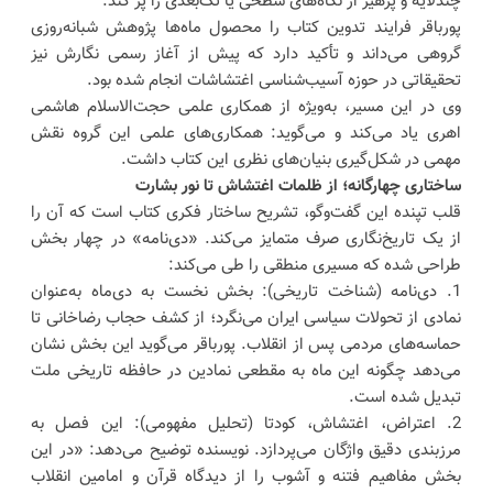
چندلایه و پرهیز از نگاه‌های سطحی یا تک‌بعدی را پر کند.
پورباقر فرایند تدوین کتاب را محصول ماه‌ها پژوهش شبانه‌روزی
گروهی می‌داند و تأکید دارد که پیش از آغاز رسمی نگارش نیز
تحقیقاتی در حوزه آسیب‌شناسی اغتشاشات انجام شده بود.
وی در این مسیر، به‌ویژه از همکاری علمی حجت‌الاسلام هاشمی
اهری یاد می‌کند و می‌گوید: همکاری‌های علمی این گروه نقش
مهمی در شکل‌گیری بنیان‌های نظری این کتاب داشت.
ساختاری چهارگانه؛ از ظلمات اغتشاش تا نور بشارت
قلب تپنده این گفت‌وگو، تشریح ساختار فکری کتاب است که آن را
از یک تاریخ‌نگاری صرف متمایز می‌کند. «دی‌نامه» در چهار بخش
طراحی شده که مسیری منطقی را طی می‌کند:
1. دی‌نامه (شناخت تاریخی): بخش نخست به دی‌ماه به‌عنوان
نمادی از تحولات سیاسی ایران می‌نگرد؛ از کشف حجاب رضاخانی تا
حماسه‌های مردمی پس از انقلاب. پورباقر می‌گوید این بخش نشان
می‌دهد چگونه این ماه به مقطعی نمادین در حافظه تاریخی ملت
تبدیل شده است.
2. اعتراض، اغتشاش، کودتا (تحلیل مفهومی): این فصل به
مرزبندی دقیق واژگان می‌پردازد. نویسنده توضیح می‌دهد: «در این
بخش مفاهیم فتنه و آشوب را از دیدگاه قرآن و امامین انقلاب