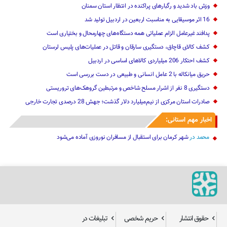
وزش باد شدید و رگبارهای پراکنده در انتظار استان سمنان
16 اثر موسیقایی به مناسبت اربعین در اردبیل تولید شد
پدافند غیرعامل الزام عملیاتی همه دستگاه‌های چهارمحال و بختیاری است
کشف کالای قاچاق، دستگیری سارقان و قاتل در عملیات‌های پلیس لرستان
کشف احتکار 206 میلیاردی کالاهای اساسی در اردبیل
حریق میانکاله با 2 عامل انسانی و طبیعی در دست بررسی است
دستگیری 8 نفر از اشرار مسلح شاخص و مرتبطین گروهک‌های تروریستی
صادرات استان مرکزی از نیم‌میلیارد دلار گذشت؛ جهش 28 درصدی تجارت خارجی
اخبار مهم استانی:
محمد
در
شهر کرمان برای استقبال از مسافران نوروزی آماده می‌شود
حقوق انتشار
حریم شخصی
تبلیغات در