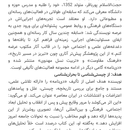
حجت‌الاسلام پورباقر، متولد 1352، خود را طلبه و مدرس حوزه و
دانشگاه معرفی می‌کند که سابقه‌ای طولانی در فعالیت‌های رسانه‌ای
و مطبوعاتی دارد. او معتقد است تجربه‌های اجرایی‌اش در
دستگاه‌های فرهنگی و روابط عمومی، پشتوانه‌ای برای ورود جدی به
عرصه نویسندگی شد: «سابقه چندین سال کار رسانه‌ای و همچنین
ایفای مسئولیت‌های اجرایی، زمینه‌ای فراهم کرد تا یافته‌ها و
دغدغه‌های علمی و اجتماعی خود را در قالب آثار مکتوب عرضه
کنم.» از این پژوهشگر پیش‌تر آثاری چون «تبریز در مسیر تاریخ»،
«فرهنگ مقاومت» و «تربیت نسل مهدوی» منتشر شده و
«دی‌نامه» گامی دیگر در ادامه مجموعه فعالیت‌های تألیفی اوست.
هدف: از چیستی‌شناسی تا بحران‌شناسی
نویسنده هدف اصلی از تألیف «دی‌نامه» را «ارائه تلاشی علمی،
مستند و جامع برای بررسی تاریخچه، چیستی، علل و پیامدهای
اعتراضات و اغتشاشات در ایران معاصر» عنوان می‌کند. او می‌گوید:
«این اثر می‌کوشد با مرور وقایع پیش و پس از انقلاب و تحلیل ابعاد
اجتماعی، فرهنگی و بین‌المللی آن‌ها، تصویری روشن‌تر از این
پدیده‌ها ارائه دهد و فهم مخاطب را نسبت به تحولات جامعه امروز
افزایش دهد.» به‌گفته او، این کتاب درصدد است خلأ تحلیل‌های