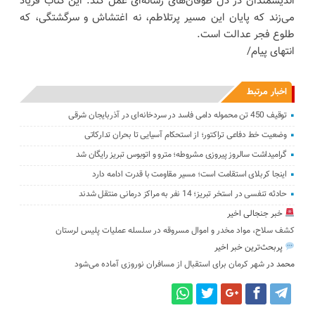
اندیشمندان در دل طوفان‌های رسانه‌ای عمل کند. این کتاب فریاد
می‌زند که پایان این مسیر پرتلاطم، نه اغتشاش و سرگشتگی، که
طلوع فجر عدالت است.
انتهای پیام/
اخبار مرتبط
توقیف 450 تن محموله دامی فاسد در سردخانه‌ای در آذربایجان شرقی
وضعیت خط دفاعی تراکتور؛ از استحکام آسیایی تا بحران تدارکاتی
گرامیداشت سالروز پیروزی مشروطه؛ مترو و اتوبوس تبریز رایگان شد
اینجا کربلای استقامت است؛ مسیر مقاومت با قدرت ادامه دارد
حادثه تنفسی در استخر تبریز؛ 14 نفر به مراکز درمانی منتقل شدند
خبر جنجالی اخیر
کشف سلاح، مواد مخدر و اموال مسروقه در سلسله عملیات پلیس لرستان
پربحث‌ترین خبر اخیر
محمد
در
شهر کرمان برای استقبال از مسافران نوروزی آماده می‌شود