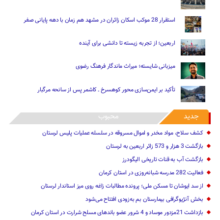
استقرار 28 موکب اسکان زائران در مشهد هم زمان با دهه پایانی صفر
اربعین؛ از تجربه زیسته تا دانشی برای آینده
میزبانی شایسته؛ میراث ماندگار فرهنگ رضوی
تأکید بر ایمن‌سازی محور کوهسرخ ـ کاشمر پس از سانحه مرگبار
جدید
محبوب
کشف سلاح، مواد مخدر و اموال مسروقه در سلسله عملیات پلیس لرستان
بازگشت 3 هزار و 573 زائر اربعین به لرستان
بازگشت آب به قنات تاریخی الیگودرز
فعالیت 282 مدرسه شبانه‌روزی در استان کرمان
از سد ایوشان تا مسکن ملی؛ پرونده مطالبات زاغه روی میز استاندار لرستان
بخش آنژیوگرافی بیمارستان بم به‌زودی افتتاح می‌شود
بازداشت 21مزدور موساد و 4 شرور عضو باندهای مسلح شرارت در استان کرمان