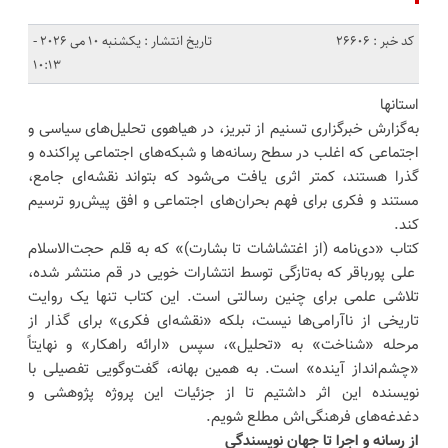
کد خبر : 26606
تاریخ انتشار : یکشنبه 10 می 2026 -
10:13
استانها
به‌گزارش خبرگزاری تسنیم از تبریز، در هیاهوی تحلیل‌های سیاسی و
اجتماعی که اغلب در سطح رسانه‌ها و شبکه‌های اجتماعی پراکنده و
گذرا هستند، کمتر اثری یافت می‌شود که بتواند نقشه‌ای جامع،
مستند و فکری برای فهم بحران‌های اجتماعی و افق پیش‌رو ترسیم
کند.
کتاب «دی‌نامه (از اغتشاشات تا بشارت)» که به قلم حجت‌الاسلام
علی پورباقر که به‌تازگی توسط انتشارات خویی در قم منتشر شده،
تلاشی علمی برای چنین رسالتی است. این کتاب تنها یک روایت
تاریخی از ناآرامی‌ها نیست، بلکه «نقشه‌ای فکری» برای گذار از
مرحله «شناخت» به «تحلیل»، سپس «ارائه راهکار» و نهایتاً
«چشم‌انداز آینده» است. به همین بهانه، گفت‌وگویی تفصیلی با
نویسنده این اثر داشتیم تا از جزئیات این پروژه پژوهشی و
دغدغه‌های فرهنگی‌اش مطلع شویم.
از رسانه و اجرا تا جهان نویسندگی