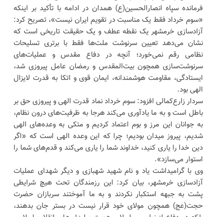
فرمانده سپاه انصارالحسین(ع) همدان در ادامه با تأکید بر اینکه
«سوم خرداد فقط یک مناسبت در تقویم ایران نیست»، تصریح کرد:
آزادسازی خرمشهر یک نقطه عطف و یک حقیقت تاریخی است که
نشان می‌دهد تعیین سرنوشت ملت‌ها فقط با برتری تسلیحات
نظامی رقم نمی‌خورد؛ آنچه در دفاع مقدس و عملیات‌های
سرنوشت‌سازی همچون بیت‌المقدس و رمضان عامل پیروزی شد،
ایستادگی، مقاومت هوشمندانه، ایمان قوی و اتکا به قدرت لایزال
الهی بود.
سردار زارع‌کمالی افزود: سوم خرداد نماد قدرت الهی و پیروزی حق بر
باطل است و به ما یادآوری می‌کند هرجا به ظرفیت‌های درون نظام،
به جوانان این مرز و بوم اعتماد کردیم و متکی به وعده‌های الهی
شدیم، پیروز میدان بودیم؛ چرا که این وعده الهی است که «اگر
دین خدا را یاری کنید، خداوند شما را یاری می‌کند و قدم‌های شما را
استوار می‌سازد».
وی با گرامیداشت یاد و نام شهید شهبازی و دیگر شهدای عملیات
آزادسازی خرمشهر، بیان کرد: این رزمندگان تحت هیچ شرایطی
پشت به جبهه استکبار نکردند و به ما آموختند سربازان حضرت
حجت(عج) همچون مولای خود قرار نیست در بستر جان بدهند،