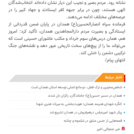
نشانه رود. مردم بصیر و نجیب این دیار نشان داده‌اند انتخاب‌شدگان
الهی هستند، چون در برابر جبهه کفر ایستادند و جهاد کبیر را در
عرصه‌های مختلف ادامه می‌دهند.
فرمانده سپاه انصارالحسین(ع) همدان در پایان ضمن قدردانی از
ایستادگی و بصیرت مردم دارالمجاهدین همدان، تأکید کرد: امروز
هم، همان درس‌های سوم خرداد و مکتب عاشورای حسینی است که
می‌تواند ما را از پیچ‌های سخت تاریخی عبور دهد و نقشه‌های جنگ
ترکیبی دشمن را خنثی کند.
انتهای پیام/
اخبار مرتبط
شخص‌محوری و ترک فعل، دو مانع اصلی توسعه استان همدان است
همدان در مسیر حسین(ع)؛ جاماندگان، زائران دل شدند
کنگره شهدای هنرمند همدان؛ هویت‌بخشی به میراث هنری شهدا
پیکر شهید امیرعباس درهم‌فروش در همدان تشییع شد
قصه‌هایی از جنس عشق در شلمچه و چذابه
خبر جنجالی اخیر