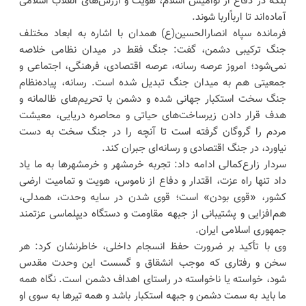
بلکه در دفاع از نوامیس اسلام، هویت و ارزش‌های انقلاب اسلامی
آماده‌اند تا ارباًاربا شوند.
فرمانده سپاه انصارالحسین(ع) همدان با اشاره به ابعاد مختلف
جنگ ترکیبی دشمن، گفت: جنگ فقط در میدان نظامی خلاصه
نمی‌شود؛ امروز عرصه رسانه، عرصه اقتصادی، فرهنگی، اجتماعی و
جمعیتی هم به میدان جنگ تبدیل شده است. رسانه، پیاده‌نظام
جنگ سخت استکبار جهانی شده و دشمن با تحریم‌های ظالمانه و
هدف قرار دادن زیرساخت‌های حیاتی و محاصره دریایی، معیشت
مردم را گروگان گرفته است تا آنچه را در جنگ سخت به دست
نیاورد، در جنگ اقتصادی و رسانه‌ای جبران کند.
سردار زارع‌کمالی ادامه داد: تجربه خرمشهر و خرمشهرها به ما یاد
داد تنها راه عزت، اقتدار و دفاع از ناموس، هویت و تمامیت ارضی
کشور، «قوی بودن» است؛ قوی شدن در سایه وحدت، همدلی،
هم‌افزایی و پشتیبانی از جبهه مقاومت و دستگاه دیپلماسی عزتمند
جمهوری اسلامی ایران.
وی با تأکید بر ضرورت حفظ انسجام داخلی، خاطرنشان کرد: هر
سخن و رفتاری که موجب انشقاق و گسست این وحدت مقدس
شود، خواسته یا ناخواسته در راستای اهداف دشمن است. نگاه همه
ما باید به سمت دشمن و جبهه استکبار باشد و همه تیرها به سوی او