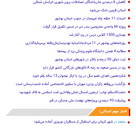
کاهش 6 درصدی جان‌باختگان تصادفات برون شهری خراسان شمالی
استان قزوین خنک‌ می‌شود
انسداد 11 حلقه چاه غیرمجاز در جنوب استان بوشهر
پروژه 64 واحدی محرومین بندر دیر در مسیر تکمیل قرار گرفت
نوسازی 1500 کلاس درس در یزد آغاز شد
روزنامه‌های بوشهر در 11 مردادماه/سایه تهدیدسازمان‌یافته برسرمایه‌گذاری
مطالبه 4 همتی دانشگاه علوم پزشکی یزد از بیمه‌ها
ثبت دمای 50 درجه و بالاتر در شهرهای استان بوشهر
یزد در مسیر صعود به رتبه A اتاق‌های بازرگانی کشور قرار دارد
شانزدهمین اهدای عضو سال در یزد با ایثار نوجوان 13 ساله رقم خورد
بازگشت بی‌وقفه زائران یزدی؛ مهران با سکوی اختصاصی آماده خدمت‌رسانی است
حجت‌الاسلام نواب: اربعین امسال تجلی وفاداری امت اسلامی به قائد شهیدبود
پیشرفت 93 درصدی پروژه‌های نهضت ملی مسکن در قم
اخبار مهم استانی:
محمد
در
شهر کرمان برای استقبال از مسافران نوروزی آماده می‌شود