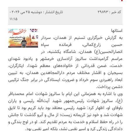
کد خبر : 29893
تاریخ انتشار : دوشنبه 25 می 2026 -
11:15
استانها
به گزارش خبرگزاری تسنیم از همدان، سردار
حسین زارع‌کمالی، فرمانده سپاه
انصارالحسین(ع) همدان، شامگاه یکشنبه، در
مراسم گرامیداشت سالروز آزادسازی خرمشهر و یادبود شهدای
خدمت، ضمن قدردانی از خانواده‌های معظم شهدا، ایثارگران،
بسیجیان و اقشار مختلف مردم دارالمجاهدین همدان، به تبیین
ابعاد راهبردی سوم خرداد و ضرورت ایستادگی در برابر جنگ ترکیبی
دشمن پرداخت.
وی با اشاره به همزمانی این ایام با سالروز شهادت امام محمدباقر
(ع)، سالروز شهادت رئیس‌جمهور شهید آیت‌الله رئیسی و یاران
باوفای او، اظهار کرد: شهید رئیسی معتقد بود باید کریم بود تا لایق
شهادت شد و خود نیز کریمانه زیست؛ از مال و آبرو گذشت تا جانش
را در راه حفظ اسلام و خدمت به مردم تقدیم کند. او در اوج بندگی و
دلدادگی زندگی کرد و اسیر نفس نشد، بلکه امیر نفس بود.