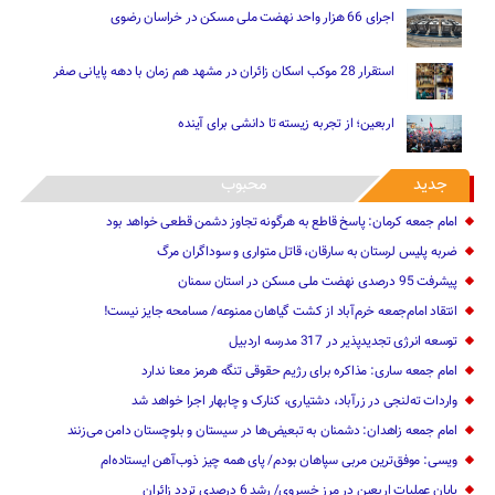
اجرای 66 هزار واحد نهضت ملی مسکن در خراسان رضوی
استقرار 28 موکب اسکان زائران در مشهد هم زمان با دهه پایانی صفر
اربعین؛ از تجربه زیسته تا دانشی برای آینده
جدید
محبوب
امام جمعه کرمان: پاسخ قاطع به هرگونه تجاوز دشمن قطعی خواهد بود
ضربه پلیس لرستان به سارقان، قاتل متواری و سوداگران مرگ
پیشرفت 95 درصدی نهضت ملی مسکن در استان سمنان
انتقاد امام‌جمعه خرم‌آباد از کشت گیاهان ممنوعه/ مسامحه جایز نیست!
توسعه انرژی تجدیدپذیر در 317 مدرسه اردبیل
امام جمعه ساری: مذاکره برای رژیم حقوقی تنگه هرمز معنا ندارد
واردات ته‌لنجی در زرآباد، دشتیاری، کنارک و چابهار اجرا خواهد شد‌
امام جمعه زاهدان: دشمنان به تبعیض‌ها در سیستان و بلوچستان دامن می‌زنند
ویسی: موفق‌ترین مربی سپاهان بودم/ پای همه چیز ذوب‌آهن ایستاده‌ام
پایان عملیات اربعین در مرز خسروی/ رشد 6 درصدی تردد زائران