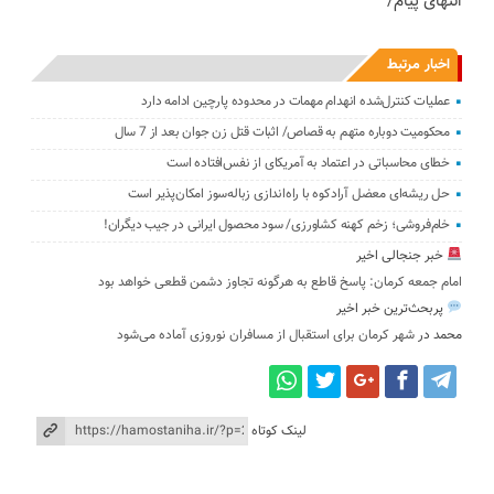
انتهای پیام/
اخبار مرتبط
عملیات کنترل‌شده انهدام مهمات در محدوده پارچین ادامه دارد
محکومیت دوباره متهم به قصاص/ اثبات قتل زن جوان بعد از 7 سال
خطای محاسباتی در اعتماد به آمریکای از نفس‌افتاده است
حل ریشه‌ای معضل آرادکوه با راه‌اندازی زباله‌سوز امکان‌پذیر است
خام‌فروشی؛ زخم کهنه کشاورزی/ سود محصول ایرانی در جیب دیگران!
خبر جنجالی اخیر
امام جمعه کرمان: پاسخ قاطع به هرگونه تجاوز دشمن قطعی خواهد بود
پربحث‌ترین خبر اخیر
محمد
در
شهر کرمان برای استقبال از مسافران نوروزی آماده می‌شود
لینک کوتاه