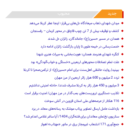
جدید
محبوب
میدان شهدای ذهاب میعادگاه دل‌های بی‌قرار؛ اینجا عطر کربلا می‌دهد
کشف و توقیف بیش از 7 تن چوب قاچاق در محور کرمان – رفسنجان
همدان در مسیر حسین(ع)؛ جاماندگان، زائران دل شدند
خدمت‌رسانی در خیمه علوی تا پایان بازگشت زائران ادامه دارد
کنگره شهدای هنرمند همدان؛ هویت‌بخشی به میراث هنری شهدا
علت تمام‌ تصادفات محورهای اربعینی‌ «خستگی و خواب‌آلودگی» ‌بود
ببینید| روایت عاشقی اهل‌سنت برای امام حسین(ع)؛ از ترکمن‌صحرا تا کربلا
تردد 2 میلیون و 600 هزار زائر اربعین از مرز مهران‌‌
3 میلیون و 450 هزار ‌زائر به کربلا مشرف شد‌ند/‌ حادثه امنیتی نداشتیم
تکذیب دستگیری تروریست‌های بمب‌گذار در مرز مهران/ امنیت برقرار است
116 هکتار از عرصه‌های ملی استان قزوین در آتش سوخت
بازداشت عامل ارسال تصاویر پرتاب موشک به رسانه‌های معاند در یزد
سناریوی نخ‌نمای معاندان برای ‌فتنه‌گران 1404/ آیا ساغر غلامی اعدام شد؟
جمع‌آوری 171 انشعاب غیرمجاز برق در مانور «مهتاب» اهواز
تداوم خدمت‌رسانی شبانه‌روزی کادر درمان به زائران اربعین