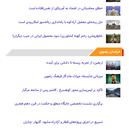
خطای محاسباتی در اعتماد به آمریکای از نفس‌افتاده است
حل ریشه‌ای معضل آرادکوه با راه‌اندازی زباله‌سوز امکان‌پذیر است
خام‌فروشی؛ زخم کهنه کشاورزی/ سود محصول ایرانی در جیب دیگران!
خراسان رضوی
اربعین؛ از تجربه زیسته تا دانشی برای آینده
میزبانی شایسته؛ میراث ماندگار فرهنگ رضوی
تأکید بر ایمن‌سازی محور کوهسرخ ـ کاشمر پس از سانحه مرگبار
برگزاری نشست تخصصی جایگاه منطق و حکمت در قرن دهم هجری
تسریع در اجرای پروژه‌های قطار و آزادراه مشهد- گلبهار- چناران