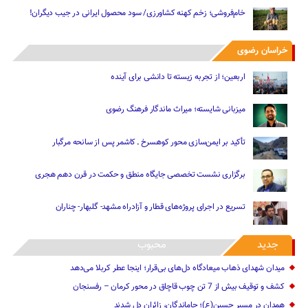
خام‌فروشی؛ زخم کهنه کشاورزی/ سود محصول ایرانی در جیب دیگران!
خراسان رضوی
اربعین؛ از تجربه زیسته تا دانشی برای آینده
میزبانی شایسته؛ میراث ماندگار فرهنگ رضوی
تأکید بر ایمن‌سازی محور کوهسرخ ـ کاشمر پس از سانحه مرگبار
برگزاری نشست تخصصی جایگاه منطق و حکمت در قرن دهم هجری
تسریع در اجرای پروژه‌های قطار و آزادراه مشهد- گلبهار- چناران
جدید
محبوب
میدان شهدای ذهاب میعادگاه دل‌های بی‌قرار؛ اینجا عطر کربلا می‌دهد
کشف و توقیف بیش از 7 تن چوب قاچاق در محور کرمان – رفسنجان
همدان در مسیر حسین(ع)؛ جاماندگان، زائران دل شدند