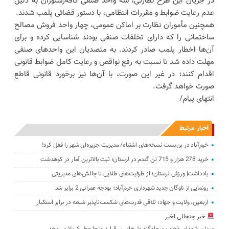
در جریان این طرح نظارتی، سه واحد صنفی کافه‌رستوران به دلیل
عدم رعایت ضوابط و مقررات انتظامی، با دستور قضائی پلمب شدند.
همچنین مأموران نظارت بر اماکن عمومی، چهار واحد فروش مصالح
ساختمانی را که دارای تخلفات صنفی بودند شناسایی کرده و برای
آن‌ها اخطار پلمب صادر کردند. به متصدیان این واحدهای صنفی
مهلت داده شد تا نسبت به رفع نواقص و رعایت کامل ضوابط قانونی
اقدام کنند؛ در غیر این صورت، با آن‌ها نیز برخورد قانونی قاطع
صورت خواهد گرفت.
انتهای پیام/
اخبار مرتبط
خرم‌آباد در بن‌بست نسخه‌های اشتباه/ مدیریت جزیره‌ای شهر را قفل کرد‌!
خرید 278 هزار و 715 تن گندم در لرستان؛ ثبت بالاترین آمار در کوهدشت
یادداشت| ورزش لرستان؛ از ظرفیت‌های طلایی تا چالش‌های مدیریتی
رونمایی از ناوگان جدید شهرداری خرم‌آباد؛ بودجه عمرانی 2 برابر شد
اربعین، ولایت و جهاد؛ تلاقی قدرت‌های شکست‌ناپذیر شیعه در برابر استکبار
خبر جنجالی اخیر