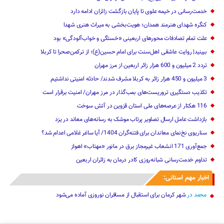
خدمت‌رسانی در خیمه علوی تا پایان بازگشت زائران ادامه دارد
کنگره شهدای هنرمند همدان؛ هویت‌بخشی به میراث هنری شهدا
علت تمام‌ تصادفات محورهای اربعینی‌ «خستگی و خواب‌آلودگی» ‌بود
ببینید| روایت عاشقی اهل‌سنت برای امام حسین(ع)؛ از ترکمن‌صحرا تا کربلا
تردد 2 میلیون و 600 هزار زائر اربعین از مرز مهران‌‌
3 میلیون و 450 هزار ‌زائر به کربلا مشرف شد‌ند/‌ حادثه امنیتی نداشتیم
تکذیب دستگیری تروریست‌های بمب‌گذار در مرز مهران/ امنیت برقرار است
116 هکتار از عرصه‌های ملی استان قزوین در آتش سوخت
بازداشت عامل ارسال تصاویر پرتاب موشک به رسانه‌های معاند در یزد
سناریوی نخ‌نمای معاندان برای ‌فتنه‌گران 1404/ آیا ساغر غلامی اعدام شد؟
جمع‌آوری 171 انشعاب غیرمجاز برق در مانور «مهتاب» اهواز
تداوم خدمت‌رسانی شبانه‌روزی کادر درمان به زائران اربعین
اخبار مهم استانی:
محمد
در
شهر کرمان برای استقبال از مسافران نوروزی آماده می‌شود