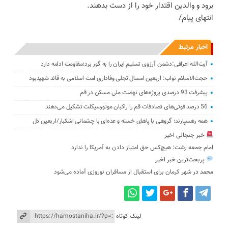
برود و والدین اقتدار خود را از دست بدهند.
انتهای پیام/
اخبار مرتبط
آیت‌الله اعرافی:دشمن آرزوی تسلیم ایران را به گور برد؛مقاومت ادامه دارد
حجت‌الاسلام نواب: اربعین امسال تجلی وفاداری امت اسلامی به قائد شهیدبود
پیشرفت 93 درصدی پروژه‌های نهضت ملی مسکن در قم
56 درصد فوتی‌های تصادفات قم را راکبان موتورسیکلت تشکیل می‌دهند
همه رهسپارند؛ گروهی با پاهای خسته و عده‌ای با چشمانی اشکبار/اربعین دل
خبر جنجالی اخیر
امام جمعه رشت: هیچ‌کس حق امتیاز دادن به آمریکا را ندارد
پربحث‌ترین خبر اخیر
محمد
در
شهر کرمان برای استقبال از مسافران نوروزی آماده می‌شود
لینک کوتاه