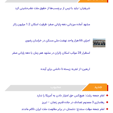
شریفیان: نباید با ترس از برچسب‌ها از حقوق ملت عقب‌نشینی کرد
مشهد آماده میزبانی دهه پایانی صفر؛ ظرفیت اسکان 1.2 میلیون زائر
اجرای 66 هزار واحد نهضت ملی مسکن در خراسان رضوی
استقرار 28 موکب اسکان زائران در مشهد هم زمان با دهه پایانی صفر
اربعین؛ از تجربه زیسته تا دانشی برای آینده
جدید
محبوب
امام جمعه رشت: هیچ‌کس حق امتیاز دادن به آمریکا را ندارد
رهاسازی 3 مصدوم تصادف در جاده قدیم زنجان – تبریز
امام جمعه موقت سنندج: دشمنان در برابر مقاومت ملت ایران ناکام ماندند
امام جمعه زنجان: «تنازع و شکاف» زمینه نفوذ دشمن را فراهم می‌کند