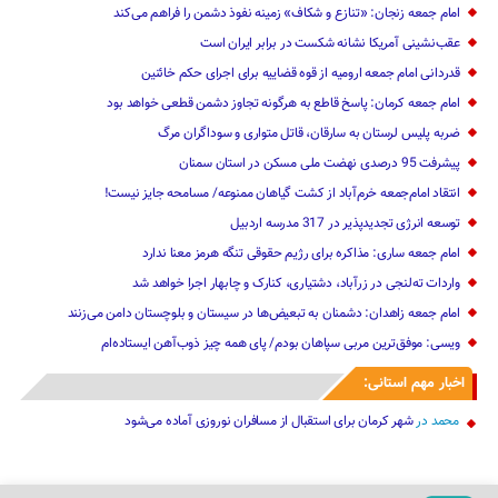
عقب‌نشینی آمریکا نشانه شکست در برابر ایران است
قدردانی امام جمعه ارومیه از قوه قضاییه برای اجرای حکم خائنین ‌
امام جمعه کرمان: پاسخ قاطع به هرگونه تجاوز دشمن قطعی خواهد بود
ضربه پلیس لرستان به سارقان، قاتل متواری و سوداگران مرگ
پیشرفت 95 درصدی نهضت ملی مسکن در استان سمنان
انتقاد امام‌جمعه خرم‌آباد از کشت گیاهان ممنوعه/ مسامحه جایز نیست!
توسعه انرژی تجدیدپذیر در 317 مدرسه اردبیل
امام جمعه ساری: مذاکره برای رژیم حقوقی تنگه هرمز معنا ندارد
واردات ته‌لنجی در زرآباد، دشتیاری، کنارک و چابهار اجرا خواهد شد‌
امام جمعه زاهدان: دشمنان به تبعیض‌ها در سیستان و بلوچستان دامن می‌زنند
ویسی: موفق‌ترین مربی سپاهان بودم/ پای همه چیز ذوب‌آهن ایستاده‌ام
اخبار مهم استانی:
محمد
در
شهر کرمان برای استقبال از مسافران نوروزی آماده می‌شود