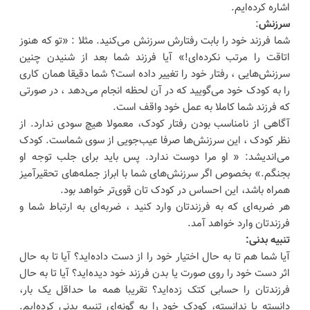
اشاره کرده‌ایم.
سرزنش
:
شما فرزند خود را بابت رفتارش سرزنش می‌کنید. مثلا : «تو که هنوز
اتاقت را مرتب نکرده‌ای!» آیا فرزند شما بعد از شنیدن چنین
سرزنش‌هایی ، رفتار خود را تغییر داده است؟ شما دقیقا همان کاری
را به کودک خود می‌گویید که در آن لحظه انجام می‌دهد ، در صورتی
که فرزند شما کاملا به عمل خود واقف است.
آگاهی از نامناسب بودن رفتار کودک، معمولا هیچ سودی ندارد. از
نظر کودک ، این سرزنش‌ها صرفا عیب‌جویی از سوی شماست. کودک
می‌اندیشد: « او مرا دوست ندارد. پس باید برای جلب توجه او
بجنگم.» بخصوص اگر سرزنش‌های شما با ابراز جمله‌های تحقیرآمیز
همراه باشد، این احساس در کودک تان قوی‌تر خواهد بود.
هر ضربه‌ای که به فرزندتان وارد کنید ، ضربه‌ای به ارتباط شما و
فرزندتان وارد خواهد آمد.
تنبیه بدنی:
آیا شما هم تا به حال اختیار خود را از دست داده‌اید؟ آیا تا به حال
اثر دست خود را روی صورت یا بدن فرزند خود دیده‌اید؟ آیا تا به حال
فرزندتان را حسابی کتک زده‌اید؟ تقریبا همه ما حداقل یک بار،
دانسته یا ندانسته، کودک خود را به گونه‌ای تنبیه بدنی کرده‌ایم.