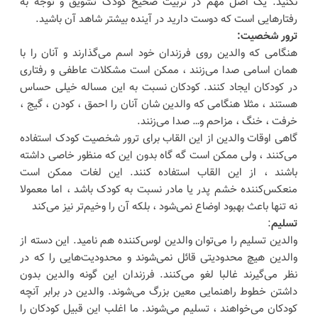
نکنید. یک اصل مهم در تربیت صحیح کودک تشویق و توجه به
رفتارهایی است که دوست دارید در آینده بیشتر شاهد آن باشید.
ترور شخصیت:
هنگامی که والدین روی فرزندان خود اسم می‌گذارند و آنان را با
همان اسامی صدا می‌زنند ، ممکن است مشکلات عاطفی و رفتاری
در کودکان ایجاد کنند. کودکان نسبت به این مساله خیلی حساس
هستند ، مثلا هنگامی که والدین شان آنان را احمق ، کودن ، گیج ،
خرفت ، خنگ ، مزاحم و… صدا می‌زنند.
گاهی اوقات والدین از این القاب برای ترور شخصیت کودک استفاده
می‌کنند ، ولی ممکن است گه گاه بدون این که منظور خاصی داشته
باشند ، از این القاب استفاده کنند. این لغات ممکن است
منعکس‌کننده خشم پدر یا مادر نسبت به کودک باشد ، اما معمولا
نه تنها باعث بهبود اوضاع نمی‌شود ، بلکه آن را وخیم‌تر نیز می‌کند
تسلیم
:
والدین تسلیم را می‌توان والدین لوس‌کننده هم نامید. این دسته از
والدین هیچ محدودیتی قائل نمی‌شوند و محدودیت‌هایی را که در
نظر می‌گیرند غالبا لغو می‌کنند. فرزندان این گونه والدین بدون
داشتن خطوط راهنمایی معین بزرگ می‌شوند. والدین در برابر آنچه
کودکان می‌خواهند ، تسلیم می‌شوند. ما اغلب این قبیل کودکان را