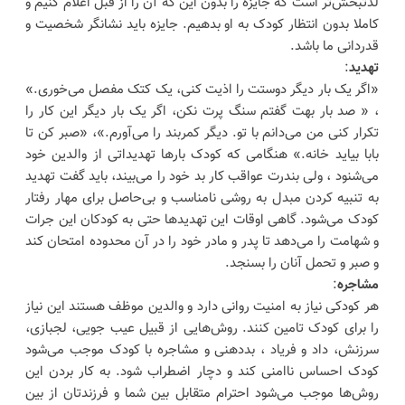
لذتبخش‌تر است که جایزه را بدون این که آن را از قبل اعلام کنیم و
کاملا بدون انتظار کودک به او بدهیم. جایزه باید نشانگر شخصیت و
قدردانی ما باشد.
تهدید
:
«اگر یک بار دیگر دوستت را اذیت کنی، یک کتک مفصل می‌خوری.»
، « صد بار بهت گفتم سنگ پرت نکن، اگر یک بار دیگر این کار را
تکرار کنی من می‌دانم با تو. دیگر کمربند را می‌آورم.»، «صبر کن تا
بابا بیاید خانه.» هنگامی که کودک بارها تهدیداتی از والدین خود
می‌شنود ، ولی بندرت عواقب کار بد خود را می‌بیند، باید گفت تهدید
به تنبیه کردن مبدل به روشی نامناسب و بی‌حاصل برای مهار رفتار
کودک می‌شود. گاهی اوقات این تهدیدها حتی به کودکان این جرات
و شهامت را می‌دهد تا پدر و مادر خود را در آن محدوده امتحان کند
و صبر و تحمل آنان را بسنجد.
مشاجره
:
هر کودکی نیاز به امنیت روانی دارد و والدین موظف هستند این نیاز
را برای کودک تامین کنند. روش‌هایی از قبیل عیب جویی، لجبازی،
سرزنش، داد و فریاد ، بددهنی و مشاجره با کودک موجب می‌شود
کودک احساس ناامنی کند و دچار اضطراب شود. به کار بردن این
روش‌ها موجب می‌شود احترام متقابل بین شما و فرزندتان از بین