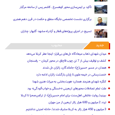
تأکید بر ایمن‌سازی محور کوهسرخ ـ کاشمر پس از سانحه مرگبار
برگزاری نشست تخصصی جایگاه منطق و حکمت در قرن دهم هجری
تسریع در اجرای پروژه‌های قطار و آزادراه مشهد- گلبهار- چناران
جدید
محبوب
میدان شهدای ذهاب میعادگاه دل‌های بی‌قرار؛ اینجا عطر کربلا می‌دهد
کشف و توقیف بیش از 7 تن چوب قاچاق در محور کرمان – رفسنجان
همدان در مسیر حسین(ع)؛ جاماندگان، زائران دل شدند
خدمت‌رسانی در خیمه علوی تا پایان بازگشت زائران ادامه دارد
کنگره شهدای هنرمند همدان؛ هویت‌بخشی به میراث هنری شهدا
علت تمام‌ تصادفات محورهای اربعینی‌ «خستگی و خواب‌آلودگی» ‌بود
ببینید| روایت عاشقی اهل‌سنت برای امام حسین(ع)؛ از ترکمن‌صحرا تا کربلا
تردد 2 میلیون و 600 هزار زائر اربعین از مرز مهران‌‌
3 میلیون و 450 هزار ‌زائر به کربلا مشرف شد‌ند/‌ حادثه امنیتی نداشتیم