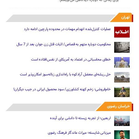
تهران
عملیات کنترل‌شده انهدام مهمات در محدوده پارچین ادامه دارد
محکومیت دوباره متهم به قصاص/ اثبات قتل زن جوان بعد از 7 سال
خطای محاسباتی در اعتماد به آمریکای از نفس‌افتاده است
حل ریشه‌ای معضل آرادکوه با راه‌اندازی زباله‌سوز امکان‌پذیر است
خام‌فروشی؛ زخم کهنه کشاورزی/ سود محصول ایرانی در جیب دیگران!
خراسان رضوی
اربعین؛ از تجربه زیسته تا دانشی برای آینده
میزبانی شایسته؛ میراث ماندگار فرهنگ رضوی