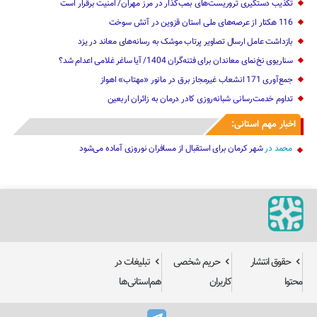
تکذیب دستگیری تروریست‌های بمب‌گذار در مرز مهران/ امنیت برقرار است
116 هکتار از عرصه‌های ملی استان قزوین در آتش سوخت
بازداشت عامل ارسال تصاویر پرتاب موشک به رسانه‌های معاند در یزد
سناریوی نخ‌نمای معاندان برای ‌فتنه‌گران 1404/ آیا ساغر غلامی اعدام شد؟
جمع‌آوری 171 انشعاب غیرمجاز برق در مانور «مهتاب» اهواز
تداوم خدمت‌رسانی شبانه‌روزی کادر درمان به زائران اربعین
اخبار مهم استانی:
محمد
در
شهر کرمان برای استقبال از مسافران نوروزی آماده می‌شود
حقوق انتشار
حریم شخصی
تبلیغات در
محتوا
کاربران
هم‌استانی‌ها