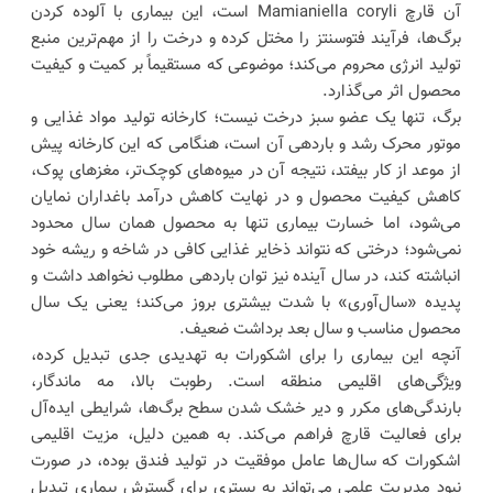
آن قارچ Mamianiella coryli است، این بیماری با آلوده کردن
برگ‌ها، فرآیند فتوسنتز را مختل کرده و درخت را از مهم‌ترین منبع
تولید انرژی محروم می‌کند؛ موضوعی که مستقیماً بر کمیت و کیفیت
محصول اثر می‌گذارد.
برگ، تنها یک عضو سبز درخت نیست؛ کارخانه تولید مواد غذایی و
موتور محرک رشد و باردهی آن است، هنگامی که این کارخانه پیش
از موعد از کار بیفتد، نتیجه آن در میوه‌های کوچک‌تر، مغزهای پوک،
کاهش کیفیت محصول و در نهایت کاهش درآمد باغداران نمایان
می‌شود، اما خسارت بیماری تنها به محصول همان سال محدود
نمی‌شود؛ درختی که نتواند ذخایر غذایی کافی در شاخه و ریشه خود
انباشته کند، در سال آینده نیز توان باردهی مطلوب نخواهد داشت و
پدیده «سال‌آوری» با شدت بیشتری بروز می‌کند؛ یعنی یک سال
محصول مناسب و سال بعد برداشت ضعیف.
آنچه این بیماری را برای اشکورات به تهدیدی جدی تبدیل کرده،
ویژگی‌های اقلیمی منطقه است. رطوبت بالا، مه ماندگار،
بارندگی‌های مکرر و دیر خشک شدن سطح برگ‌ها، شرایطی ایده‌آل
برای فعالیت قارچ فراهم می‌کند. به همین دلیل، مزیت اقلیمی
اشکورات که سال‌ها عامل موفقیت در تولید فندق بوده، در صورت
نبود مدیریت علمی می‌تواند به بستری برای گسترش بیماری تبدیل