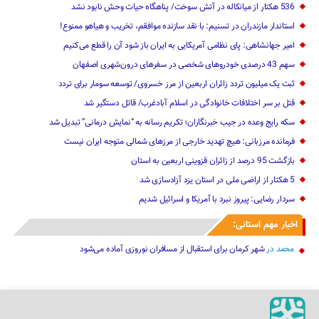
536 هکتار از میانکاله در آتش سوخت/ پناهگاه حیات وحش نابود نشد
استاندار مازندران در تسنیم: با نقد سازنده موافقم، تخریب و هیاهو ممنوع!
امیر جهانشاهی: پای نظامی آمریکایی به ایران باز شود آن را قطع می‌کنیم
سهم 43 درصدی خودروهای شخصی در سفرهای درون‌شهری اصفهان
ثبت یک میلیون تردد زائران اربعین از مرز خسروی/ توسعه سومار برای تردد
قتل بر سر اختلافات خانوادگی در اسلام آبادغرب/ قاتل دستگیر شد
سکه رایج وعده در جیب خبرنگاران؛ تکریم رسانه به “نمایش درمانی” تبدیل شد
فرمانده مرزبانی: هیچ تهدید خارجی از مرزهای ‌شمالی متوجه ایران نیست
بازگشت 95 درصد از زائران قزوینی اربعین به استان
5 هکتار از اراضی ملی در استان یز‌د آزادسازی شد
سردار رضایی: پیروز نبرد با آمریکا و اسرائیل شدیم
اخبار مهم استانی:
محمد
در
شهر کرمان برای استقبال از مسافران نوروزی آماده می‌شود