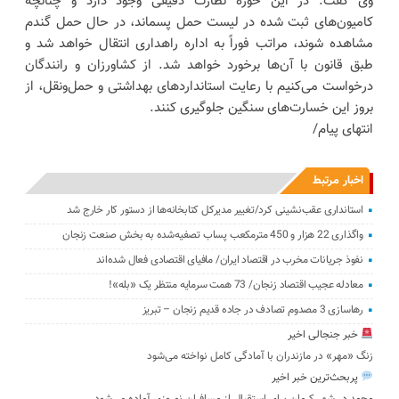
وی گفت: در این حوزه نظارت دقیقی وجود دارد و چنانچه
کامیون‌های ثبت شده در لیست حمل پسماند، در حال حمل گندم
مشاهده شوند، مراتب فوراً به اداره راهداری انتقال خواهد شد و
طبق قانون با آن‌ها برخورد خواهد شد. از کشاورزان و رانندگان
درخواست می‌کنیم با رعایت استانداردهای بهداشتی و حمل‌ونقل، از
بروز این خسارت‌های سنگین جلوگیری کنند.
انتهای پیام/
اخبار مرتبط
استانداری عقب‌نشینی کرد‌/تغییر مدیرکل کتابخانه‌ها از دستور کار خارج شد
واگذاری 22 هزار و 450 مترمکعب ‌پساب تصفیه‌شده به بخش صنعت زنجان
نفوذ جریانات مخرب در اقتصاد ایران/ مافیای اقتصادی فعال شده‌اند
معادله عجیب اقتصاد زنجان/ 73 همت سرمایه منتظر یک «بله»!
رهاسازی 3 مصدوم تصادف در جاده قدیم زنجان – تبریز
خبر جنجالی اخیر
زنگ «مهر» در مازندران با آمادگی کامل نواخته می‌شود
پربحث‌ترین خبر اخیر