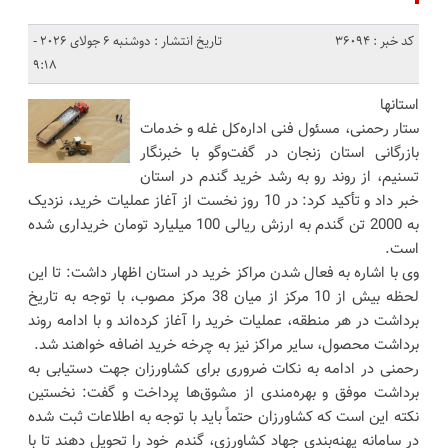
کد خبر : 36094
تاریخ انتشار : دوشنبه 6 جولای 2026 -
9:18
استانها
ستار رحمنی، مسئول فنی اداره‌کل غله و خدمات
بازرگانی استان زنجان در گفت‌وگو با خبرنگار
تسنیم، از روند رو به رشد خرید گندم در استان
خبر داد و تأکید کرد: در 10 روز نخست از آغاز عملیات خرید، نزدیک
به 2000 تن گندم به ارزش ریالی 100 میلیارد تومان خریداری شده
است.
وی با اشاره به فعال شدن مراکز خرید در استان اظهار داشت: تا این
لحظه بیش از 10 مرکز از میان 38 مرکز مصوب، با توجه به تاریخ
برداشت در هر منطقه، عملیات خرید را آغاز کرده‌اند و با ادامه روند
برداشت محصول، سایر مراکز نیز به چرخه خرید اضافه خواهند شد.
رحمنی در ادامه به نکات ضروری برای کشاورزان جهت دستیابی به
برداشت موفق و بهره‌مندی از مشوق‌ها پرداخت و گفت: نخستین
نکته این است که کشاورزان حتماً باید با توجه به اطلاعات ثبت شده
در سامانه پهنه‌بندی جهاد کشاورزی، گندم خود را تحویل دهند تا با