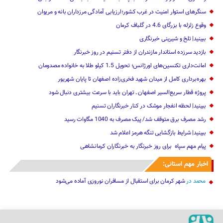
سنگرهای استوار امنیت در غرب کشور؛ارزیابی آمادگی مرزداران بانه و مریوان
وقوع زلزله با بزرگای 4.6 در گلباف کرمان
ببینید| تلخ و شیرینی خبرنگاری
بازدید سرزده ‌استاندار مازندران از دفتر تسنیم ‌در روز خبرنگار
امانت‌داری تکنسین‌های اورژانس؛ تحویل 1.5 کیلو طلا به خانواده مصدومان
بهره‌برداری کامل از میدان شهید فخری‌زاده اصفهان تا پایان شهریور
پروژه قطار سریع‌السیر اصفهان ـ تهران باید با سرعت بیشتری دنبال شود
ببینید| لحظه انفجار موشک‌ در کنار خبرنگاران تسنیم
رشد مصرف برق متوقف شد/ پیک مصرف به 1040 مگاوات رسید
ببینید| شرایط بازگشایی تنگه هرمز اعلام شد
پیام مهم ‌سپاه ‌ برای روز خبرنگار ‌به خبرنگاران کرمانشاهی
اخبار مهم استانی:
محمد
در
شهر کرمان برای استقبال از مسافران نوروزی آماده می‌شود