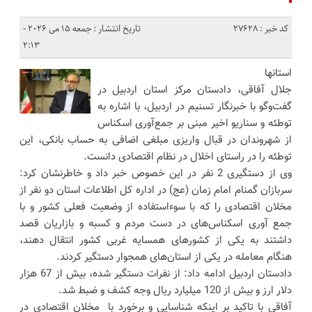
کد خبر : 27628
تاریخ انتشار : جمعه 15 می 2026 -
2:13
استانها
جلال آفاقی، دادستان مرکز استان اردبیل در
گفت‌وگو با خبرنگار تسنیم در اردبیل، با اشاره به
توطئه و سناریو اخیر مبنی بر جمع‌آوری اسکناس
از شهروندان در قبال واریزی مبلغی اضافی به حساب بانکی، این
توطئه را در راستای اخلال در نظام اقتصادی دانست.
وی از دستگیری 2 نفر در این‌ خصوص خبر داد و خاطرنشان کرد:
سربازان گمنام امام زمان (عج) در اداره ‌کل اطلاعات استان دو نفر از
مخلان اقتصادی را که با سوءاستفاده از وضعیت فعلی کشور و با
جمع آوری اسکناس‌های در دست مردم و کسبه و بازاریان قصد
داشتند به یکی از کشورهای همسایه غربی کشور انتقال دهند،
هنگام معامله در یکی از استان‌های همجوار دستگیر کردند.
دادستان اردبیل ادامه داد: از نفرات دستگیر شده، بیش از 67 هزار
دلار ارز و بیش از 120 میلیارد ریال وجه کشف و ضبط شد.
آفاقی با تاکید بر اینکه شناسایی و برخورد با مخلان اقتصادی در