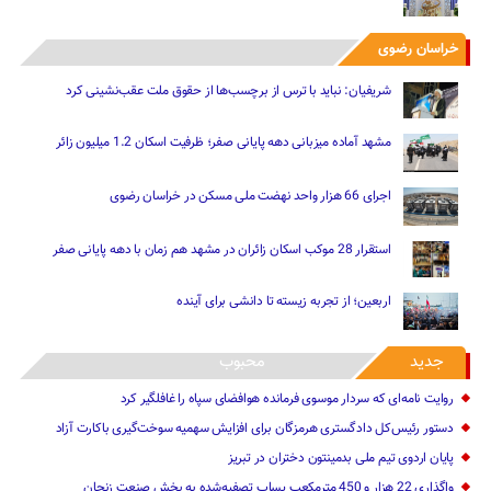
خراسان رضوی
شریفیان: نباید با ترس از برچسب‌ها از حقوق ملت عقب‌نشینی کرد
مشهد آماده میزبانی دهه پایانی صفر؛ ظرفیت اسکان 1.2 میلیون زائر
اجرای 66 هزار واحد نهضت ملی مسکن در خراسان رضوی
استقرار 28 موکب اسکان زائران در مشهد هم زمان با دهه پایانی صفر
اربعین؛ از تجربه زیسته تا دانشی برای آینده
جدید
محبوب
روایت نامه‌ای که سردار موسوی فرمانده هوافضای سپاه را غافلگیر کرد
دستور رئیس‌کل دادگستری هرمزگان برای افزایش سهمیه سوخت‌گیری باکارت آزاد
پایان اردوی تیم ملی بدمینتون دختران در تبریز
واگذاری 22 هزار و 450 مترمکعب ‌پساب تصفیه‌شده به بخش صنعت زنجان