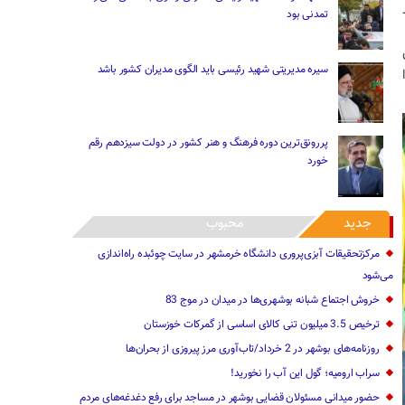
تمدنی بود
سیره مدیریتی شهید رئیسی باید الگوی مدیران کشور باشد
پررونق‌ترین دوره فرهنگ و هنر کشور در دولت سیزدهم رقم
خورد
جدید
محبوب
مرکزتحقیقات آبزی‌پروری دانشگاه خرمشهر در سایت چوئبده راه‌اندازی
می‌شود
خروش اجتماع شبانه بوشهری‌ها در میدان در موج 83
ترخیص 3.5 میلیون تنی کالای اساسی از گمرکات خوزستان
روزنامه‌های بوشهر در 2 خرداد/تاب‌آوری مرز پیروزی از بحران‌ها
سراب ارومیه؛ گول این آب را نخورید!
حضور میدانی مسئولان قضایی بوشهر در مساجد برای رفع دغدغه‌های مردم