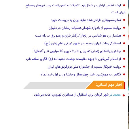
ارشد نظامی ارتش در شمال‌غرب:تحرکات دشمن تحت رصد نیروهای مسلح
ایران است
تمام مسیرهای طراحی‌شده علیه ایران به بن‌بست خورد
روایت تسنیم از یادواره شهدای عملیات رمضان در دلبران
هشدار زرد هواشناسی در زنجان/ رگبار باران و رعدوبرق در راه است
ایستادگی ملت ایران؛ زمینه ساز ظهور نورانی امام زمان (عج)
چالش زباله‌های زنجان که پایان ندار‌د/ دپوی 10 میلیون تنی آشغال!
از اسلام آمریکایی تا جبهه مقاومت؛ نهضت اباعبدالله (ع) الگوی اسلام ناب
روایت خبرنگار تسنیم از جشنواره ملی بوم‌گردی‌های ایران
نگاهی به مهم‌ترین اخبار چهارمحال و بختیاری در اول خردادماه
اخبار مهم استانی:
محمد
در
شهر کرمان برای استقبال از مسافران نوروزی آماده می‌شود