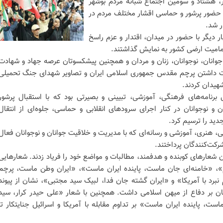
ر، هشتاد و سومین اجتماع شبانه مردم بوشهر
 جمعه با عنوان «قرار 83» با حضور پرشور و حماسی اقشار مختلف مردم در
ر شد.
ر دیگر با حضور در میدان، اقتدار و عزم راسخ
 تمامیت ارضی کشور به نمایش گذاشتند.
جوانان، نوجوانان، زنان و مردان و همچنین پیشکسوتان عرصه جهاد و شهادت
ست داشتن پرچم مقدس جمهوری اسلامی ایران و تصاویر شهدای جنگ تحمیلی
هیدان کردند.
نامه‌های فرهنگی، آموزشی، تبیینی و بصیرتی بود که با استقبال پرشور
 و نوجوانان در کنار اجرای سرودهای انقلابی و حماسی، جلوه‌ای از انتقال
دید را ترسیم کرد.
 هنری، آموزشی و رسانه‌ای که با مدیریت و خلاقیت جوانان و نوجوانان فعال
شرکت‌کنندگان پرداختند.
ن شعارهای کوبنده و هدفمند، مطالبات و مواضع خود را فریاد زدند. شعارهایی
»، «خامنه‌ای جان ماست، پاینده ایران ماست»، «ایران وطن ماست، پرچم
رد با آمریکا» و «ایران گشته جان فدا، لبیک سید مجتبی»، نشان از پیوند
نان بر دفاع از میهن اسلامی داشت. همچنین با شعار «علی حیدر کرار، سید
ت، پاینده ایران ماست» بر تداوم مقابله با آمریکا و اسرائیل جنایتکار تا