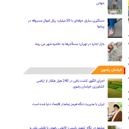
جهانی
دستگیری سارق حرفه‌ای با 30 میلیارد ریال اموال مسروقه در
پیشوا
بازار اجاره در تهران؛ مستأجرها به حاشیه شهر می روند
خراسان رضوی
اجرای الگوی کشت باغی در 240 هزار هکتار از اراضی
کشاورزی خراسان رضوی
ایران با مدیریت تنگه هرمز زمامدار اقتصاد دنیا شده است
مشهد در نگاه شهید رئیسی؛ کانونی رضوی با نقشی ملی و