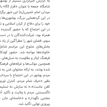
به گزارش خبرگزاری تسنیم از بوشه
شامگاه
میدان امام خمینی(ره) این شهر برگزا
در این گردهمایی بزرگ، بوشهری‌ها با
خود را برای دفاع از کیان اسلامی و
در این اجتماع که با حضور گسترده 
همراه بود، شرکت‌کنندگان با در د
سوم، فضای شهر را عطرآگین از یاد ش
بخش‌های متنوع این مراسم شامل بر
خانواده‌ها مواجه شد. حضور کودکان
فرهنگ ایثار و مقاومت به نسل‌های ج
همچنین موکب‌ها و غرفه‌های فرهنگی،
شده بودند، به ارائه محتوای غنی به 
مردم بوشهر در این اجتماع با سرداد
نظیر «حرف تمام مردم، کنترل تورم
کفن ماست»،« نه سازش نه تسلیم نب
ناگسستنی مردم با ولایت و تأکید آ
مجتبی نگهدار» و «خامنه‌ای جان ماس
پیروزی نهایی تأکید شد.