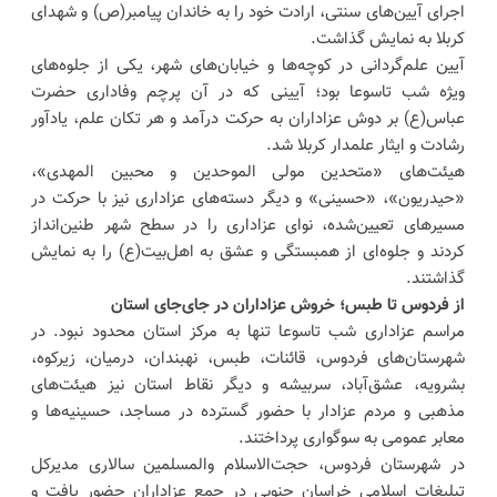
اجرای آیین‌های سنتی، ارادت خود را به خاندان پیامبر(ص) و شهدای
کربلا به نمایش گذاشت.
آیین علم‌گردانی در کوچه‌ها و خیابان‌های شهر، یکی از جلوه‌های
ویژه شب تاسوعا بود؛ آیینی که در آن پرچم وفاداری حضرت
عباس(ع) بر دوش عزاداران به حرکت درآمد و هر تکان علم، یادآور
رشادت و ایثار علمدار کربلا شد.
هیئت‌های «متحدین مولی الموحدین و محبین المهدی»،
«حیدریون»، «حسینی» و دیگر دسته‌های عزاداری نیز با حرکت در
مسیرهای تعیین‌شده، نوای عزاداری را در سطح شهر طنین‌انداز
کردند و جلوه‌ای از همبستگی و عشق به اهل‌بیت(ع) را به نمایش
گذاشتند.
از فردوس تا طبس؛ خروش عزاداران در جای‌جای استان
مراسم عزاداری شب تاسوعا تنها به مرکز استان محدود نبود. در
شهرستان‌های فردوس، قائنات، طبس، نهبندان، درمیان، زیرکوه،
بشرویه، عشق‌آباد، سربیشه و دیگر نقاط استان نیز هیئت‌های
مذهبی و مردم عزادار با حضور گسترده در مساجد، حسینیه‌ها و
معابر عمومی به سوگواری پرداختند.
در شهرستان فردوس، حجت‌الاسلام والمسلمین سالاری مدیرکل
تبلیغات اسلامی خراسان جنوبی در جمع عزاداران حضور یافت و