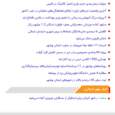
جزئیات زمان‌بندی جدید واریز اعتبار کالابرگ در فارس
آخرین وضعیت مرزهای ایران؛ ارتقای هماهنگی‌های عملیاتی در غرب کشور
3 پروژه بزرگ آموزشی و درمانی با حضور وزیر بهداشت در فارس افتتاح شد
مشهد آماده میزبانی دهه پایانی صفر؛ ظرفیت اسکان 1.2 میلیون زائر
کاهش 6 درصدی جان‌باختگان تصادفات برون شهری خراسان شمالی
استان قزوین خنک‌ می‌شود
انسداد 11 حلقه چاه غیرمجاز در جنوب استان بوشهر
پروژه 64 واحدی محرومین بندر دیر در مسیر تکمیل قرار گرفت
نوسازی 1500 کلاس درس در یزد آغاز شد
روزنامه‌های بوشهر در 11 مردادماه/سایه تهدیدسازمان‌یافته برسرمایه‌گذاری
مطالبه 4 همتی دانشگاه علوم پزشکی یزد از بیمه‌ها
ثبت دمای 50 درجه و بالاتر در شهرهای استان بوشهر
اخبار مهم استانی:
محمد
در
شهر کرمان برای استقبال از مسافران نوروزی آماده می‌شود