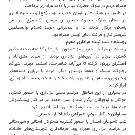
همراه مردم در سوگ حضرت عباس(ع) به عزاداری پرداخت.
در طبس نیز هیئت‌های یاوران حضرت مهدی(عج) و بیت‌الزهرا(س)
در آستان مبارک حضرت حسین بن موسی الکاظم(ع) مراسمی
باشکوه برگزار کردند که با سخنرانی حجت‌الاسلام والمسلمین
شریعتی‌تبار و قرائت دعای توسل همراه بود.
روستاها؛ قلب تپنده عزاداری محرم
روستاهای خراسان جنوبی نیز همچون سال‌های گذشته صحنه حضور
گسترده مردم در آیین‌های عزاداری بودند. از ملوند عشق‌آباد و
آهنگران زیرکوه گرفته تا میرآباد، شاهرخت، استند، مهرک، شیرگ،
رجنوک، مسک و ده‌ها روستای دیگر، مردم با برپایی دسته‌های
زنجیرزنی و سینه‌زنی، عشق و ارادت خود را به حضرت سیدالشهدا(ع)
ابراز کردند.
در بسیاری از این مناطق، مراسم سنتی عزاداری با حضور گسترده
جوانان و نوجوانان برگزار شد و نسل جدید نیز در کنار پیشکسوتان
هیئت‌ها، در پاسداشت فرهنگ عاشورا نقش‌آفرینی کرد.
مسئولان در کنار مردم؛ همراهی با عزاداران حسینی
شب تاسوعای امسال با حضور گسترده مسئولان استانی و شهرستانی
در مراسم عزاداری همراه بود. فرمانداران شهرستان‌های قائنات،