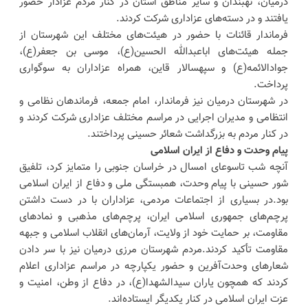
درمیان، نهبندان و سایر مناطق استان در کنار مردم عزادار حضور
یافتند و در دسته‌های عزاداری شرکت کردند.
فرماندار قائنات با حضور در هیئت‌های مختلف این شهرستان از
جمله هیئت‌های اباعبدالله الحسین(ع)، موسی بن جعفر(ع)،
جوادالائمه(ع) و سپهسالار قاین، همراه عزاداران به سوگواری
پرداخت.
در شهرستان درمیان نیز فرماندار، امام جمعه، فرماندهان نظامی و
انتظامی و مدیران اجرایی در مراسم مختلف عزاداری شرکت کردند و
در کنار مردم به بزرگداشت شعائر حسینی پرداختند.
پیام وحدت و دفاع از ایران اسلامی
آنچه شب تاسوعای امسال در خراسان جنوبی را متمایز کرد، تلفیق
شور حسینی با پیام وحدت، همبستگی ملی و دفاع از ایران اسلامی
بود.در بسیاری از اجتماعات مردمی، عزاداران با در دست داشتن
پرچم‌های جمهوری اسلامی ایران، پرچم‌های مذهبی و نمادهای
مقاومت، بر حمایت خود از ولایت، آرمان‌های انقلاب اسلامی و جبهه
مقاومت تأکید کردند.مردم شهرستان مرزی درمیان نیز با سر دادن
شعارهای وحدت‌آفرین و حضور یکپارچه در مراسم عزاداری اعلام
کردند که همچون یاران سیدالشهدا(ع)، در دفاع از وطن، امنیت و
عزت ایران اسلامی در کنار یکدیگر ایستاده‌اند.