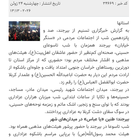
کد خبر : 34669
تاریخ انتشار : چهارشنبه 24 ژوئن
2026 - 13:13
استانها
به گزارش خبرگزاری تسنیم از بیرجند، صد و
پانزدهمین شب از اجتماعات مردمی در «سنگر
خیابان» بیرجند همزمان با شب تاسوعای
حسینی، صحنه‌ای کم‌نظیر از حضور عاشقان اهل‌بیت(ع)، هیئت‌های
مذهبی و اقشار مختلف مردم بود؛ حضوری که از مرکز استان تا
دورترین روستاهای خراسان جنوبی امتداد یافت و جلوه‌ای باشکوه از
ارادت مردم این دیار به حضرت اباعبدالله الحسین(ع) و علمدار کربلا
حضرت ابوالفضل العباس(ع) را رقم زد.
در بیرجند، میدان اجتماعات شهید رئیسی، میدان مادر، مساجد،
حسینیه‌ها و تکایا از ساعات ابتدایی شب میزبان هزاران عزاداری
بودند که با نوای سنج و زنجیر، اشک ماتم و زمزمه نوحه‌های حسینی،
در سوگ سقای دشت کربلا به عزاداری پرداختند.
بیرجند؛ طنین «یا عباس» در میدان‌های شهر
شب تاسوعا در بیرجند با حضور پرشور هیئت‌های مذهبی همراه بود.
هیئت محمد رسول‌الله(ص) با برپایی مراسم باشکوه عزاداری و