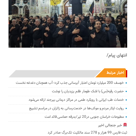
انتهای پیام/
اخبار مرتبط
خوسف 200 میلیارد تومان اعتبار آبرسانی جذب کرد؛ آب همچنان دغدغه نخست
حضرت رقیه(س) با اشک طومار ظلم یزیدیان را نوشت
خدمات طب ایرانی با رویکرد علمی در مراکز درمانی بیرجند ارائه می‌شود
روایت ایثار مردم و موکب‌ها در خدمت‌رسانی به زائران در مراسم تشییع
مطبوعات خراسان جنوبی در20 تیر/بدرقه حماسی قائد امت
خبر جنجالی اخیر
ثبت فارس 99 هزار و 278 سند مالکیت تک‌برگ صادر کرد