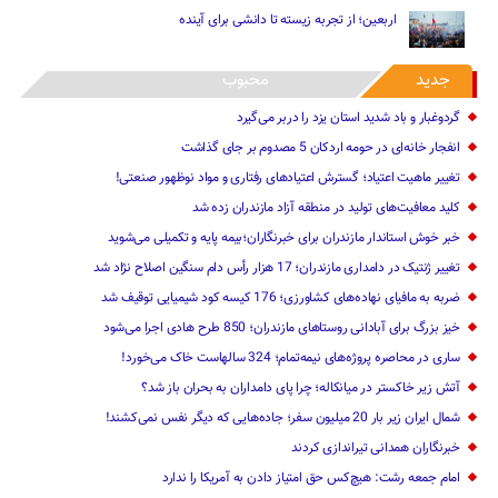
اربعین؛ از تجربه زیسته تا دانشی برای آینده
جدید
محبوب
گردوغبار و باد شدید استان یزد را دربر می‌گیرد
انفجار خانه‌ای در حومه اردکان 5 مصدوم بر جای گذاشت
تغییر ماهیت ‌اعتیاد؛ گسترش اعتیادهای رفتاری و مواد نوظهور صنعتی!
کلید معافیت‌های تولید در منطقه آزاد مازندران زده شد
خبر خوش استاندار مازندران برای خبرنگاران؛‌بیمه پایه و ‌تکمیلی می‌شوید
تغییر ژنتیک‌ در دامداری مازندران؛ 17 هزار رأس دام سنگین ‌اصلاح نژاد شد
ضربه ‌به مافیای نهاده‌های کشاورزی؛ 176 کیسه کود شیمیایی توقیف شد
خیز بزرگ برای آبادانی روستاهای مازندران؛ 850 طرح هادی ‌اجرا می‌شود
ساری در محاصره پروژه‌های نیمه‌تمام؛ 324 سالهاست خاک می‌خورد!
آتش زیر خاکستر در میانکاله؛ چرا پای دامداران به بحران باز شد؟
شمال ایران زیر بار 20 میلیون سفر؛ جاده‌هایی که دیگر نفس نمی‌کشند!
خبرنگاران همدانی تیراندازی کردند
امام جمعه رشت: هیچ‌کس حق امتیاز دادن به آمریکا را ندارد