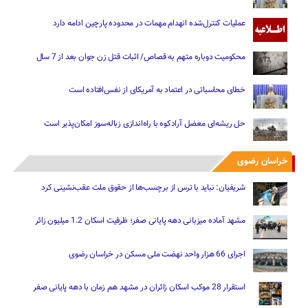
عملیات کنترل‌شده انهدام مهمات در محدوده پارچین ادامه دارد
محکومیت دوباره متهم به قصاص/ اثبات قتل زن جوان بعد از 7 سال
خطای محاسباتی در اعتماد به آمریکای از نفس‌افتاده است
حل ریشه‌ای معضل آرادکوه با راه‌اندازی زباله‌سوز امکان‌پذیر است
خراسان رضوی
شریفیان: نباید با ترس از برچسب‌ها از حقوق ملت عقب‌نشینی کرد
مشهد آماده میزبانی دهه پایانی صفر؛ ظرفیت اسکان 1.2 میلیون زائر
اجرای 66 هزار واحد نهضت ملی مسکن در خراسان رضوی
استقرار 28 موکب اسکان زائران در مشهد هم زمان با دهه پایانی صفر