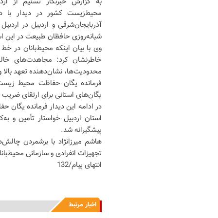
به گزارش خبرنگار تسنیم از ارد
محیط‌زیست کشور در دیدار با د
آذربایجان‌شرقی و اردبیل در اردبی
شبانه‌روزی حافظان طبیعت در این ا
وی با بیان اینکه محیط‌بانان در خ
خاطرنشان کرد: مجاهدت‌های خالص
محدودیت‌ها، نشان‌دهنده تعهد بالا و
فرمانده یگان حفاظت محیط زیست کش
یگان‌های استانی برای ارتقای ضریب
در ادامه این دیدار فرمانده یگان 
استان اردبیل خواستار تأمین و به‌
پیشگیرانه شد.
هاشم میرزانژاد با برشمردن چالش‌ه
تجهیزات انفرادی و سازمانی محیط‌بان
انتهای پیام/132
اخبار مرتبط