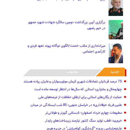
برگزاری آیین بزرگداشت دومین سالگرد شهادت شهید جمهور
در حرم رضوی
میراث‌داری از مکتب خدمت/الگوی دوگانه پیوند تعهد فردی و
کارآمدی اجتماعی
جدید
محبوب
75 درصد قربانیان تصادفات شهری کرمان موتورسواران و عابران پیاده هستند
چهارمحال و بختیاری؛ استانی که سال‌ها در انتظار توسعه مانده است
حمایت از یگان‌های استانی برای ارتقای حفاظت از عرصه‌های ملی
طنین فریاد «وفاداری» در خراسان جنوبی؛ 85 شب ایستادگی در میدان
مطبوعات چهارم خرداد اصفهان؛ تابستانی گرم‌تر و طولانی‌تر
خرم‌بید؛ قطب تولید سنگ کشور نیازمند زیرساخت‌های پایدار
عارضه‌شناسی پدیده “گردشگری کوله‌پشتی” در جزیره هرمز