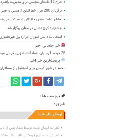
طرح 12 ماده‌ای مجلس برای مدیریت راهبردی تنگه‌هرمز
برگردان 200 هزار خط تلفن از مسی به فیبر نوری در اردبیل
عشایر دشت مغان حافظان تمامیت ارضی هس
جشنواره کوچ عشایر در مغان برگزار شد
امتحانات دانش آموزان در اردبیل غیرحضوری
خبر جنجالی اخیر
75 درصد قربانیان تصادفات شهری کرمان موتورسواران و عابران پیاده هستند
پربحث‌ترین خبر اخیر
محمد
در
شهر کرمان برای استقبال از مسافران
برچسب ها :
ناموجود
ارسال نظر شما
نظرات ارسال شده توسط شما، پس از تایی
نظراتی که حاوی تهمت یا افترا باشد منتش