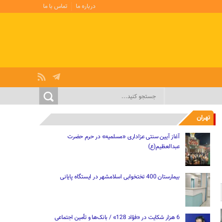
درباره ما
تماس با ما
تهران
آغاز آیین سنتی عزاداری «مسلمیه» در حرم حضرت
عبدالعظیم(ع)
بیمارستان 400 تختخوابی اسلامشهر در ایستگاه پایانی
6 هزار شکایت در «فؤاد 128» / بانک‌ها و تأمین اجتماعی