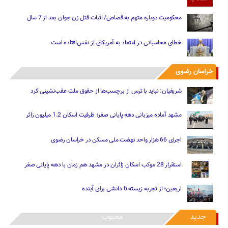
محکومیت دوباره متهم به قصاص/ اثبات قتل زن جوان بعد از 7 سال
خطای محاسباتی در اعتماد به آمریکای از نفس‌افتاده است
خراسان رضوی
شریفیان: نباید با ترس از برچسب‌ها از حقوق ملت عقب‌نشینی کرد
مشهد آماده میزبانی دهه پایانی صفر؛ ظرفیت اسکان 1.2 میلیون زائر
اجرای 66 هزار واحد نهضت ملی مسکن در خراسان رضوی
استقرار 28 موکب اسکان زائران در مشهد هم زمان با دهه پایانی صفر
اربعین؛ از تجربه زیسته تا دانشی برای آینده
جدید
محبوب