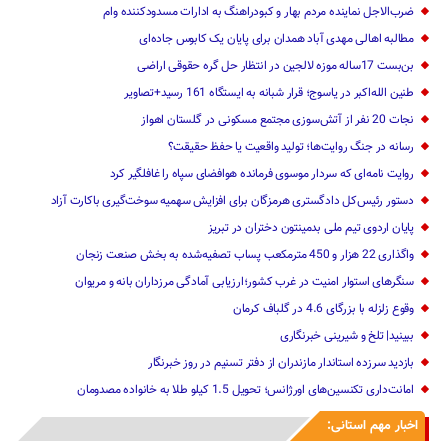
ضرب‌الاجل نماینده مردم بهار و کبودراهنگ به ادارات مسدودکننده وام
مطالبه اهالی مهدی آباد همدان برای پایان یک کابوس جاده‌ای
بن‌بست 17ساله موزه لالجین در انتظار حل گره حقوقی اراضی
طنین الله‌اکبر در یاسوج؛ قرار شبانه به ایستگاه 161 رسید+تصاویر
نجات 20 نفر از آتش‌سوزی مجتمع مسکونی در گلستان اهواز
رسانه در جنگ روایت‌ها؛ تولید واقعیت یا حفظ حقیقت؟
روایت نامه‌ای که سردار موسوی فرمانده هوافضای سپاه را غافلگیر کرد
دستور رئیس‌کل دادگستری هرمزگان برای افزایش سهمیه سوخت‌گیری باکارت آزاد
پایان اردوی تیم ملی بدمینتون دختران در تبریز
واگذاری 22 هزار و 450 مترمکعب ‌پساب تصفیه‌شده به بخش صنعت زنجان
سنگرهای استوار امنیت در غرب کشور؛ارزیابی آمادگی مرزداران بانه و مریوان
وقوع زلزله با بزرگای 4.6 در گلباف کرمان
ببینید| تلخ و شیرینی خبرنگاری
بازدید سرزده ‌استاندار مازندران از دفتر تسنیم ‌در روز خبرنگار
امانت‌داری تکنسین‌های اورژانس؛ تحویل 1.5 کیلو طلا به خانواده مصدومان
اخبار مهم استانی: