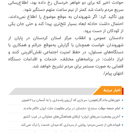
حوادث اخیر که برای دو خواهر خردسال رخ داده بود، اطلاع‌رسانی
سریع مردم باعث شد کمتر از نیم ساعت متهم دستگیر شود.
وی تأکید کرد: اگر شهروندان به موقع موضوع را اطلاع نمی‌دادند،
احتمال داشت حادثه ابعاد بسیار تلخ‌تری پیدا کند و حتی جان یکی
از کودکان از دست برود.
دادستان عمومی و انقلاب مرکز استان کردستان در پایان از
شهروندان خواست همچنان با گزارش به‌موقع جرائم و همکاری با
دستگاه‌های مسئول، در حفظ امنیت اجتماعی نقش‌آفرینی کنند و
ابراز داشت: در برنامه‌های مختلف، خدمات و اقدامات دستگاه
قضایی به صورت مستمر برای مردم تشریح خواهد شد.
انتهای پیام/
اخبار مرتبط
خون‌های ماندگار|هومن؛ سربازی که آرزوی پاسداری را به آسمان برد+تصویر
امام جمعه موقت سنندج: دشمنان در برابر مقاومت ملت ایران ناکام ماندند
آخرین وضعیت مرزهای ایران؛ ارتقای هماهنگی‌های عملیاتی در غرب کشور
فرمانده‌ای از جنس مردم؛ روایتی از سرداری که میدان خدمت را ترک نمی‌کند