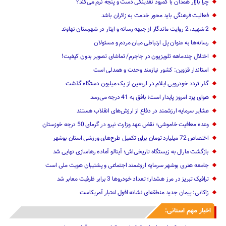
چرا بازار همدان با کمبود نقدینگی دست و پنجه نرم می‌کند؟
فعالیت فرهنگی باید محور خدمت به زائران باشد
2 شهید، 2 روایت ماندگار از جبهه رسانه و ایثار در شهرستان نهاوند
رسانه‌ها به عنوان پل ارتباطی میان مردم و مسئولان
اختلال چندماهه تلویزیون در جاجرم/ تماشای تصویر بدون کیفیت!
استاندار قزوین: کشور نیازمند وحدت و همدلی است
گذر تردد خودرویی ایلام در اربعین از یک میلیون دستگاه گذشت
هوای یزد امروز پایدار است؛ بافق به 41 درجه می‌رسد
عشایر سرمایه ارزشمند در دفاع از ارزش‌های انقلاب هستند
وعده معافیت خاموشی؛ نقض عهد وزارت نیرو در گرمای 50 درجه خوزستان
اختصاص 72 میلیارد تومان برای تکمیل طرح‌های ورزشی استان بوشهر
بازگشت مارال به زیستگاه تاریخی‌اش؛ آینالو آماده رهاسازی نهایی شد
جامعه هنری بوشهر سرمایه ارزشمند اجتماعی و پشتیبان هویت ملی است
ترافیک تبریز در مرز هشدار؛ تعداد خودروها 3 برابر ظرفیت معابر شد
زاکانی: پیمان جدید منطقه‌ای نشانه افول اعتبار آمریکاست
اخبار مهم استانی: