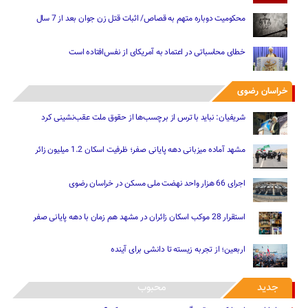
محکومیت دوباره متهم به قصاص/ اثبات قتل زن جوان بعد از 7 سال
خطای محاسباتی در اعتماد به آمریکای از نفس‌افتاده است
خراسان رضوی
شریفیان: نباید با ترس از برچسب‌ها از حقوق ملت عقب‌نشینی کرد
مشهد آماده میزبانی دهه پایانی صفر؛ ظرفیت اسکان 1.2 میلیون زائر
اجرای 66 هزار واحد نهضت ملی مسکن در خراسان رضوی
استقرار 28 موکب اسکان زائران در مشهد هم زمان با دهه پایانی صفر
اربعین؛ از تجربه زیسته تا دانشی برای آینده
جدید
محبوب