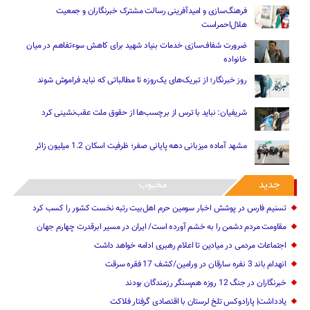
فرهنگ‌سازی و امیدآفرینی رسالت‌ مشترک خبرنگاران و جمعیت
هلال‌احمراست
ضرورت شفاف‌سازی خدمات بنیاد شهید برای کاهش سوءتفاهم‌ در میان
خانواده
روز خبرنگار؛ از تبریک‌های یک‌روزه تا مطالباتی که نباید فراموش شوند
شریفیان: نباید با ترس از برچسب‌ها از حقوق ملت عقب‌نشینی کرد
مشهد آماده میزبانی دهه پایانی صفر؛ ظرفیت اسکان 1.2 میلیون زائر
جدید
محبوب
تسنیم فارس در پوشش اخبار سومین حرم اهل‌بیت رتبه نخست کشور را کسب کرد
مقاومت مردم دشمن را به خشم آورده است/ ایران در مسیر ابرقدرت چهارم جهان
اجتماعات مردمی در میادین تا اعلام رهبری ادامه خواهد داشت
انهدام باند 3 نفره سارقان در ورامین/کشف 17 فقره سرقت
خبرنگاران در جنگ 12 روزه هم‌سنگر رزمندگان بودند
یادداشت| پارادوکس تلخ لرستان با اقتصادی گرفتار فلاکت