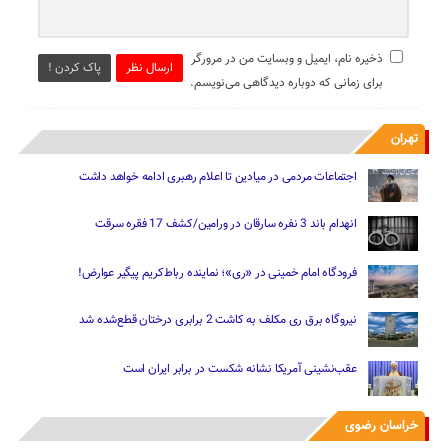
ذخیره نام، ایمیل و وبسایت من در مرورگر
ارسال نظر
پاک کردن !
برای زمانی که دوباره دیدگاهی می‌نویسم.
تهران
اجتماعات مردمی در میادین تا اعلام رهبری ادامه خواهد داشت
انهدام باند 3 نفره سارقان در ورامین/کشف 17 فقره سرقت
فرودگاه امام خمینی در «ری»؛ نماینده رباط‌کریم پیگیر عوارض!
نیروگاه برق ری مکلف به کاشت 2 برابری درختان قطع‌شده شد
عقب‌نشینی آمریکا نشانه شکست در برابر ایران است
خراسان رضوی