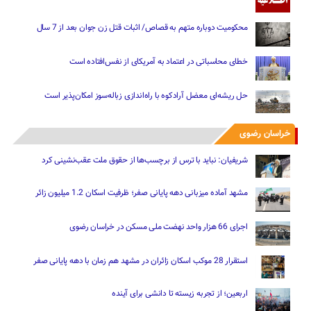
محکومیت دوباره متهم به قصاص/ اثبات قتل زن جوان بعد از 7 سال
خطای محاسباتی در اعتماد به آمریکای از نفس‌افتاده است
حل ریشه‌ای معضل آرادکوه با راه‌اندازی زباله‌سوز امکان‌پذیر است
خراسان رضوی
شریفیان: نباید با ترس از برچسب‌ها از حقوق ملت عقب‌نشینی کرد
مشهد آماده میزبانی دهه پایانی صفر؛ ظرفیت اسکان 1.2 میلیون زائر
اجرای 66 هزار واحد نهضت ملی مسکن در خراسان رضوی
استقرار 28 موکب اسکان زائران در مشهد هم زمان با دهه پایانی صفر
اربعین؛ از تجربه زیسته تا دانشی برای آینده