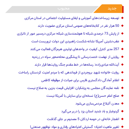
جدید
محبوب
توسعه زیرساخت‌های آموزشی و ایفای مسئولیت اجتماعی در استان مرکزی
50 هزار نفر در کتابخانه‌های عمومی استان مرکزی عضویت دارند
از پایش 73 درصدی شبکه تا هوشمندسازی شبکه؛ مرکزی درمسیر عبور از ناترازی
عقب‌نشینی آمریکا نشانه شکست راهبردی این دولت تروریست است
257 مدیر کنترل کیفیت در واحدهای تولیدی هرمزگان فعالیت می‌کنند
روایتی از نهضت خدمت‌رسانی تا پیشگیری محله‌محور سپاه در زرندیه
آیت‌الله عبادی‌زاده: رسانه‌ها در خط مقدم جنگ روایت‌ها قرار دارند
روایت خانواده شهید بروجردی از فرماندهی که با مردم امنیت کردستان راساخت
اعلام آمادگی دادگستری فارس برای صیانت از موقوفه کاظمی
نامه نمایندگان مجلس به پزشکیان: افزایش قیمت بنزین به صلاح نیست
صلح امام حسن(ع) نسخه‌ای برای سازش با آمریکا نیست
معدن آلبلاغ مردمی‌سازی می‌شود
گردوغبار و باد شدید استان یزد را دربر می‌گیرد
انفجار خانه‌ای در حومه اردکان 5 مصدوم بر جای گذاشت
تغییر ماهیت ‌اعتیاد؛ گسترش اعتیادهای رفتاری و مواد نوظهور صنعتی!