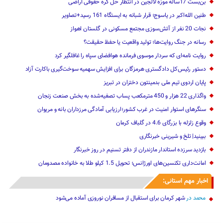
بن‌بست 17ساله موزه لالجین در انتظار حل گره حقوقی اراضی
طنین الله‌اکبر در یاسوج؛ قرار شبانه به ایستگاه 161 رسید+تصاویر
نجات 20 نفر از آتش‌سوزی مجتمع مسکونی در گلستان اهواز
رسانه در جنگ روایت‌ها؛ تولید واقعیت یا حفظ حقیقت؟
روایت نامه‌ای که سردار موسوی فرمانده هوافضای سپاه را غافلگیر کرد
دستور رئیس‌کل دادگستری هرمزگان برای افزایش سهمیه سوخت‌گیری باکارت آزاد
پایان اردوی تیم ملی بدمینتون دختران در تبریز
واگذاری 22 هزار و 450 مترمکعب ‌پساب تصفیه‌شده به بخش صنعت زنجان
سنگرهای استوار امنیت در غرب کشور؛ارزیابی آمادگی مرزداران بانه و مریوان
وقوع زلزله با بزرگای 4.6 در گلباف کرمان
ببینید| تلخ و شیرینی خبرنگاری
بازدید سرزده ‌استاندار مازندران از دفتر تسنیم ‌در روز خبرنگار
امانت‌داری تکنسین‌های اورژانس؛ تحویل 1.5 کیلو طلا به خانواده مصدومان
اخبار مهم استانی:
محمد
در
شهر کرمان برای استقبال از مسافران نوروزی آماده می‌شود