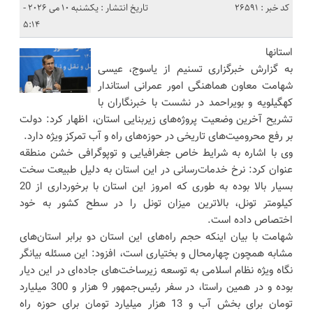
کد خبر : 26591
تاریخ انتشار : یکشنبه 10 می 2026 -
5:14
استانها
به گزارش خبرگزاری تسنیم از یاسوج، عیسی
شهامت معاون هماهنگی امور عمرانی استاندار
کهگیلویه و بویراحمد در نشست با خبرنگاران با
تشریح آخرین وضعیت پروژه‌های زیربنایی استان، اظهار کرد: دولت
بر رفع محرومیت‌های تاریخی در حوزه‌های راه و آب تمرکز ویژه دارد.
وی با اشاره به شرایط خاص جغرافیایی و توپوگرافی خشن منطقه
عنوان کرد: نرخ خدمات‌رسانی در این استان به دلیل طبیعت سخت
بسیار بالا بوده به طوری که امروز این استان با برخورداری از 20
کیلومتر تونل، بالاترین میزان تونل را در سطح کشور به خود
اختصاص داده است.
شهامت با بیان اینکه حجم راه‌های این استان دو برابر استان‌های
مشابه همچون چهارمحال و بختیاری است، افزود: این مسئله بیانگر
نگاه ویژه نظام اسلامی به توسعه زیرساخت‌های جاده‌ای در این دیار
بوده و در همین راستا، در سفر رئیس‌جمهور 9 هزار و 300 میلیارد
تومان برای بخش آب و 13 هزار میلیارد تومان برای حوزه راه