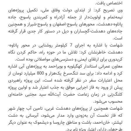
اختصاص یافت.
وی تصریح کرد: از ابتدای دولت وفاق ملی، تکمیل پروژه‌های
نیمه‌تمام و اولویت‌دار از جمله آزادراه و کمربندی یاسوج، جاده
پاتاوه-دهدشت، محورهای یاسوج-اصفهان و یاسوج-شیراز و همچنین
جاده‌های دهدشت-گچساران و دیل در دستور کار جدی قرار گرفته
است.
شهامت با اشاره به اجرای 7 کیلومتر روشنایی در محور پاتاوه-
دهدشت خاطرنشان کرد: تلاش ما در حوزه راه، حاکم کردن نگاه
کریدوری برای ارتقای ایمنی و دسترسی‌های مواصلاتی بوده است.
معاون عمرانی استاندار کهگیلویه و بویراحمد به پروژه‌های آبی اشاره
کرد و ادامه داد: برای سد تنگ‌سرخ یک‌هزار و 800 میلیارد تومان از
محل اعتبارات سفر در نظر گرفته شده است، این پروژه راهبردی
پیش از ورود به فاز اجرایی موفق به جذب اعتبار شد و اولین پروژه
کلنگ‌زنی در زمان زعامت حضرت آیت‌الله سید مجتبی خامنه‌ای
محسوب می‌شود.
شهامت همچنین از پروژه‌های دهدشت غربی، تامین آب چهار شهر
که فاز نخست آن به‌زودی وارد مدار می‌شود، آبرسانی به دشت
لیشتر، خان‌احمد، باشت و مناطق چاروسا و دیشموک به عنوان دیگر
طرح‌های دارای اعتبار ویژه نام برد.