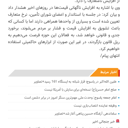
از افزایش نامتعارف را دارد.
وی با اشاره به افزایش ناگهانی قیمت‌ها در روزهای اخیر هشدار داد
و بیان کرد: در جلسه با استاندار و اعضای شورای تأمین، نرخ متعارف
تعیین شده است و بسیاری از واحدها همراهی دارند اما با کسانی که
باعث تشویق به افزایش قیمت و فشار بر مردم می‌شوند، برخورد
جدی و قانونی خواهد شد، به فعالان این حوزه فرصت می‌دهیم به
ریل قانون بازگردند، در غیر این صورت از ابزارهای حاکمیتی استفاده
خواهیم کرد.
انتهای پیام/
اخبار مرتبط
طنین الله‌اکبر در یاسوج؛ قرار شبانه به ایستگاه 161 رسید+تصاویر
صلح امام حسن(ع) نسخه‌ای برای سازش با آمریکا نیست
امام جمعه یاسوج: وحدت ملی مهم‌ترین سنگر امروز در برابر دشمن است
وظیفه نماینده انتصاب‌بازی نیست
ساماندهی آرامگاه حسین پناهی آغاز شد+تصاویر
خبر جنجالی اخیر