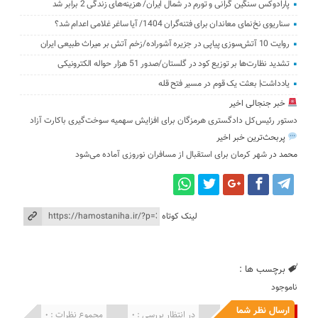
پارادوکس سنگین گرانی و تورم در شمال ایران/ هزینه‌های زندگی 2 برابر ‌شد
سناریوی نخ‌نمای معاندان برای ‌فتنه‌گران 1404/ آیا ساغر غلامی اعدام شد؟
روایت 10 آتش‌سوزی پیاپی در جزیره آشوراده/زخم آتش بر ‌میراث طبیعی ایران
تشدید نظارت‌ها بر توزیع کود در گلستان/صدور 51 هزار حواله الکترونیکی
یادداشت| بعثت یک قوم در مسیر فتح قله
خبر جنجالی اخیر
دستور رئیس‌کل دادگستری هرمزگان برای افزایش سهمیه سوخت‌گیری باکارت آزاد
پربحث‌ترین خبر اخیر
محمد
در
شهر کرمان برای استقبال از مسافران نوروزی آماده می‌شود
لینک کوتاه
برچسب ها :
ناموجود
ارسال نظر شما
انتشار یافته : 0
در انتظار بررسی : 0
مجموع نظرات : 0