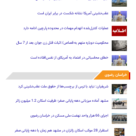
عقب‌نشینی آمریکا نشانه شکست در برابر ایران است
عملیات کنترل‌شده انهدام مهمات در محدوده پارچین ادامه دارد
محکومیت دوباره متهم به قصاص/ اثبات قتل زن جوان بعد از 7 سال
خطای محاسباتی در اعتماد به آمریکای از نفس‌افتاده است
خراسان رضوی
شریفیان: نباید با ترس از برچسب‌ها از حقوق ملت عقب‌نشینی کرد
مشهد آماده میزبانی دهه پایانی صفر؛ ظرفیت اسکان 1.2 میلیون زائر
اجرای 66 هزار واحد نهضت ملی مسکن در خراسان رضوی
استقرار 28 موکب اسکان زائران در مشهد هم زمان با دهه پایانی صفر