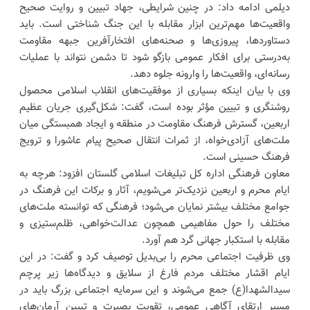
دیلمی ادامه داد: در چنین شرایطی، جهاد تبیین و روایت صحیح
واقعیت‌ها مهم‌ترین ابزار مقابله با این جنگ شناختی است. باید
دستاوردها، پیروزی‌ها و صحنه‌های افتخارآفرین جبهه مقاومت
به‌درستی برای افکار عمومی بازگو شود تا دشمن نتواند با عملیات
رسانه‌ای، واقعیت‌ها را وارونه جلوه دهد.
وی با بیان اینکه بسیاری از موفقیت‌های انقلاب اسلامی محصول
روشنگری و تبیین مؤثر بوده است، گفت: شکل‌گیری جریان عظیم
اربعین، گسترش فرهنگ مقاومت در منطقه و ایجاد همبستگی میان
ملت‌های آزادی‌خواه، از ثمرات انتقال صحیح پیام عاشورا و ترویج
فرهنگ حسینی است.
معاون فرهنگی اداره کل تبلیغات اسلامی گلستان افزود: هرچه به
ایام محرم و اربعین نزدیک‌تر می‌شویم، آثار و برکات این فرهنگ در
جوامع مختلف بیشتر نمایان می‌شود؛ فرهنگی که توانسته ملت‌های
مختلف را حول مفاهیمی همچون عدالت‌خواهی، ظلم‌ستیزی و
مقابله با استکبار جهانی گرد هم آورد.
وی ظرفیت اجتماعی محرم را بی‌بدیل توصیف کرد و گفت: در این
ایام اقشار مختلف مردم فارغ از سلایق و دیدگاه‌ها زیر پرچم
سیدالشهدا(ع) جمع می‌شوند و این سرمایه اجتماعی بزرگ باید در
مسیر ارتقای آگاهی عمومی، تقویت بصیرت و تبیین آرمان‌های