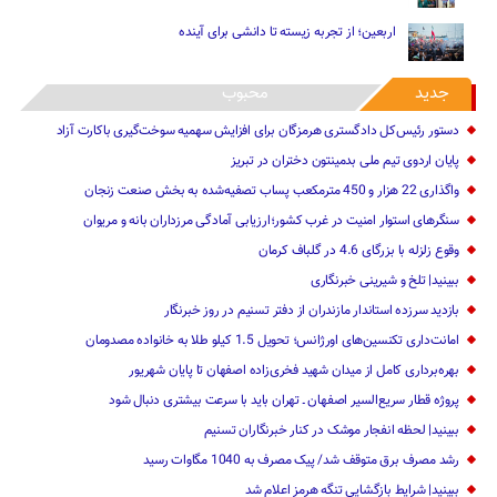
اربعین؛ از تجربه زیسته تا دانشی برای آینده
جدید
محبوب
دستور رئیس‌کل دادگستری هرمزگان برای افزایش سهمیه سوخت‌گیری باکارت آزاد
پایان اردوی تیم ملی بدمینتون دختران در تبریز
واگذاری 22 هزار و 450 مترمکعب ‌پساب تصفیه‌شده به بخش صنعت زنجان
سنگرهای استوار امنیت در غرب کشور؛ارزیابی آمادگی مرزداران بانه و مریوان
وقوع زلزله با بزرگای 4.6 در گلباف کرمان
ببینید| تلخ و شیرینی خبرنگاری
بازدید سرزده ‌استاندار مازندران از دفتر تسنیم ‌در روز خبرنگار
امانت‌داری تکنسین‌های اورژانس؛ تحویل 1.5 کیلو طلا به خانواده مصدومان
بهره‌برداری کامل از میدان شهید فخری‌زاده اصفهان تا پایان شهریور
پروژه قطار سریع‌السیر اصفهان ـ تهران باید با سرعت بیشتری دنبال شود
ببینید| لحظه انفجار موشک‌ در کنار خبرنگاران تسنیم
رشد مصرف برق متوقف شد/ پیک مصرف به 1040 مگاوات رسید
ببینید| شرایط بازگشایی تنگه هرمز اعلام شد