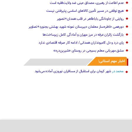
عدم اطاعت از رهبری، مصداق عینی ضد ولایت‌فقیه است
هیچ توقفی در مسیر تأمین کالاهای اساسی پذیرفتنی نیست
روایتی از جاودانگی باباطاهر در قلب همدان+تصویر
دورهمی خاطره‌ساز معلمان دبیرستان نمونه شهید بهشتی بجنورد+تصاویر
بازگشت زائران عرفه در مرز مهران و آمادگی کامل زیرساخت‌ها
پای درد و دل کامیونداران همدانی/ ادامه کار صرفه اقتصادی ندارد
مشق مهربانی معلم بسیجی در روستای «شیرین‌دره»
اخبار مهم استانی:
محمد
در
شهر کرمان برای استقبال از مسافران نوروزی آماده می‌شود