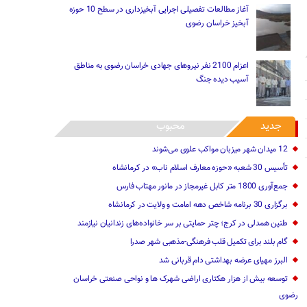
آغاز مطالعات تفصیلی اجرایی آبخیزداری در سطح 10 حوزه
آبخیز خراسان رضوی
اعزام 2100 نفر نیروهای جهادی خراسان رضوی به مناطق
آسیب دیده جنگ
جدید
محبوب
12 میدان شهر میزبان مواکب علوی می‌شوند
تأسیس 30 شعبه «حوزه معارف اسلام ناب» در کرمانشاه
جمع‌آوری 1800 متر کابل غیرمجاز در مانور مهتاب فارس
‌برگزاری 30 برنامه شاخص ‌دهه امامت و ولایت در کرمانشاه
طنین همدلی در کرج؛ چتر حمایتی بر سر خانواده‌های زندانیان نیازمند
گام بلند برای تکمیل قلب فرهنگی-مذهبی شهر صدرا
البرز مهیای عرضه بهداشتی دام قربانی شد
توسعه بیش از هزار هکتاری اراضی شهرک ها و نواحی صنعتی خراسان
رضوی