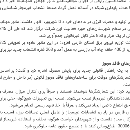
، محمدحسین زارعی از اجرای موفقیت‌آمیز مانور جهادی «مهتاب» خبر داد و
با هدف پایداری شبکه در آستانه فصل گرما، صدها انشعاب غیرمجاز شناسایی و
ی تولید و مصرف انرژی در ماه‌های خرداد تا شهریور، اظهار داشت: مانور مهتاب
با مشارکت گسترده گروه‌های عملیاتی در سطح شهرستان‌های حوزه فعالیت این شرکت برگزار ش
بل غیرقانونی جمع‌آوری شد.
مدیر دفتر مدیریت مصرف برق شرکت توزیع نیروی برق استان فارس افزود: در این مانور علاو
دستگاه کنتور و رفع 14 مورد دستکاری، از 430 حلقه چاه آب بازرسی به عمل آمد و 268 فقره انشعاب جدید نیز بر
‌های فاقد مجوز
ه یک راهکار قانونی جدید برای پایش مصرف اشاره کرد و گفت: بر اساس
ارشگرهای موقت برای ساختمان‌های فاقد مجوز قانونی (در داخل و خارج از
ست.
کید کرد: این شمارشگرها هوشمند هستند و صرفاً برای کنترل میزان مصرف و
فاده‌کنندگان غیرمجاز نصب می‌شوند. نصب این تجهیزات هیچ‌گونه حقی برای
ق انتفاع دائمی ایجاد نمی‌کند و صرفاً با اخذ تعهد رسمی انجام می‌شود.
 فارس در پایان، انشعابات غیرمجاز را عامل اصلی نوسانات برق، آسیب به
کان مجاز دانست و از شهروندان خواست هرگونه تخلف و استفاده غیرمجاز از