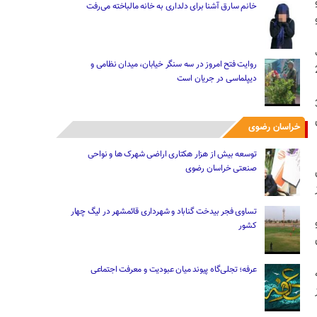
خانم سارق آشنا برای دلداری به خانه مالباخته می‌رفت
روایت فتح امروز در سه سنگر خیابان، میدان نظامی و
د که طی آن 245
دیپلماسی در جریان است
ه بر تعویض 325
ای
خراسان رضوی
توسعه بیش از هزار هکتاری اراضی شهرک ها و نواحی
صنعتی خراسان رضوی
تساوی فجر بیدخت گناباد و شهرداری قائمشهر در لیگ چهار
کشور
عرفه؛ تجلی‌گاه پیوند میان عبودیت و معرفت اجتماعی