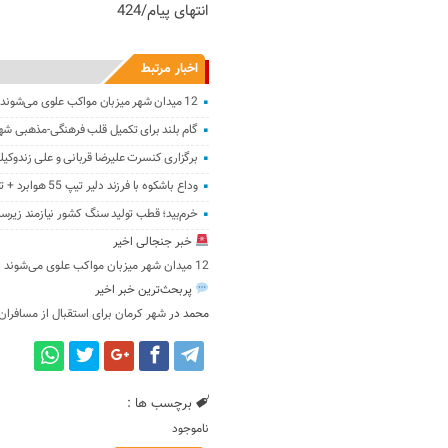
انتهای پیام/424
اخبار مرتبط
12 میدان شهر میزبان مواکب علوی می‌شوند
گام بلند برای تکمیل قلب فرهنگی-مذهبی شه
برگزاری کنسرت علیرضا قربانی و علی زندوکیل
وداع باشکوه با فرزند دلیر تیپ 55 هوابرد + تصاویر
خرم‌بید؛ قطب تولید سنگ کشور نیازمند زیرسا
خبر جنجالی اخیر
12 میدان شهر میزبان مواکب علوی می‌شوند
پربحث‌ترین خبر اخیر
محمد
در
شهر کرمان برای استقبال از مسافران
برچسب ها :
ناموجود