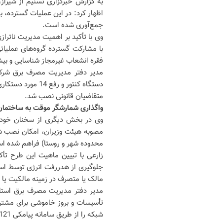
به گزارش خبرگزاری تسنیم از شیراز
اظهار کرد: در این عملیات گسترده، 
جمع‌آوری شده است.
وی با تأکید بر اهمیت مدیریت ناتراز
فقره انشعاب غیرمجاز شناسایی و بیش از یک هزار و 850 متر کا
متقاضیان قانونی نصب شد.
واگذاری شمارشگر موقت به ساختمان
وی در بخش دیگری از سخنان خود ب
مصوبه هیئت وزیران، امکان نصب شم
محدوده شهر و روستا) فراهم شده ا
زارعی با تبیین ماهیت این طرح تأ
جلوگیری از هدررفت انرژی توسط است
مالک یا متصرف در زمینه مالکیت یا ح
مدیر دفتر مدیریت مصرف برق استان
تأسیسات و بروز خاموشی برای مشتر
شبکه را از طریق سامانه پیامکی 30006121 اطلاع‌رسانی کنند تا از تضییع حقوق عامه جلوگیری شود.