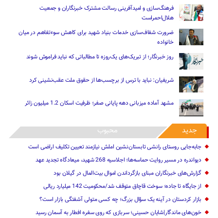
فرهنگ‌سازی و امیدآفرینی رسالت‌ مشترک خبرنگاران و جمعیت
هلال‌احمراست
ضرورت شفاف‌سازی خدمات بنیاد شهید برای کاهش سوءتفاهم‌ در میان
خانواده
روز خبرنگار؛ از تبریک‌های یک‌روزه تا مطالباتی که نباید فراموش شوند
شریفیان: نباید با ترس از برچسب‌ها از حقوق ملت عقب‌نشینی کرد
مشهد آماده میزبانی دهه پایانی صفر؛ ظرفیت اسکان 1.2 میلیون زائر
جدید
محبوب
جابه‌جایی روستای رانشی تابستان‌نشین املش نیازمند تعیین تکلیف اراضی است
دیواندره در مسیر روایت حماسه‌ها؛ اجلاسیه 268 شهید، میعادگاه تجدید عهد
گزارش‌های خبرنگاران مبنای بازگرداندن اموال بیت‌المال در گیلان بود
از جایگاه تا جاده؛ سوخت قاچاق متوقف شد/محکومیت 142 میلیارد ریالی
بازار کردستان در آینه یک سؤال بزرگ؛ چه کسی متولی آشفتگی بازار است؟
خون‌های ماندگار|شایان حسینی؛ سربازی که روی سفره افطار به آسمان رسید