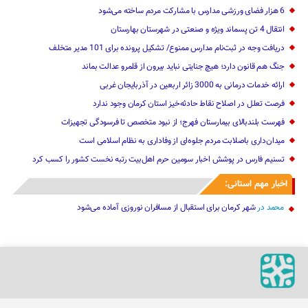
6 هزار فضای ورزشی مدارس با مشارکت مردم ساخته می‌شود
انتقال 4 تن پسماند ویژه و صنعتی در شهرستان بهارستان
دریافت وجه در ثبت‌نام مدارس ممنوع/ تشکیل پرونده برای 101 مدیر متخلف
جنگ هم قانون دارد؛ هیچ جنایتی نباید بیرون از قلمرو عدالت بماند
ارائه خدمات درمانی به 3000 زائر اربعین در آذربایجان‌ غربی
فرصت تعلل در اصلاح نقاط حادثه‌خیز استان کرمان وجود ندارد
فهرست بلندبالای بیمارستان فهرج؛ از نبود متخصص تا فرسودگی تجهیزات
میدان‌داری باصلابت مردم جلوه‌ای از وفاداری به نظام اسلامی است
تسنیم فارس در پوشش اخبار سومین حرم اهل‌بیت رتبه نخست کشور را کسب کرد
اخبار مهم استانی:
محمد
در
شهر کرمان برای استقبال از مسافران نوروزی آماده می‌شود