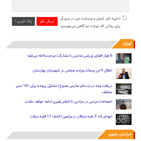
ذخیره نام، ایمیل و وبسایت من در مرورگر
ارسال نظر
پاک کردن !
برای زمانی که دوباره دیدگاهی می‌نویسم.
تهران
6 هزار فضای ورزشی مدارس با مشارکت مردم ساخته می‌شود
انتقال 4 تن پسماند ویژه و صنعتی در شهرستان بهارستان
دریافت وجه در ثبت‌نام مدارس ممنوع/ تشکیل پرونده برای 101 مدیر
متخلف
اجتماعات مردمی در میادین تا اعلام رهبری ادامه خواهد داشت
انهدام باند 3 نفره سارقان در ورامین/کشف 17 فقره سرقت
خراسان رضوی