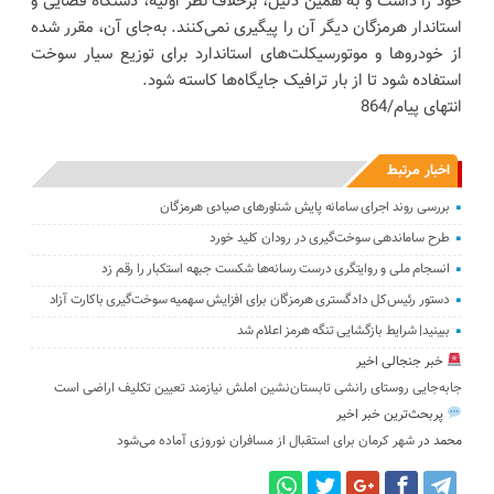
خود را داشت و به همین دلیل، برخلاف نظر اولیه، دستگاه قضایی و
استاندار هرمزگان دیگر آن را پیگیری نمی‌کنند. به‌جای آن، مقرر شده
از خودروها و موتورسیکلت‌های استاندارد برای توزیع سیار سوخت
استفاده شود تا از بار ترافیک جایگاه‌ها کاسته شود.
انتهای پیام/864
اخبار مرتبط
بررسی روند اجرای سامانه پایش شناورهای صیادی هرمزگان
طرح ساماندهی سوخت‌گیری در رودان کلید خورد
انسجام ملی و روایتگری درست رسانه‌ها شکست جبهه استکبار را رقم زد
دستور رئیس‌کل دادگستری هرمزگان برای افزایش سهمیه سوخت‌گیری باکارت آزاد
ببینید| شرایط بازگشایی تنگه هرمز اعلام شد
خبر جنجالی اخیر
جابه‌جایی روستای رانشی تابستان‌نشین املش نیازمند تعیین تکلیف اراضی است
پربحث‌ترین خبر اخیر
محمد
در
شهر کرمان برای استقبال از مسافران نوروزی آماده می‌شود