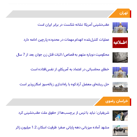
تهران
عقب‌نشینی آمریکا نشانه شکست در برابر ایران است
عملیات کنترل‌شده انهدام مهمات در محدوده پارچین ادامه دارد
محکومیت دوباره متهم به قصاص/ اثبات قتل زن جوان بعد از 7 سال
خطای محاسباتی در اعتماد به آمریکای از نفس‌افتاده است
حل ریشه‌ای معضل آرادکوه با راه‌اندازی زباله‌سوز امکان‌پذیر است
خراسان رضوی
شریفیان: نباید با ترس از برچسب‌ها از حقوق ملت عقب‌نشینی کرد
مشهد آماده میزبانی دهه پایانی صفر؛ ظرفیت اسکان 1.2 میلیون زائر