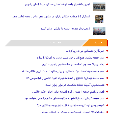
اجرای 66 هزار واحد نهضت ملی مسکن در خراسان رضوی
استقرار 28 موکب اسکان زائران در مشهد هم زمان با دهه پایانی صفر
اربعین؛ از تجربه زیسته تا دانشی برای آینده
جدید
محبوب
خبرنگاران همدانی تیراندازی کردند
امام جمعه رشت: هیچ‌کس حق امتیاز دادن به آمریکا را ندارد
رهاسازی 3 مصدوم تصادف در جاده قدیم زنجان – تبریز
امام جمعه موقت سنندج: دشمنان در برابر مقاومت ملت ایران ناکام ماندند
امام جمعه زنجان: «تنازع و شکاف» زمینه نفوذ دشمن را فراهم می‌کند
عقب‌نشینی آمریکا نشانه شکست در برابر ایران است
قدردانی امام جمعه ارومیه از قوه قضاییه برای اجرای حکم خائنین ‌
امام جمعه کرمان: پاسخ قاطع به هرگونه تجاوز دشمن قطعی خواهد بود
ضربه پلیس لرستان به سارقان، قاتل متواری و سوداگران مرگ
پیشرفت 95 درصدی نهضت ملی مسکن در استان سمنان