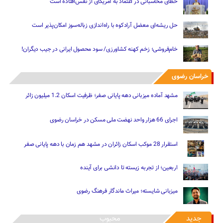
خطای محاسباتی در اعتماد به آمریکای از نفس‌افتاده است
حل ریشه‌ای معضل آرادکوه با راه‌اندازی زباله‌سوز امکان‌پذیر است
خام‌فروشی؛ زخم کهنه کشاورزی/ سود محصول ایرانی در جیب دیگران!
خراسان رضوی
مشهد آماده میزبانی دهه پایانی صفر؛ ظرفیت اسکان 1.2 میلیون زائر
اجرای 66 هزار واحد نهضت ملی مسکن در خراسان رضوی
استقرار 28 موکب اسکان زائران در مشهد هم زمان با دهه پایانی صفر
اربعین؛ از تجربه زیسته تا دانشی برای آینده
میزبانی شایسته؛ میراث ماندگار فرهنگ رضوی
جدید
محبوب