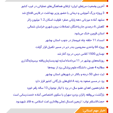
آخرین وضعیت مرزهای ایران؛ ارتقای هماهنگی‌های عملیاتی در غرب کشور
3 پروژه بزرگ آموزشی و درمانی با حضور وزیر بهداشت در فارس افتتاح شد
مشهد آماده میزبانی دهه پایانی صفر؛ ظرفیت اسکان 1.2 میلیون زائر
کاهش 6 درصدی جان‌باختگان تصادفات برون شهری خراسان شمالی
استان قزوین خنک‌ می‌شود
انسداد 11 حلقه چاه غیرمجاز در جنوب استان بوشهر
پروژه 64 واحدی محرومین بندر دیر در مسیر تکمیل قرار گرفت
نوسازی 1500 کلاس درس در یزد آغاز شد
روزنامه‌های بوشهر در 11 مردادماه/سایه تهدیدسازمان‌یافته برسرمایه‌گذاری
مطالبه 4 همتی دانشگاه علوم پزشکی یزد از بیمه‌ها
ثبت دمای 50 درجه و بالاتر در شهرهای استان بوشهر
یزد در مسیر صعود به رتبه A اتاق‌های بازرگانی کشور قرار دارد
شانزدهمین اهدای عضو سال در یزد با ایثار نوجوان 13 ساله رقم خورد
بازگشت بی‌وقفه زائران یزدی؛ مهران با سکوی اختصاصی آماده خدمت‌رسانی است
حجت‌الاسلام نواب: اربعین امسال تجلی وفاداری امت اسلامی به قائد شهیدبود
اخبار مهم استانی: